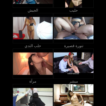
حليب
الجيش
تنورة قصيرة
حلب الثدي
مبشر
مرآة