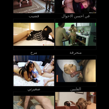
في احسن الاحوال
قضيب
منحرفة
مرح
الفلبين
صغيرتي