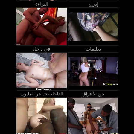
إدراج
البراءة
تعليمات
في داخل
بين الأعراق
الداخلية شاعر المليون