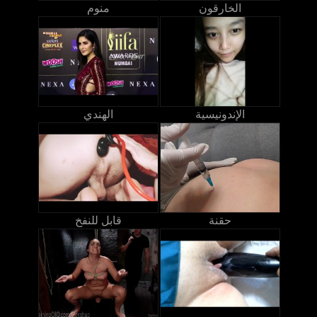
الخارقون
منوم
الإندونيسية
الهندي
حقنة
قابل للنفخ