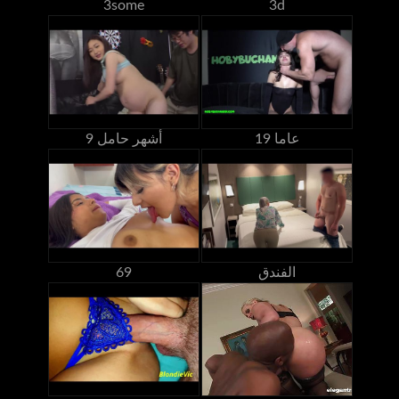
3some
3d
19 عاما
9 أشهر حامل
الفندق
69