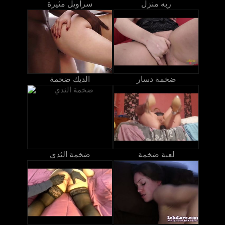
ربه منزل
سراويل مثيرة
ضخمة دسار
الديك ضخمة
لعبة ضخمة
ضخمة الثدي