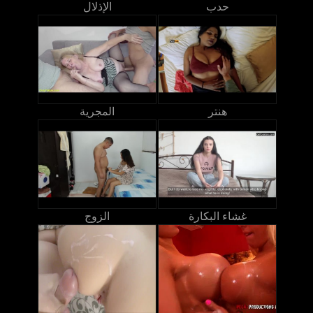
حدب
الإذلال
هنتر
المجرية
غشاء البكارة
الزوج