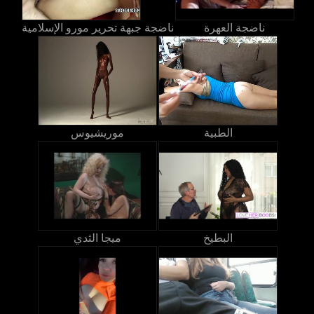
ناضجة العهرة
ناضجة جبهة تحرير مورو الإسلامية
الطبية
موريشيوس
البطيخ
ميجا الثدي