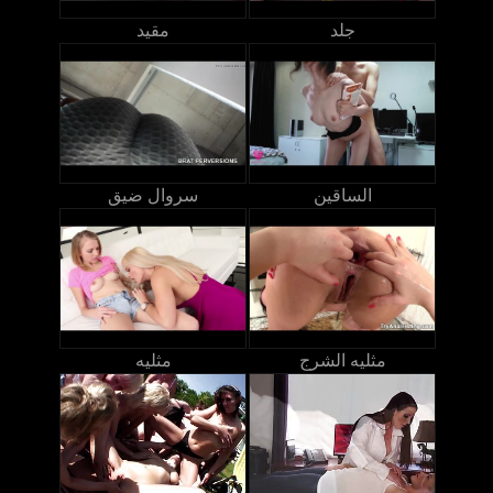
جلد
مقيد
الساقين
سروال ضيق
مثليه الشرج
مثليه