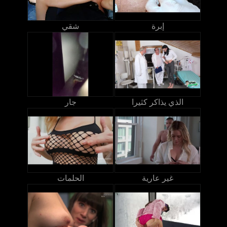
إبرة
شقي
الذي يذاكر كثيرا
جار
غير عارية
الحلمات