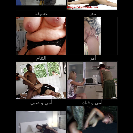
مف
عشيقة
أمي
التئام
أمي و فتاة
أمي و صبي