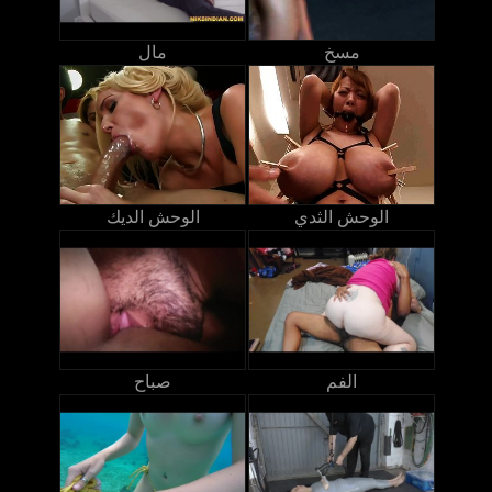
مسخ
مال
الوحش الثدي
الوحش الديك
الفم
صباح