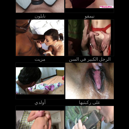
نيمفو
نايلون
الرجل الكبير في السن
مزيت
على ركبتيها
أولدي