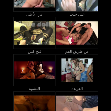
على جنب
في الأعلى
عن طريق الفم
فتح كس
العربدة
النشوة