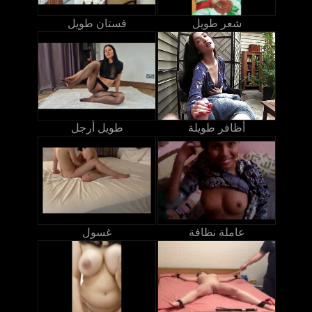
شعر طويل
فستان طويل
أظافر طويلة
طويل أرجل
عاملة نظافة
غسول