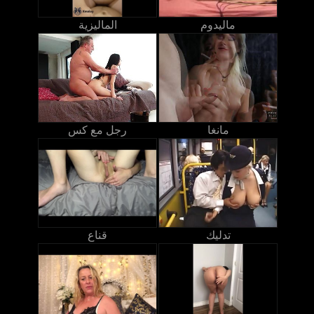
ماليدوم
الماليزية
مانغا
رجل مع كس
تدليك
قناع