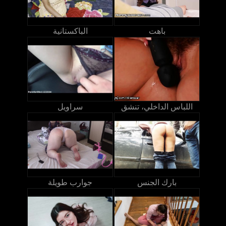
باهت
الباكستانية
اللباس الداخلي، تنشق
سراويل
بارك الجنس
جوارب طويلة