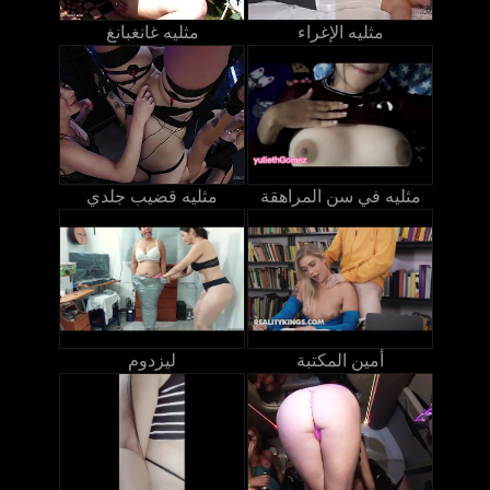
مثليه الإغراء
مثليه غانغبانغ
مثليه في سن المراهقة
مثليه قضيب جلدي
أمين المكتبة
ليزدوم