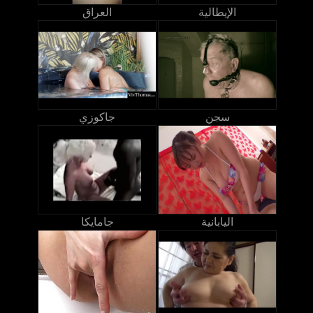
الإيطالية
العراق
سجن
جاكوزي
اليابانية
جامايكا