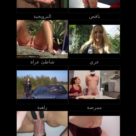
ناقص
النرويجية
عري
شاطئ عراة
ممرضة
راهبة