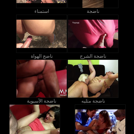
ناضجة
استمناء
ناضجة الشرج
ناضج الهواة
ناضجة مثليه
ناضجة الآسيوية