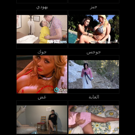
جيز
يهودي
جوجس
جوك
الغابة
غض