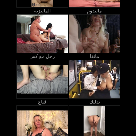
ماليدوم
الماليزية
مانغا
رجل مع كس
تدليك
قناع