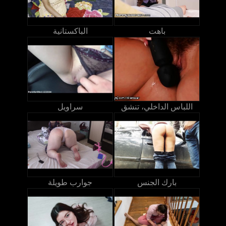
باهت
الباكستانية
اللباس الداخلي، تنشق
سراويل
بارك الجنس
جوارب طويلة