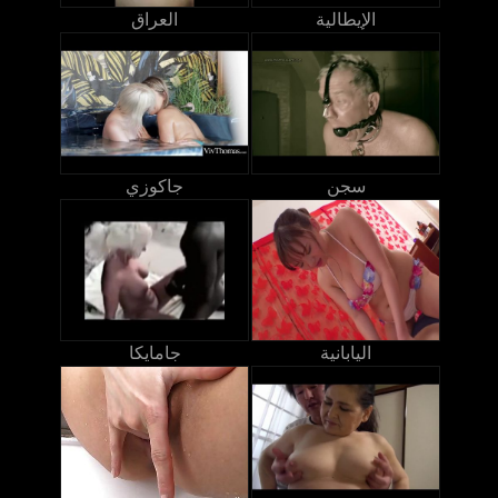
الإيطالية
العراق
سجن
جاكوزي
اليابانية
جامايكا