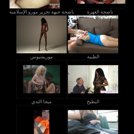
ناضجة العهرة
ناضجة جبهة تحرير مورو الإسلامية
الطبية
موريشيوس
البطيخ
ميجا الثدي