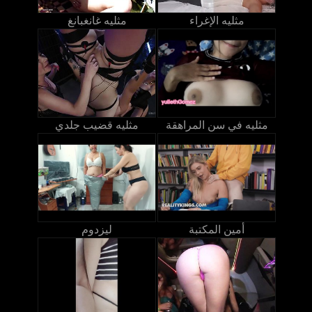
مثليه الإغراء
مثليه غانغبانغ
مثليه في سن المراهقة
مثليه قضيب جلدي
أمين المكتبة
ليزدوم