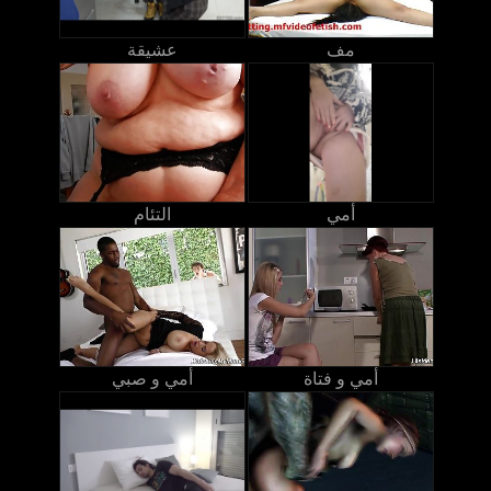
مف
عشيقة
أمي
التئام
أمي و فتاة
أمي و صبي