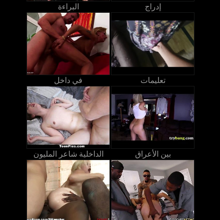
إدراج
البراءة
تعليمات
في داخل
بين الأعراق
الداخلية شاعر المليون