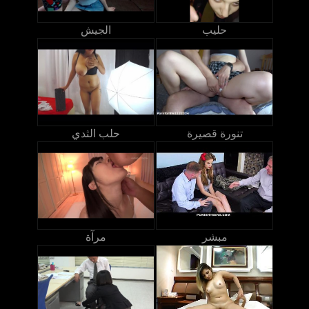
حليب
الجيش
تنورة قصيرة
حلب الثدي
مبشر
مرآة