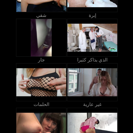
إبرة
شقي
الذي يذاكر كثيرا
جار
غير عارية
الحلمات