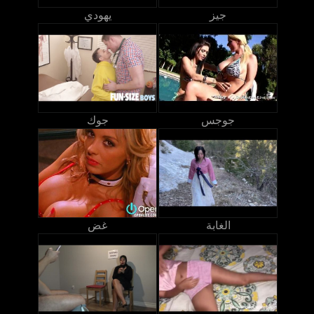
جيز
يهودي
جوجس
جوك
الغابة
غض