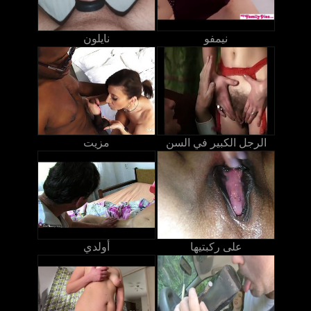
نيمفو
نايلون
الرجل الكبير في السن
مزيت
على ركبتيها
أولدي