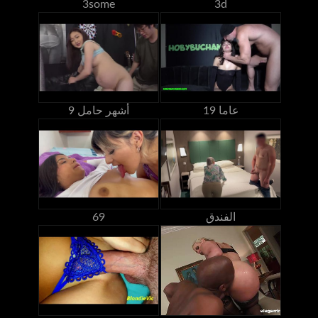
3some
3d
19 عاما
9 أشهر حامل
الفندق
69