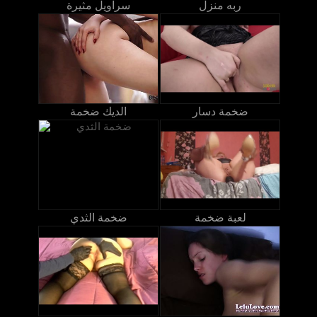
ربه منزل
سراويل مثيرة
ضخمة دسار
الديك ضخمة
لعبة ضخمة
ضخمة الثدي