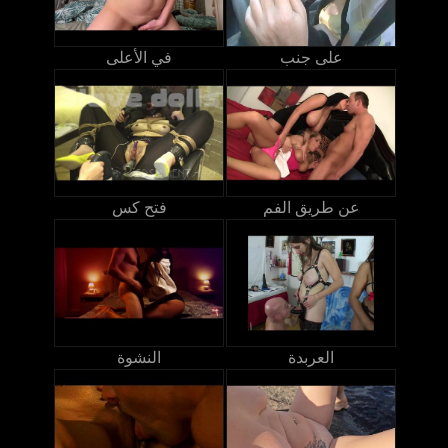
على جنب
في الأعلى
عن طريق الفم
فتح كس
العربدة
النشوة