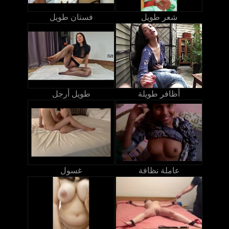
شعر طويل
فستان طويل
أظافر طويلة
طويل أرجل
عاملة نظافة
غسول