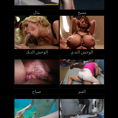
مسخ
مال
الوحش الثدي
الوحش الديك
الفم
صباح