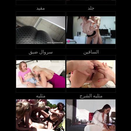
جلد
مقيد
الساقين
سروال ضيق
مثليه الشرج
مثليه