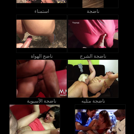
ناضجة
استمناء
ناضجة الشرج
ناضج الهواة
ناضجة مثليه
ناضجة الآسيوية