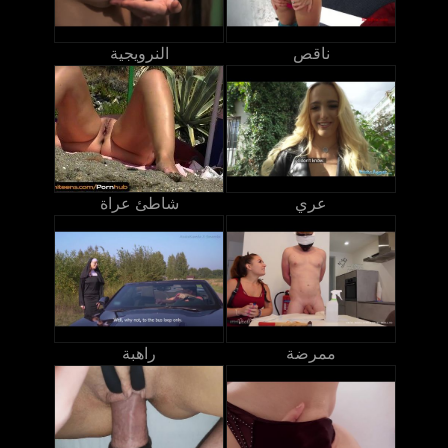
ناقص
النرويجية
عري
شاطئ عراة
ممرضة
راهبة