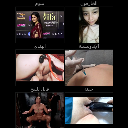
الخارقون
منوم
الإندونيسية
الهندي
حقنة
قابل للنفخ