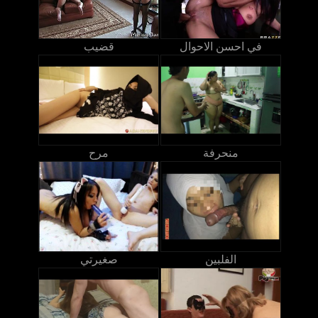
في احسن الاحوال
قضيب
منحرفة
مرح
الفلبين
صغيرتي