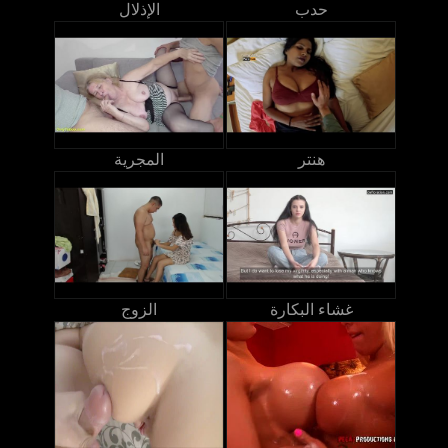
حدب
الإذلال
هنتر
المجرية
غشاء البكارة
الزوج