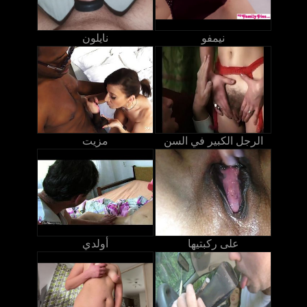
نيمفو
نايلون
الرجل الكبير في السن
مزيت
على ركبتيها
أولدي