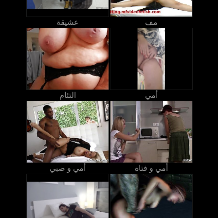
مف
عشيقة
أمي
التئام
أمي و فتاة
أمي و صبي