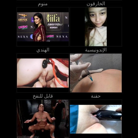
الخارقون
منوم
الإندونيسية
الهندي
حقنة
قابل للنفخ