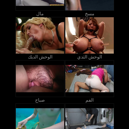
مسخ
مال
الوحش الثدي
الوحش الديك
الفم
صباح