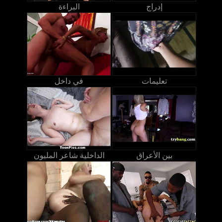
إدراج
البراءة
تعليمات
في داخل
بين الأعراق
الداخلية شاعر المليون