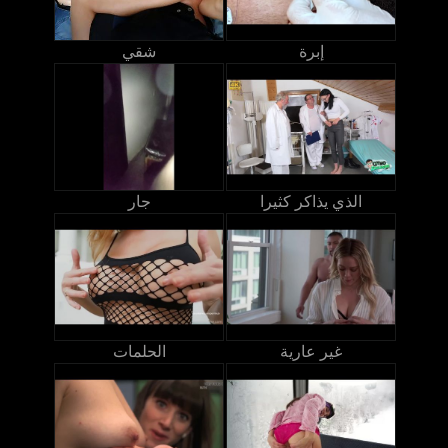
إبرة
شقي
الذي يذاكر كثيرا
جار
غير عارية
الحلمات