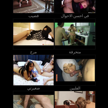
في احسن الاحوال
قضيب
منحرفة
مرح
الفلبين
صغيرتي