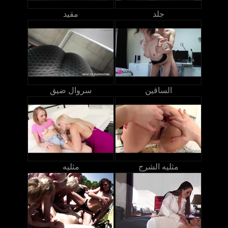
جلد
مقيد
الساقين
سروال ضيق
مثليه الشرج
مثليه