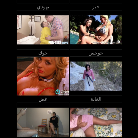
جيز
يهودي
جوجس
جوك
الغابة
غض