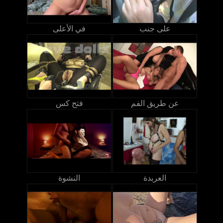
على جنب
في الأعلى
عن طريق الفم
فتح كس
العربدة
النشوة