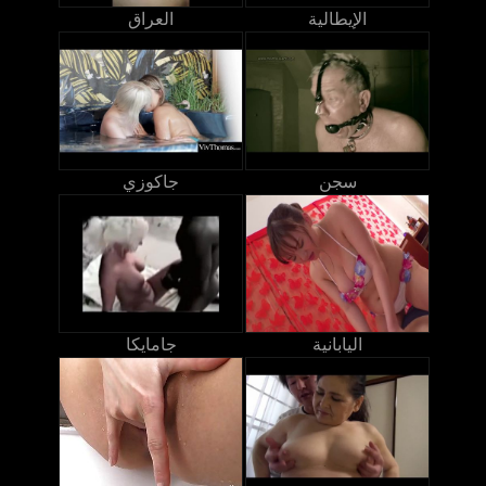
الإيطالية
العراق
سجن
جاكوزي
اليابانية
جامايكا