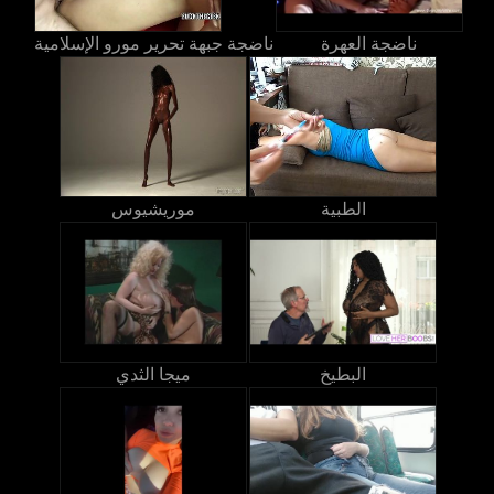
ناضجة العهرة
ناضجة جبهة تحرير مورو الإسلامية
الطبية
موريشيوس
البطيخ
ميجا الثدي