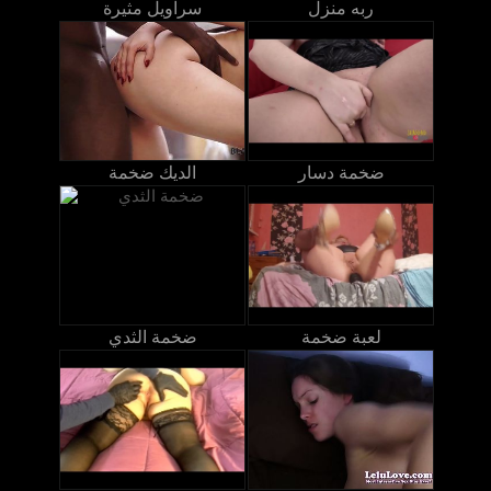
ربه منزل
سراويل مثيرة
ضخمة دسار
الديك ضخمة
لعبة ضخمة
ضخمة الثدي