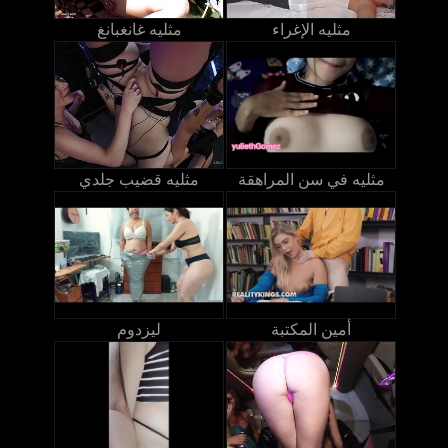
مثليه الإغراء
مثليه غانغبانغ
مثليه في سن المراهقة
مثليه قضيب جلدي
أمين المكتبة
ليزدوم