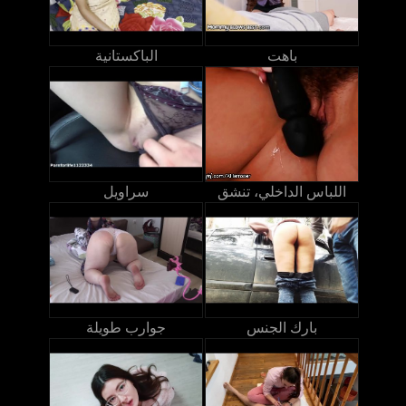
باهت
الباكستانية
اللباس الداخلي، تنشق
سراويل
بارك الجنس
جوارب طويلة