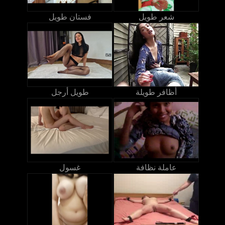
شعر طويل
فستان طويل
أظافر طويلة
طويل أرجل
عاملة نظافة
غسول