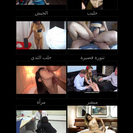
حليب
الجيش
تنورة قصيرة
حلب الثدي
مبشر
مرآة