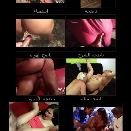
ناضجة
استمناء
ناضجة الشرج
ناضج الهواة
ناضجة مثليه
ناضجة الآسيوية