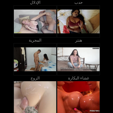
حدب
الإذلال
هنتر
المجرية
غشاء البكارة
الزوج