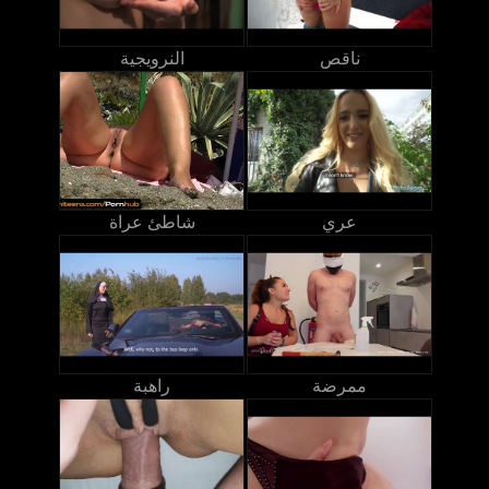
ناقص
النرويجية
عري
شاطئ عراة
ممرضة
راهبة