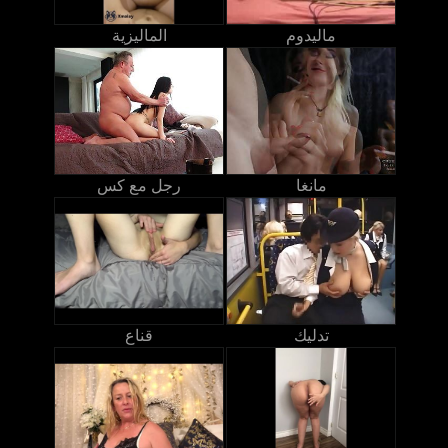
ماليدوم
الماليزية
مانغا
رجل مع كس
تدليك
قناع