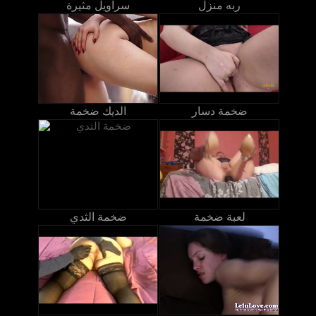
ربه منزل
سراويل مثيرة
ضخمة دسار
الديك ضخمة
لعبة ضخمة
ضخمة الثدي