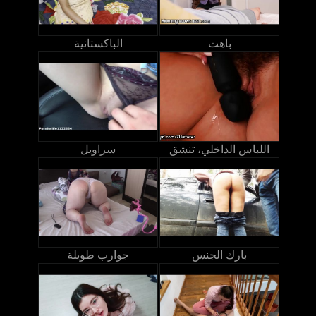
باهت
الباكستانية
اللباس الداخلي، تنشق
سراويل
بارك الجنس
جوارب طويلة