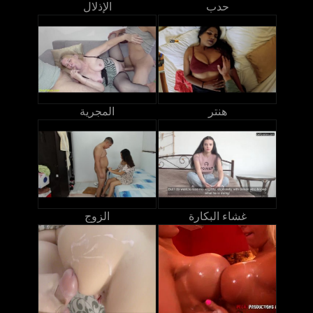
حدب
الإذلال
هنتر
المجرية
غشاء البكارة
الزوج