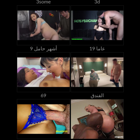
3some
3d
19 عاما
9 أشهر حامل
الفندق
69