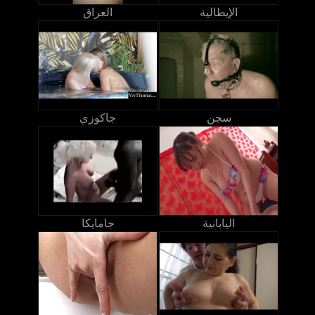
الإيطالية
العراق
سجن
جاكوزي
اليابانية
جامايكا