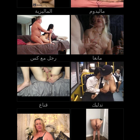
ماليدوم
الماليزية
مانغا
رجل مع كس
تدليك
قناع