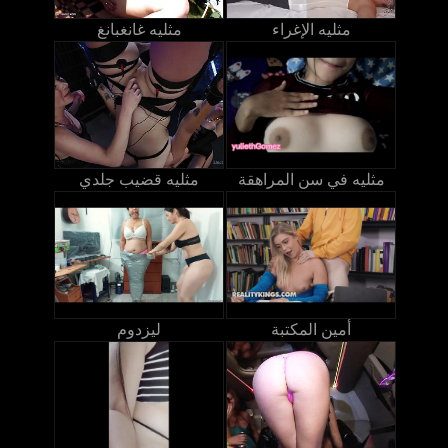
مثليه الإغراء
مثليه غانغبانغ
مثليه في سن المراهقة
مثليه قضيب جلدي
أمين المكتبة
ليزدوم