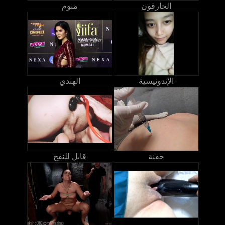
الخارقون
منوم
الإندونيسية
الهندي
حقنة
قابل للنفخ