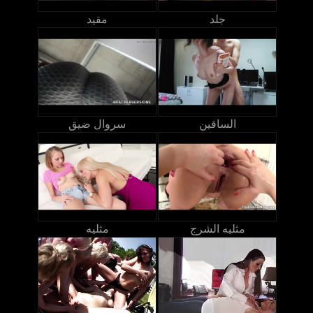
جلد
مقيد
الساقين
سروال ضيق
مثليه الشرج
مثليه