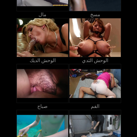
مسخ
مال
الوحش الثدي
الوحش الديك
الفم
صباح