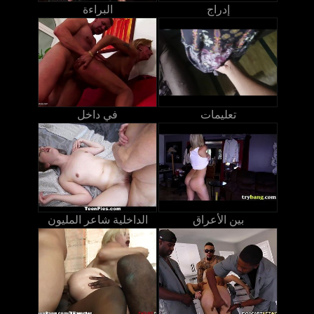
إدراج
البراءة
تعليمات
في داخل
بين الأعراق
الداخلية شاعر المليون