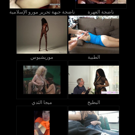
ناضجة العهرة
ناضجة جبهة تحرير مورو الإسلامية
الطبية
موريشيوس
البطيخ
ميجا الثدي