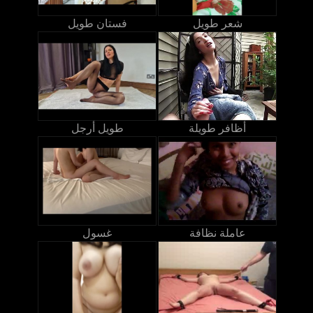
شعر طويل
فستان طويل
أظافر طويلة
طويل أرجل
عاملة نظافة
غسول