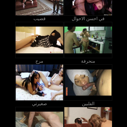
في احسن الاحوال
قضيب
منحرفة
مرح
الفلبين
صغيرتي