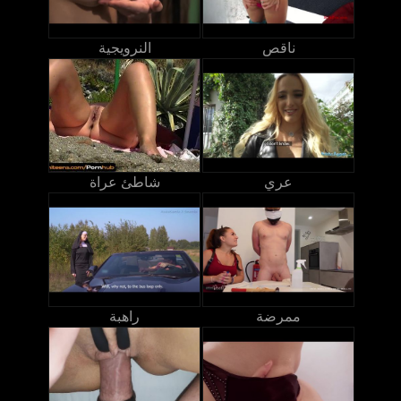
ناقص
النرويجية
عري
شاطئ عراة
ممرضة
راهبة