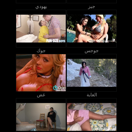
جيز
يهودي
جوجس
جوك
الغابة
غض