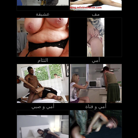
مف
عشيقة
أمي
التئام
أمي و فتاة
أمي و صبي