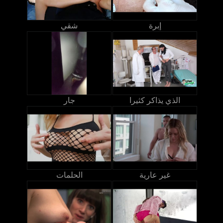
إبرة
شقي
الذي يذاكر كثيرا
جار
غير عارية
الحلمات