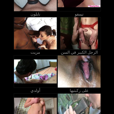
نيمفو
نايلون
الرجل الكبير في السن
مزيت
على ركبتيها
أولدي