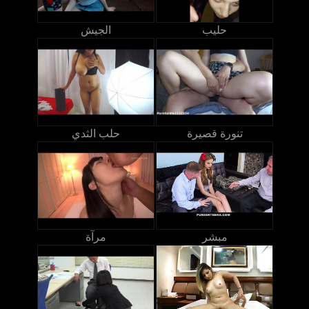
حليب
الجيش
تنورة قصيرة
حلب الثدي
مبشر
مرآة