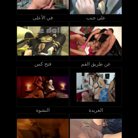
على جنب
في الأعلى
عن طريق الفم
فتح كس
العربدة
النشوة