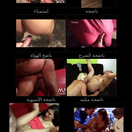
ناضجة
استمناء
ناضجة الشرج
ناضج الهواة
ناضجة مثليه
ناضجة الآسيوية