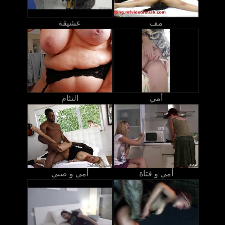
مف
عشيقة
أمي
التئام
أمي و فتاة
أمي و صبي