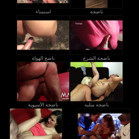
ناضجة
استمناء
ناضجة الشرج
ناضج الهواة
ناضجة مثليه
ناضجة الآسيوية