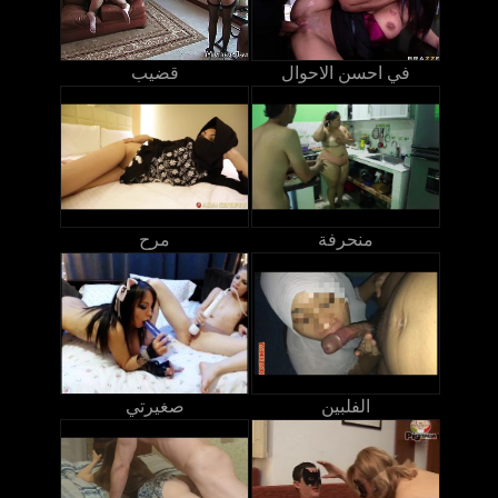
في احسن الاحوال
قضيب
منحرفة
مرح
الفلبين
صغيرتي