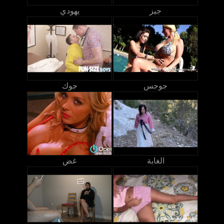
جيز
يهودي
جوجس
جوك
الغابة
غض