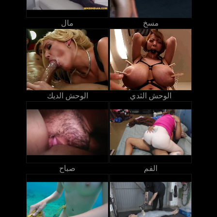
مسخ
مال
الوحش الثدي
الوحش الديك
الفم
صباح