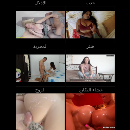
حدب
الإذلال
هنتر
المجرية
غشاء البكارة
الزوج