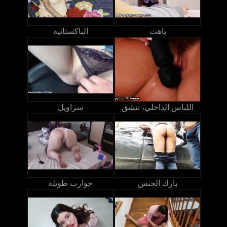
باهت
الباكستانية
اللباس الداخلي، تنشق
سراويل
بارك الجنس
جوارب طويلة