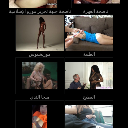
ناضجة العهرة
ناضجة جبهة تحرير مورو الإسلامية
الطبية
موريشيوس
البطيخ
ميجا الثدي