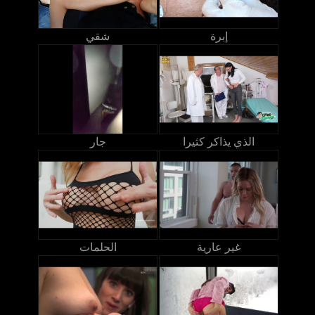
إبرة
شقي
الذي يذاكر كثيرا
جار
غير عارية
الحلمات