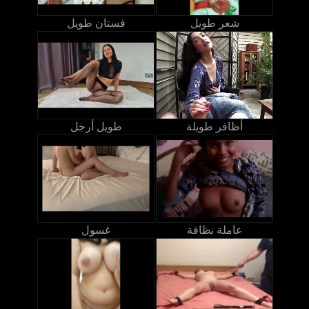
شعر طويل
فستان طويل
أظافر طويلة
طويل أرجل
عاملة نظافة
غسول