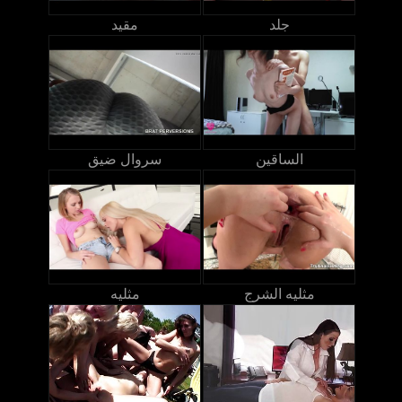
جلد
مقيد
الساقين
سروال ضيق
مثليه الشرج
مثليه