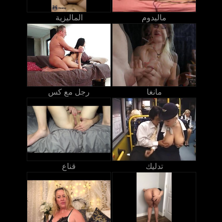
ماليدوم
الماليزية
مانغا
رجل مع كس
تدليك
قناع