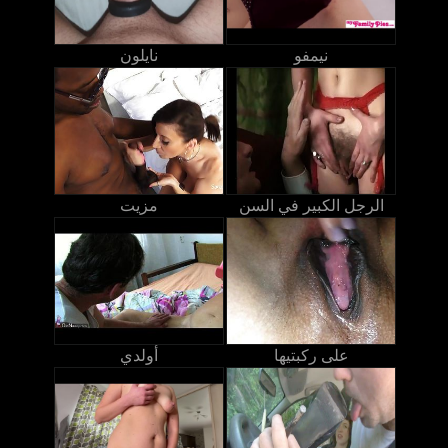
نيمفو
نايلون
الرجل الكبير في السن
مزيت
على ركبتيها
أولدي