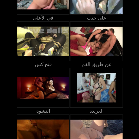
على جنب
في الأعلى
عن طريق الفم
فتح كس
العربدة
النشوة