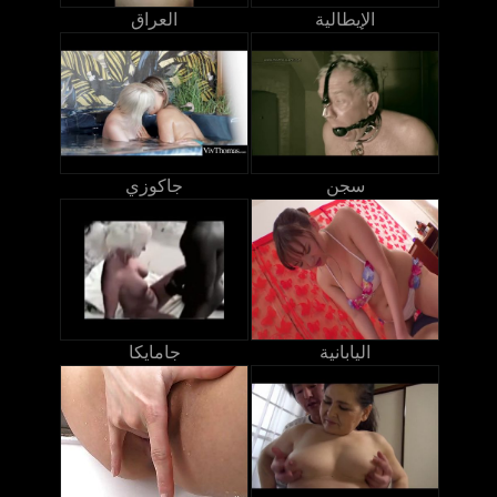
الإيطالية
العراق
سجن
جاكوزي
اليابانية
جامايكا