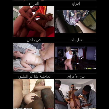
إدراج
البراءة
تعليمات
في داخل
بين الأعراق
الداخلية شاعر المليون