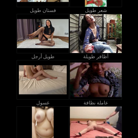
شعر طويل
فستان طويل
أظافر طويلة
طويل أرجل
عاملة نظافة
غسول