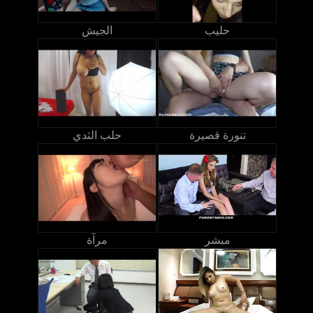
حليب
الجيش
تنورة قصيرة
حلب الثدي
مبشر
مرآة