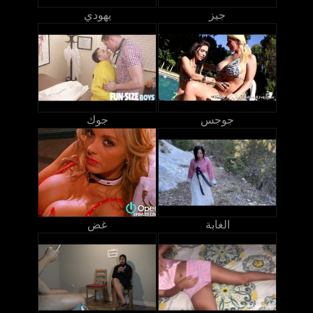
جيز
يهودي
جوجس
جوك
الغابة
غض