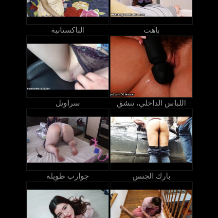
باهت
الباكستانية
اللباس الداخلي، تنشق
سراويل
بارك الجنس
جوارب طويلة