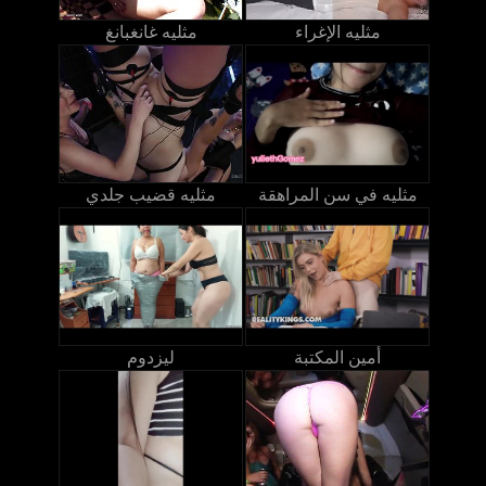
مثليه الإغراء
مثليه غانغبانغ
مثليه في سن المراهقة
مثليه قضيب جلدي
أمين المكتبة
ليزدوم