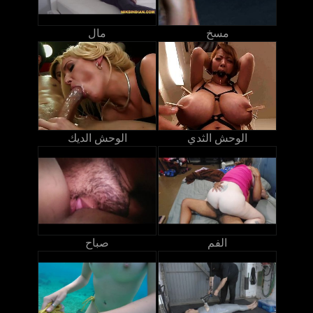
مسخ
مال
الوحش الثدي
الوحش الديك
الفم
صباح