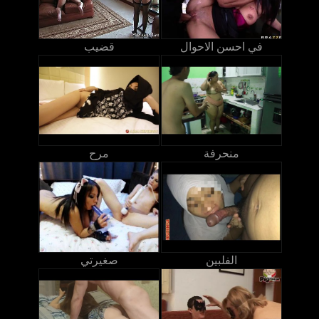
في احسن الاحوال
قضيب
منحرفة
مرح
الفلبين
صغيرتي