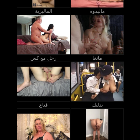
ماليدوم
الماليزية
مانغا
رجل مع كس
تدليك
قناع