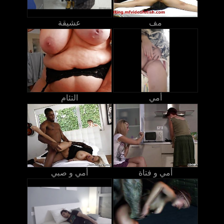
مف
عشيقة
أمي
التئام
أمي و فتاة
أمي و صبي