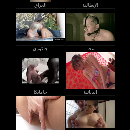
الإيطالية
العراق
سجن
جاكوزي
اليابانية
جامايكا