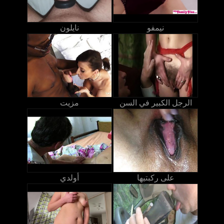
نيمفو
نايلون
الرجل الكبير في السن
مزيت
على ركبتيها
أولدي