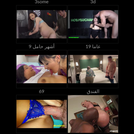
3some
3d
19 عاما
9 أشهر حامل
الفندق
69