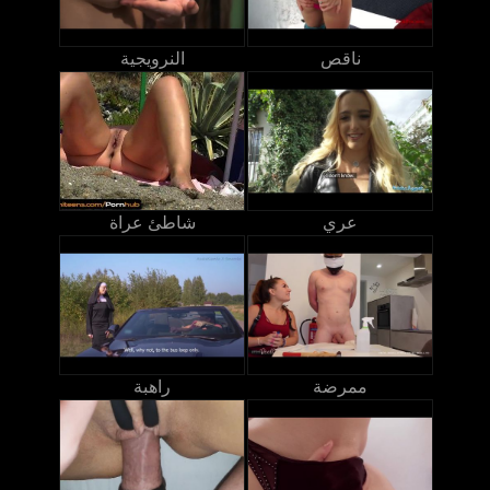
ناقص
النرويجية
عري
شاطئ عراة
ممرضة
راهبة