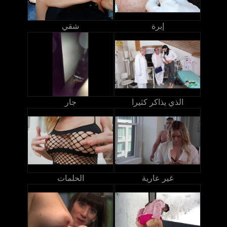
إبرة
شقي
الذي يذاكر كثيرا
جار
غير عارية
الحلمات