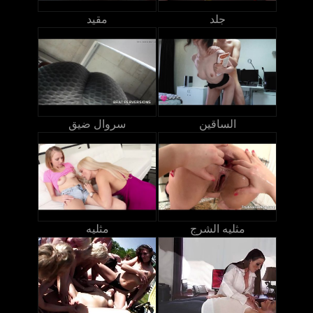
جلد
مقيد
الساقين
سروال ضيق
مثليه الشرج
مثليه