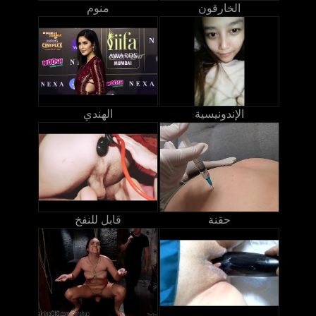
الخارقون
منوم
الإندونيسية
الهندي
حقنة
قابل للنفخ