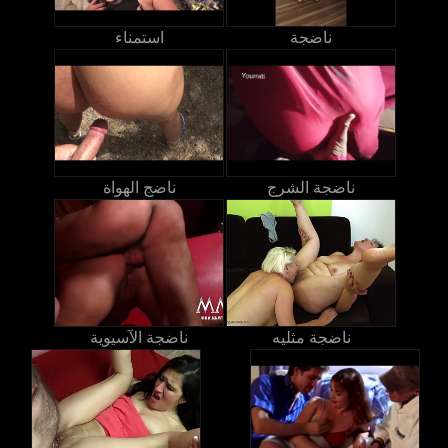
ناضجة
استمناء
ناضجة الشرج
ناضج الهواة
ناضجة مثليه
ناضجة الآسيوية