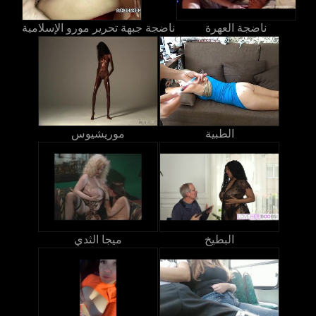
ناضجة العهرة
ناضجة جبهة تحرير مورو الإسلامية
الطبية
موريشيوس
البطيخ
ميجا الثدي