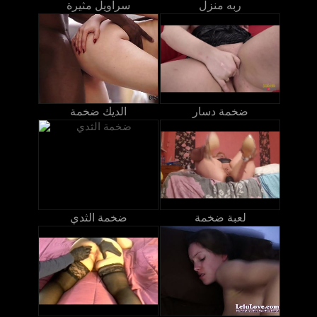
ربه منزل
سراويل مثيرة
ضخمة دسار
الديك ضخمة
لعبة ضخمة
ضخمة الثدي