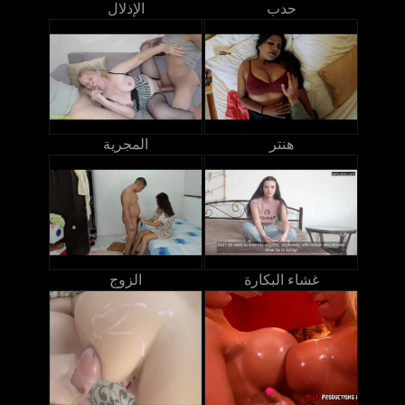
حدب
الإذلال
هنتر
المجرية
غشاء البكارة
الزوج