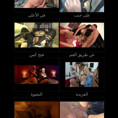
على جنب
في الأعلى
عن طريق الفم
فتح كس
العربدة
النشوة