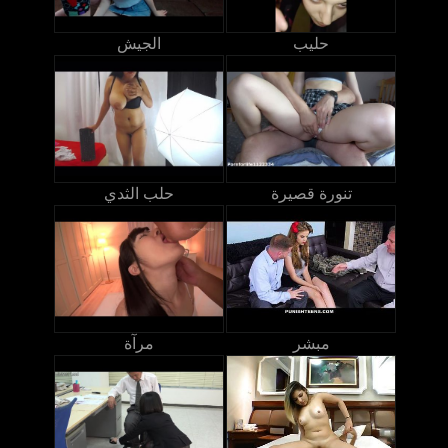
حليب
الجيش
تنورة قصيرة
حلب الثدي
مبشر
مرآة