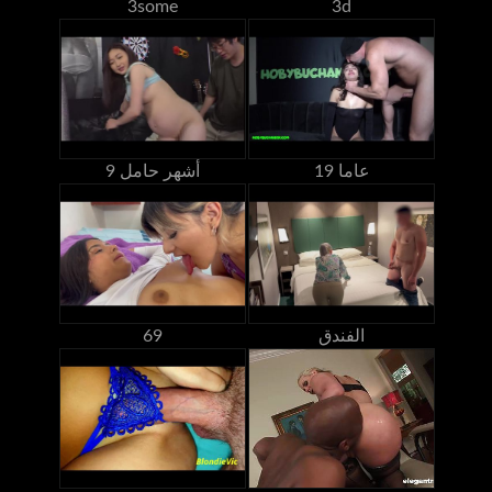
3some
3d
19 عاما
9 أشهر حامل
الفندق
69