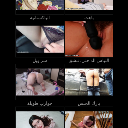
باهت
الباكستانية
اللباس الداخلي، تنشق
سراويل
بارك الجنس
جوارب طويلة