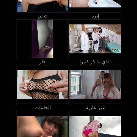
إبرة
شقي
الذي يذاكر كثيرا
جار
غير عارية
الحلمات