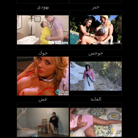
جيز
يهودي
جوجس
جوك
الغابة
غض