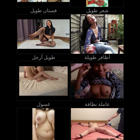
شعر طويل
فستان طويل
أظافر طويلة
طويل أرجل
عاملة نظافة
غسول