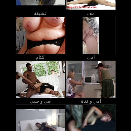
مف
عشيقة
أمي
التئام
أمي و فتاة
أمي و صبي