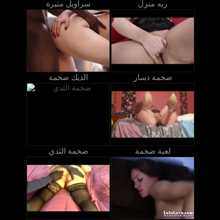
ربه منزل
سراويل مثيرة
ضخمة دسار
الديك ضخمة
لعبة ضخمة
ضخمة الثدي