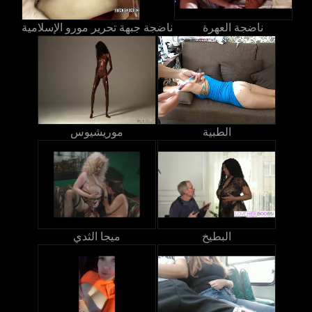
ناضجة العهرة
ناضجة جبهة تحرير مورو الإسلامية
الطبية
موريشيوس
البطيخ
ميجا الثدي