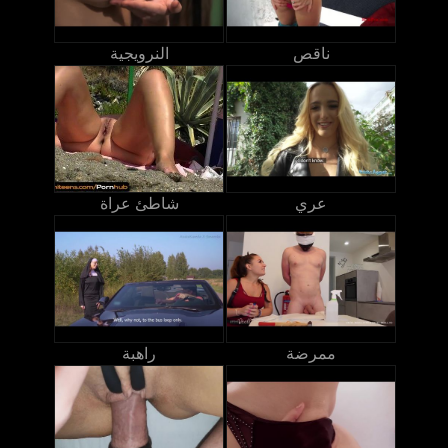
ناقص
النرويجية
عري
شاطئ عراة
ممرضة
راهبة