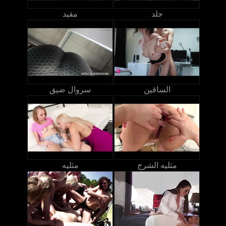
جلد
مقيد
الساقين
سروال ضيق
مثليه الشرج
مثليه