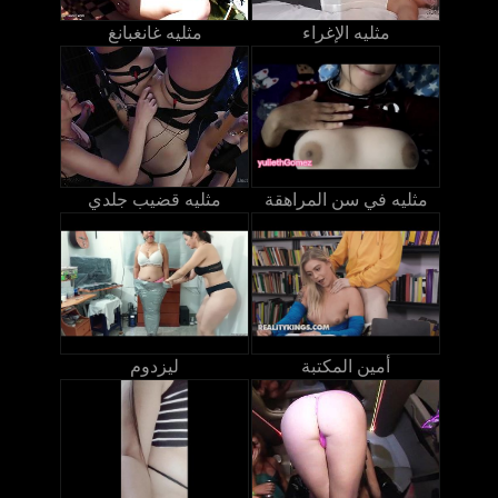
مثليه الإغراء
مثليه غانغبانغ
مثليه في سن المراهقة
مثليه قضيب جلدي
أمين المكتبة
ليزدوم