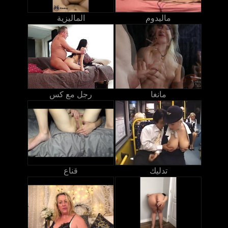
ماليدوم
الماليزية
مانغا
رجل مع كس
تدليك
قناع