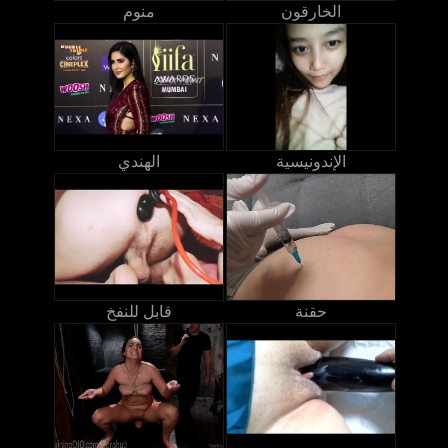
الخارقون
منوم
الإندونيسية
الهندي
حقنة
قابل للنفخ