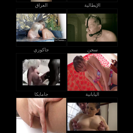
الإيطالية
العراق
سجن
جاكوزي
اليابانية
جامايكا