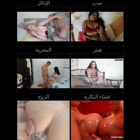
حدب
الإذلال
هنتر
المجرية
غشاء البكارة
الزوج