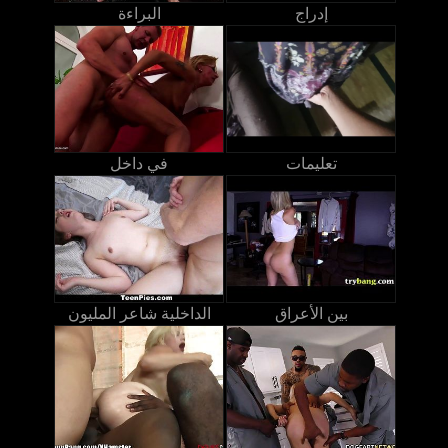
إدراج
البراءة
تعليمات
في داخل
بين الأعراق
الداخلية شاعر المليون