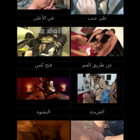
على جنب
في الأعلى
عن طريق الفم
فتح كس
العربدة
النشوة