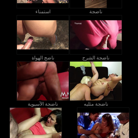
ناضجة
استمناء
ناضجة الشرج
ناضج الهواة
ناضجة مثليه
ناضجة الآسيوية