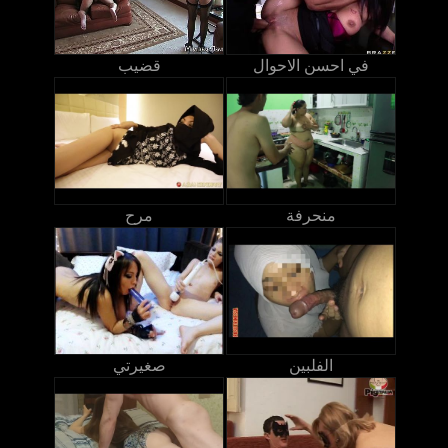
في احسن الاحوال
قضيب
منحرفة
مرح
الفلبين
صغيرتي