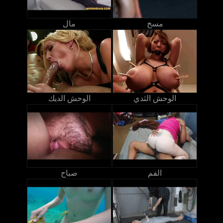
مسخ
مال
الوحش الثدي
الوحش الديك
الفم
صباح