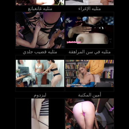
مثليه الإغراء
مثليه غانغبانغ
مثليه في سن المراهقة
مثليه قضيب جلدي
أمين المكتبة
ليزدوم