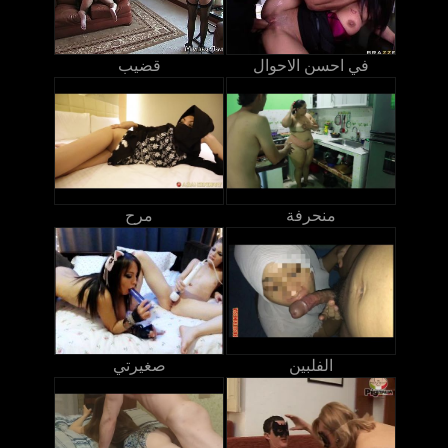
في احسن الاحوال
قضيب
منحرفة
مرح
الفلبين
صغيرتي