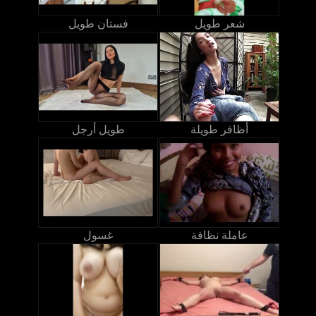
شعر طويل
فستان طويل
أظافر طويلة
طويل أرجل
عاملة نظافة
غسول