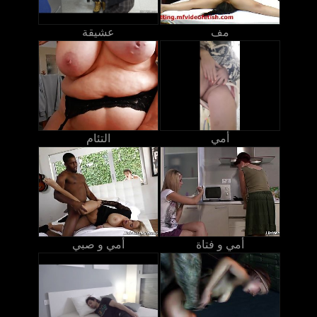
مف
عشيقة
أمي
التئام
أمي و فتاة
أمي و صبي