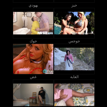
جيز
يهودي
جوجس
جوك
الغابة
غض