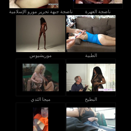
ناضجة العهرة
ناضجة جبهة تحرير مورو الإسلامية
الطبية
موريشيوس
البطيخ
ميجا الثدي