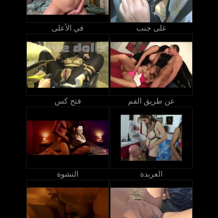
على جنب
في الأعلى
عن طريق الفم
فتح كس
العربدة
النشوة