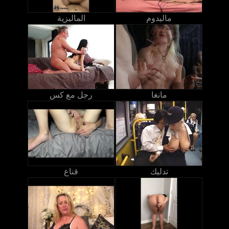
ماليدوم
الماليزية
مانغا
رجل مع كس
تدليك
قناع