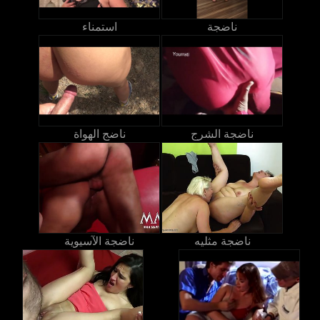
ناضجة
استمناء
ناضجة الشرج
ناضج الهواة
ناضجة مثليه
ناضجة الآسيوية