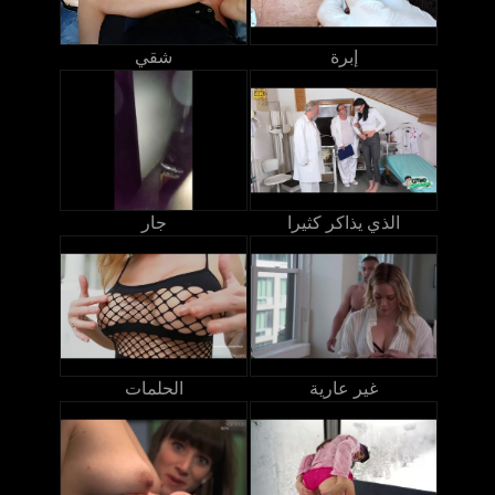
إبرة
شقي
الذي يذاكر كثيرا
جار
غير عارية
الحلمات