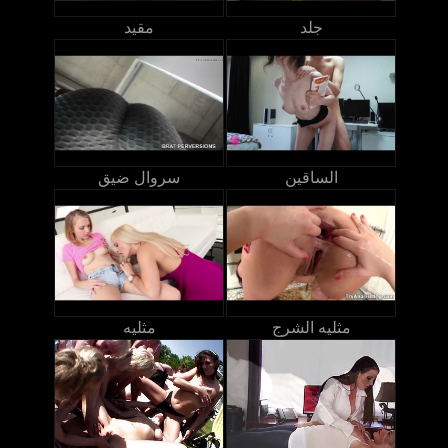
جلد
مقيد
الساقين
سروال ضيق
مثليه الشرج
مثليه