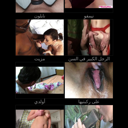
نيمفو
نايلون
الرجل الكبير في السن
مزيت
على ركبتيها
أولدي