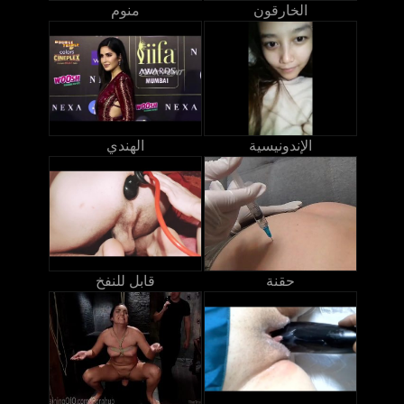
الخارقون
منوم
الإندونيسية
الهندي
حقنة
قابل للنفخ