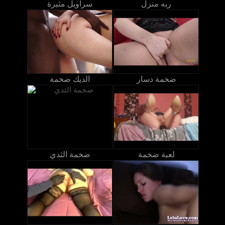
ربه منزل
سراويل مثيرة
ضخمة دسار
الديك ضخمة
لعبة ضخمة
ضخمة الثدي