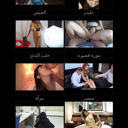
حليب
الجيش
تنورة قصيرة
حلب الثدي
مبشر
مرآة