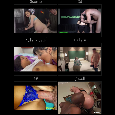
3some
3d
19 عاما
9 أشهر حامل
الفندق
69