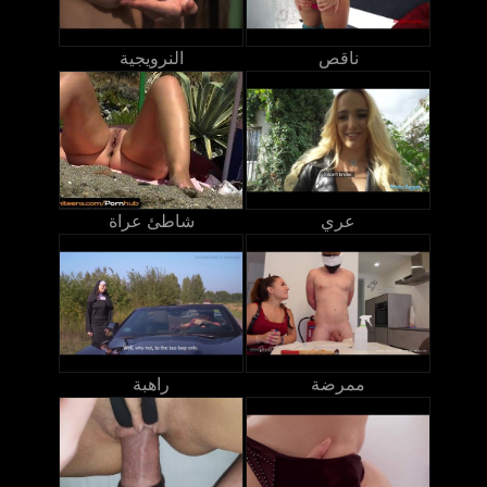
ناقص
النرويجية
عري
شاطئ عراة
ممرضة
راهبة