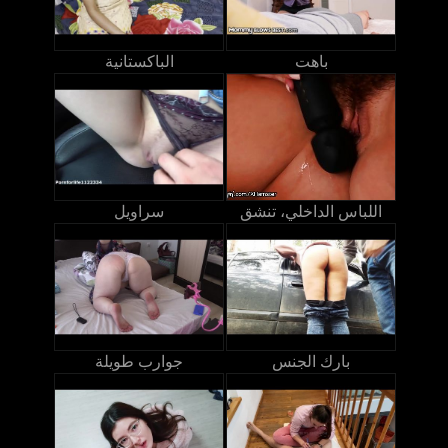
باهت
الباكستانية
اللباس الداخلي، تنشق
سراويل
بارك الجنس
جوارب طويلة