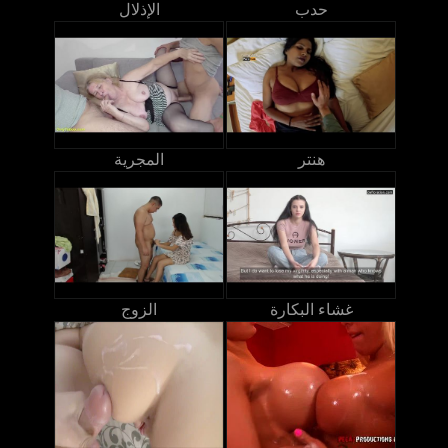
حدب
الإذلال
هنتر
المجرية
غشاء البكارة
الزوج