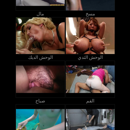
مسخ
مال
الوحش الثدي
الوحش الديك
الفم
صباح