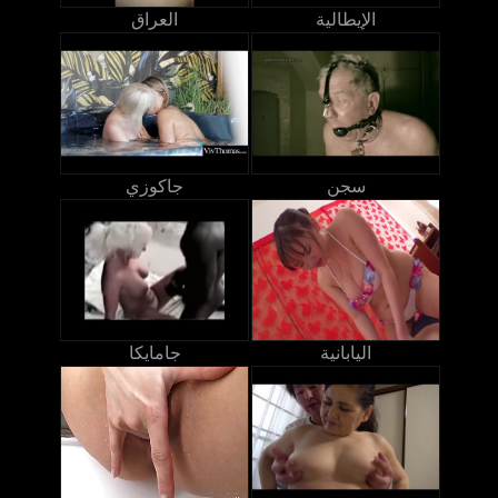
الإيطالية
العراق
سجن
جاكوزي
اليابانية
جامايكا