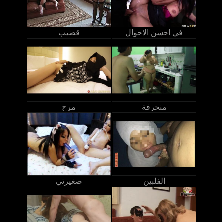
في احسن الاحوال
قضيب
منحرفة
مرح
الفلبين
صغيرتي