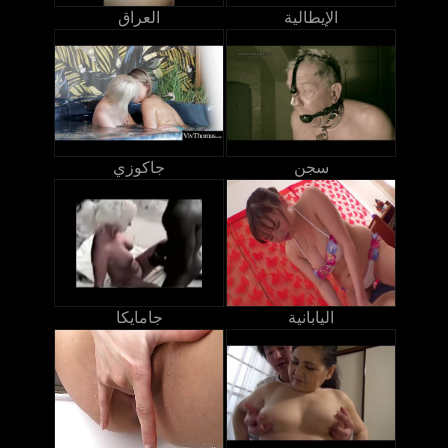
الإيطالية
العراق
سجن
جاكوزي
اليابانية
جامايكا