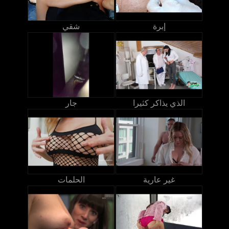
إبرة
شقي
الذي يذاكر كثيرا
جار
غير عارية
الحلمات