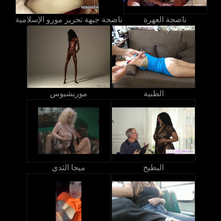
ناضجة العهرة
ناضجة جبهة تحرير مورو الإسلامية
الطبية
موريشيوس
البطيخ
ميجا الثدي