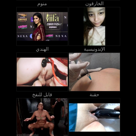
الخارقون
منوم
الإندونيسية
الهندي
حقنة
قابل للنفخ