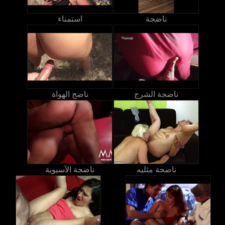
ناضجة
استمناء
ناضجة الشرج
ناضج الهواة
ناضجة مثليه
ناضجة الآسيوية