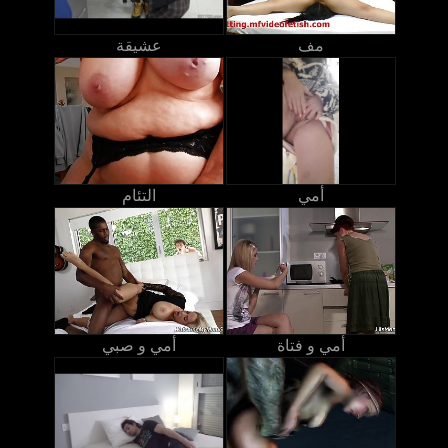
مف
عشيقة
أمي
التئام
أمي و فتاة
أمي و صبي