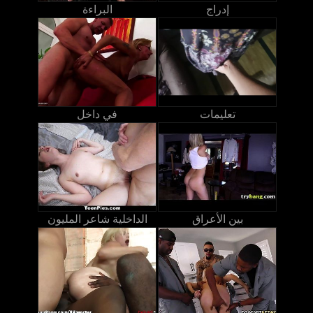
إدراج
البراءة
تعليمات
في داخل
بين الأعراق
الداخلية شاعر المليون