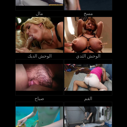
مسخ
مال
الوحش الثدي
الوحش الديك
الفم
صباح