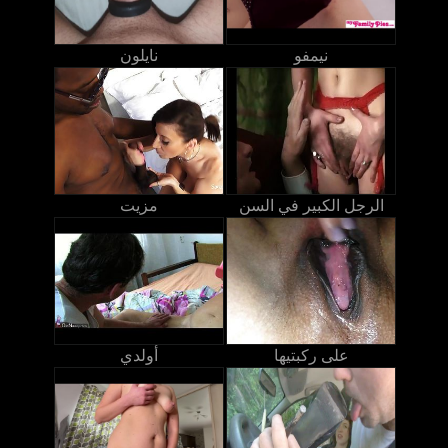
نيمفو
نايلون
الرجل الكبير في السن
مزيت
على ركبتيها
أولدي