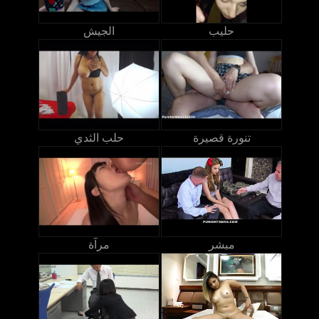
حليب
الجيش
تنورة قصيرة
حلب الثدي
مبشر
مرآة