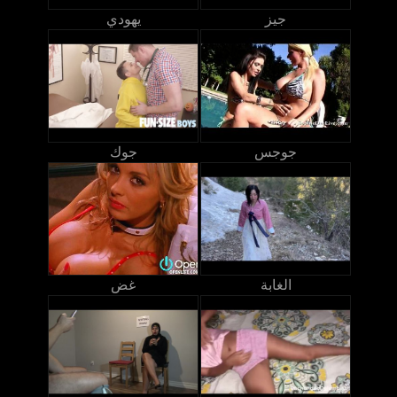
جيز
يهودي
جوجس
جوك
الغابة
غض