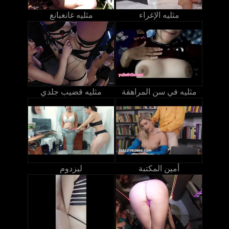
مثليه الإغراء
مثليه غانغبانغ
مثليه في سن المراهقة
مثليه قضيب جلدي
أمين المكتبة
ليزدوم