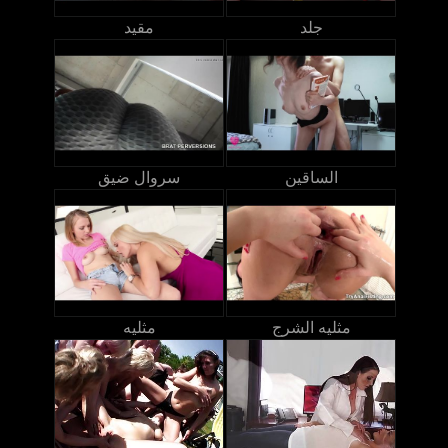
جلد
مقيد
الساقين
سروال ضيق
مثليه الشرج
مثليه