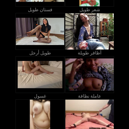
شعر طويل
فستان طويل
أظافر طويلة
طويل أرجل
عاملة نظافة
غسول