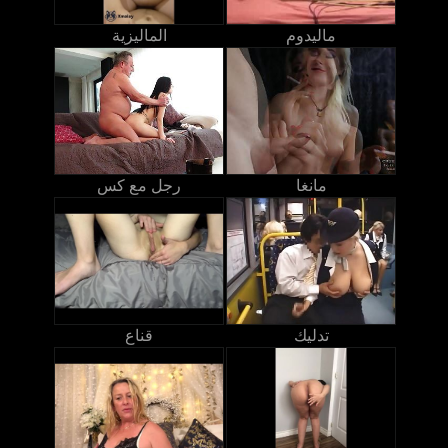
ماليدوم
الماليزية
مانغا
رجل مع كس
تدليك
قناع