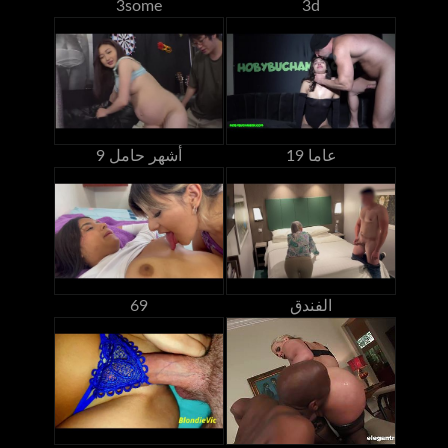
3some
3d
19 عاما
9 أشهر حامل
الفندق
69