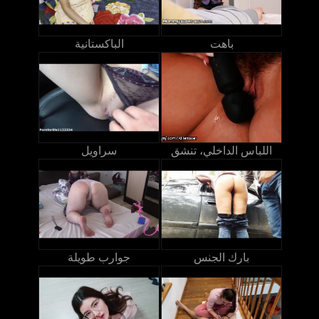
باهت
الباكستانية
اللباس الداخلي، تنشق
سراويل
بارك الجنس
جوارب طويلة