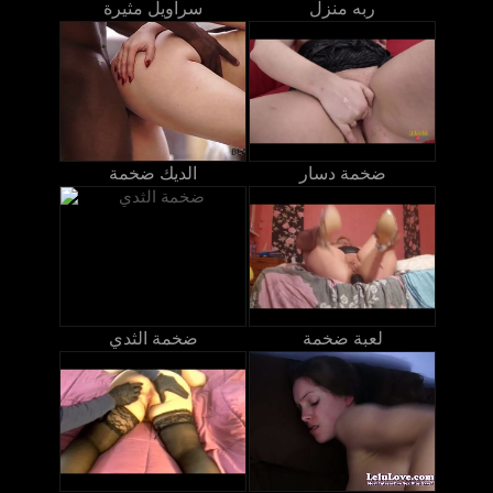
ربه منزل
سراويل مثيرة
ضخمة دسار
الديك ضخمة
لعبة ضخمة
ضخمة الثدي