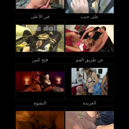
على جنب
في الأعلى
عن طريق الفم
فتح كس
العربدة
النشوة