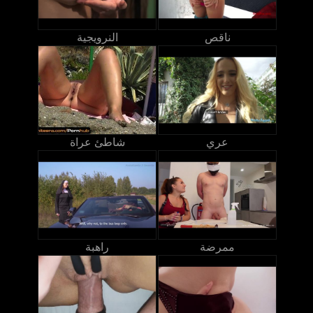
ناقص
النرويجية
عري
شاطئ عراة
ممرضة
راهبة