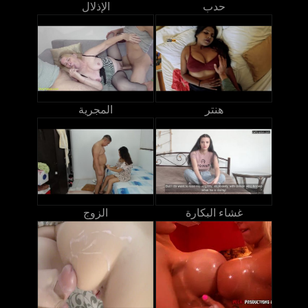
حدب
الإذلال
هنتر
المجرية
غشاء البكارة
الزوج