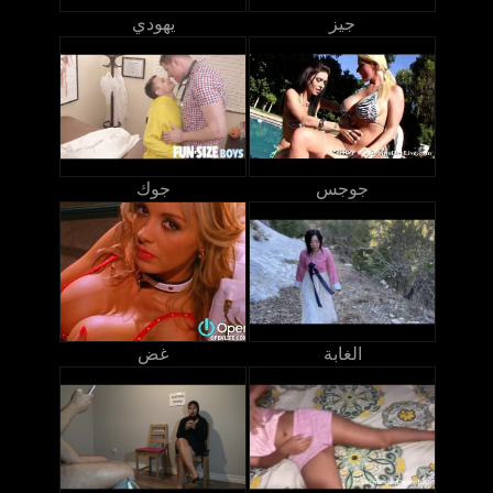
جيز
يهودي
جوجس
جوك
الغابة
غض