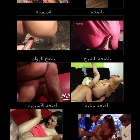
ناضجة
استمناء
ناضجة الشرج
ناضج الهواة
ناضجة مثليه
ناضجة الآسيوية