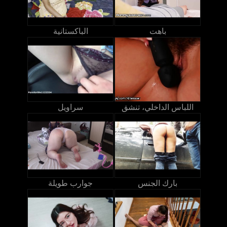
باهت
الباكستانية
اللباس الداخلي، تنشق
سراويل
بارك الجنس
جوارب طويلة