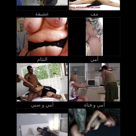
مف
عشيقة
أمي
التئام
أمي و فتاة
أمي و صبي