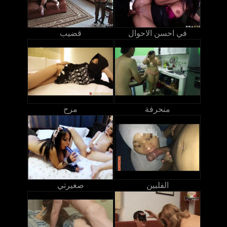
في احسن الاحوال
قضيب
منحرفة
مرح
الفلبين
صغيرتي