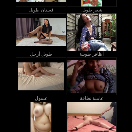
شعر طويل
فستان طويل
أظافر طويلة
طويل أرجل
عاملة نظافة
غسول