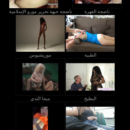
ناضجة العهرة
ناضجة جبهة تحرير مورو الإسلامية
الطبية
موريشيوس
البطيخ
ميجا الثدي