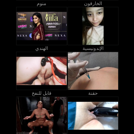
الخارقون
منوم
الإندونيسية
الهندي
حقنة
قابل للنفخ