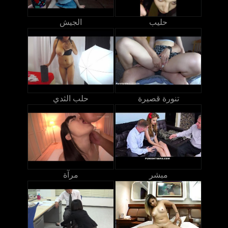
حليب
الجيش
تنورة قصيرة
حلب الثدي
مبشر
مرآة