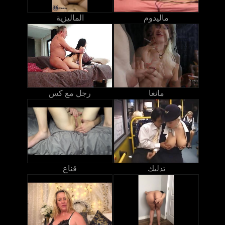
ماليدوم
الماليزية
مانغا
رجل مع كس
تدليك
قناع