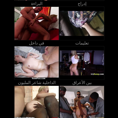
إدراج
البراءة
تعليمات
في داخل
بين الأعراق
الداخلية شاعر المليون