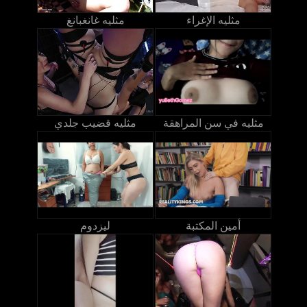
مثليه الإغراء
مثليه غانغبانغ
مثليه في سن المراهقة
مثليه قضيب جلدي
أمين المكتبة
ليزدوم