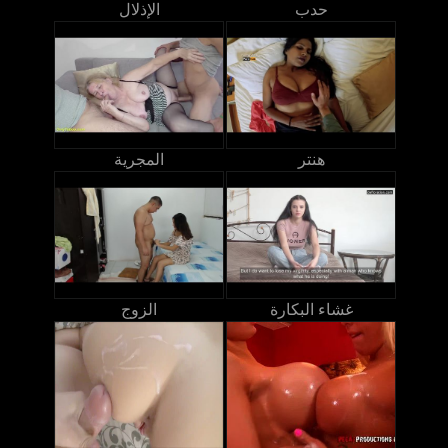
حدب
الإذلال
هنتر
المجرية
غشاء البكارة
الزوج