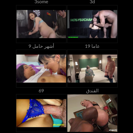
3some
3d
19 عاما
9 أشهر حامل
الفندق
69