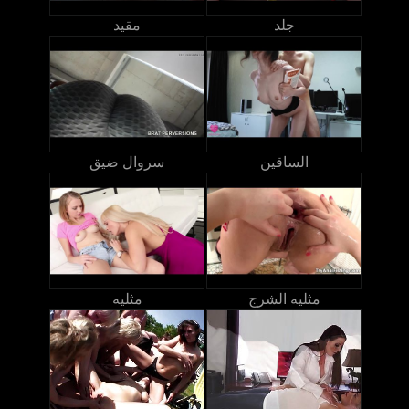
جلد
مقيد
الساقين
سروال ضيق
مثليه الشرج
مثليه