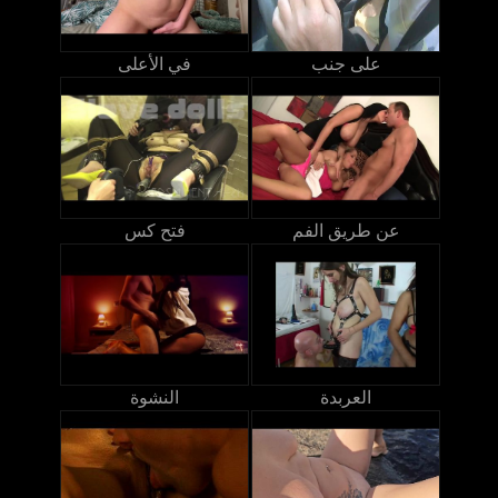
على جنب
في الأعلى
عن طريق الفم
فتح كس
العربدة
النشوة