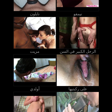
نيمفو
نايلون
الرجل الكبير في السن
مزيت
على ركبتيها
أولدي