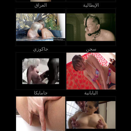
الإيطالية
العراق
سجن
جاكوزي
اليابانية
جامايكا