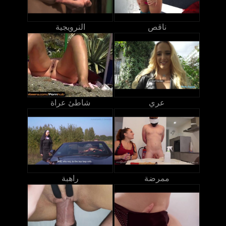
ناقص
النرويجية
عري
شاطئ عراة
ممرضة
راهبة