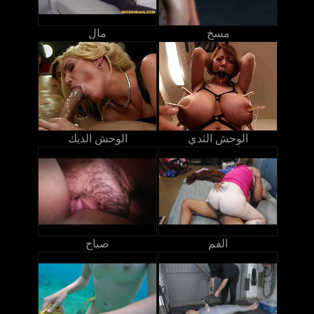
مسخ
مال
الوحش الثدي
الوحش الديك
الفم
صباح