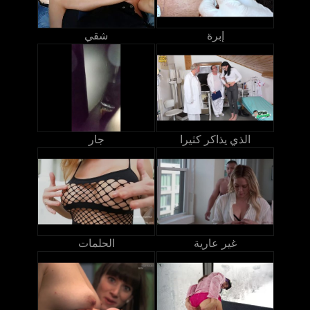
إبرة
شقي
الذي يذاكر كثيرا
جار
غير عارية
الحلمات