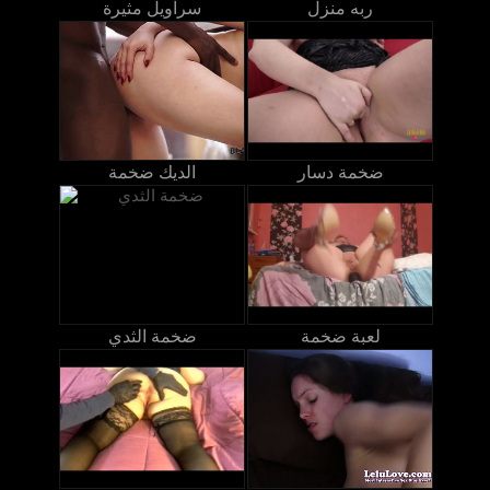
ربه منزل
سراويل مثيرة
ضخمة دسار
الديك ضخمة
لعبة ضخمة
ضخمة الثدي