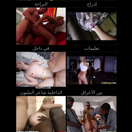
إدراج
البراءة
تعليمات
في داخل
بين الأعراق
الداخلية شاعر المليون