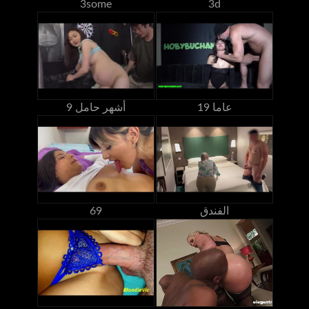
3some
3d
19 عاما
9 أشهر حامل
الفندق
69