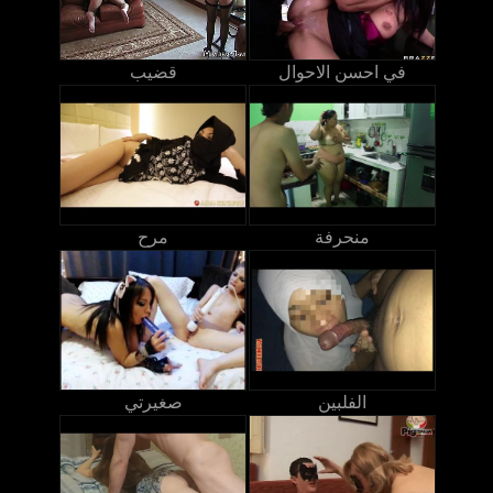
في احسن الاحوال
قضيب
منحرفة
مرح
الفلبين
صغيرتي