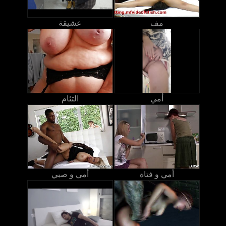
مف
عشيقة
أمي
التئام
أمي و فتاة
أمي و صبي