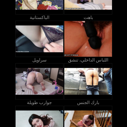
باهت
الباكستانية
اللباس الداخلي، تنشق
سراويل
بارك الجنس
جوارب طويلة