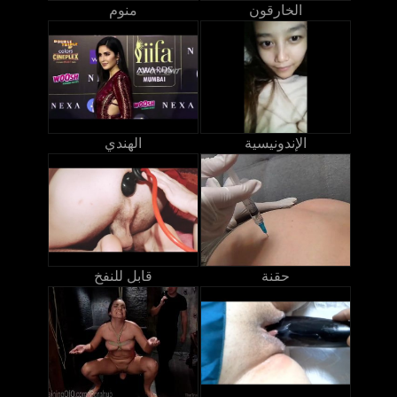
الخارقون
منوم
الإندونيسية
الهندي
حقنة
قابل للنفخ