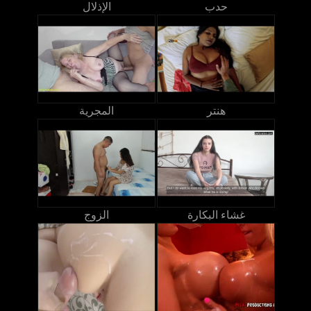
حدب
الإذلال
هنتر
المجرية
غشاء البكارة
الزوج