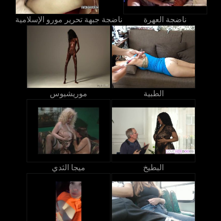
ناضجة العهرة
ناضجة جبهة تحرير مورو الإسلامية
الطبية
موريشيوس
البطيخ
ميجا الثدي