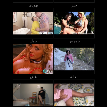
جيز
يهودي
جوجس
جوك
الغابة
غض