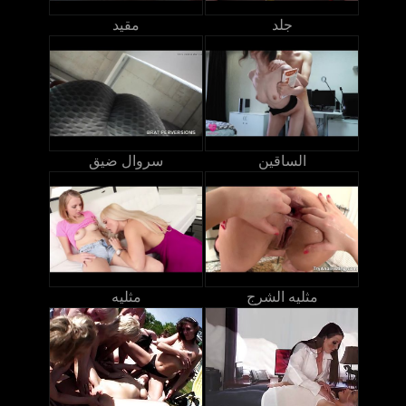
جلد
مقيد
الساقين
سروال ضيق
مثليه الشرج
مثليه