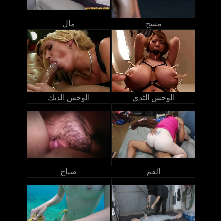
مسخ
مال
الوحش الثدي
الوحش الديك
الفم
صباح