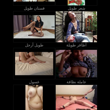
شعر طويل
فستان طويل
أظافر طويلة
طويل أرجل
عاملة نظافة
غسول