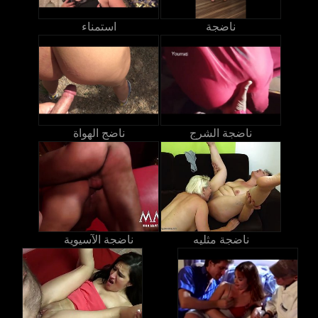
ناضجة
استمناء
ناضجة الشرج
ناضج الهواة
ناضجة مثليه
ناضجة الآسيوية