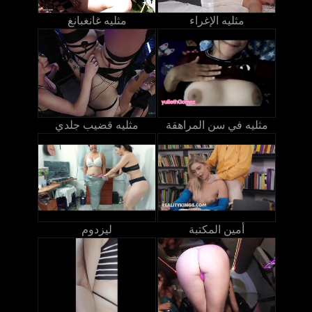
مثليه الإغراء
مثليه غانغبانغ
مثليه في سن المراهقة
مثليه قضيب جلدي
أمين المكتبة
ليزدوم