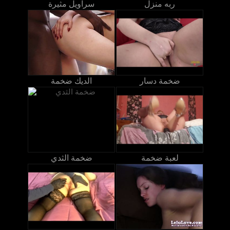
ربه منزل
سراويل مثيرة
ضخمة دسار
الديك ضخمة
لعبة ضخمة
ضخمة الثدي