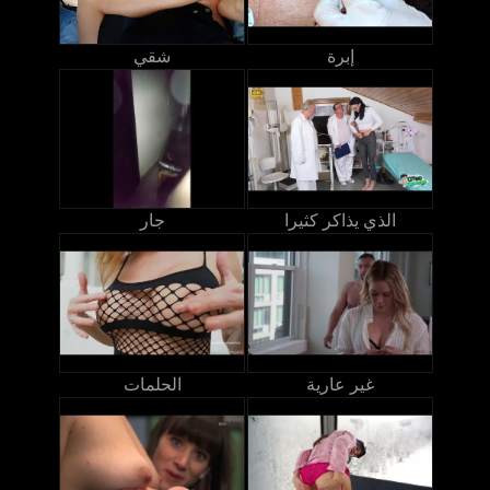
إبرة
شقي
الذي يذاكر كثيرا
جار
غير عارية
الحلمات