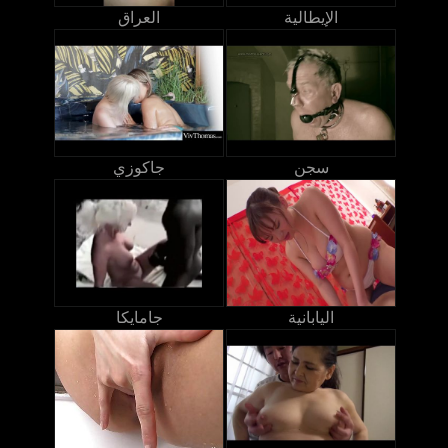
الإيطالية
العراق
سجن
جاكوزي
اليابانية
جامايكا