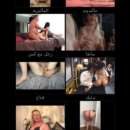
ماليدوم
الماليزية
مانغا
رجل مع كس
تدليك
قناع