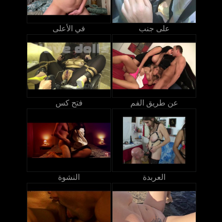
على جنب
في الأعلى
عن طريق الفم
فتح كس
العربدة
النشوة