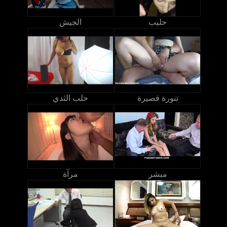
حليب
الجيش
تنورة قصيرة
حلب الثدي
مبشر
مرآة