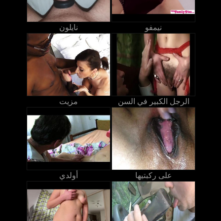
نيمفو
نايلون
الرجل الكبير في السن
مزيت
على ركبتيها
أولدي