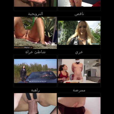
ناقص
النرويجية
عري
شاطئ عراة
ممرضة
راهبة