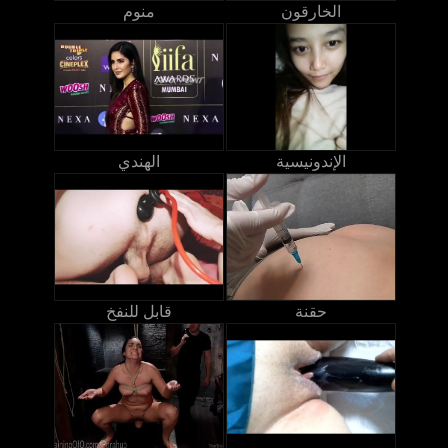
الخارقون
منوم
الإندونيسية
الهندي
حقنة
قابل للنفخ