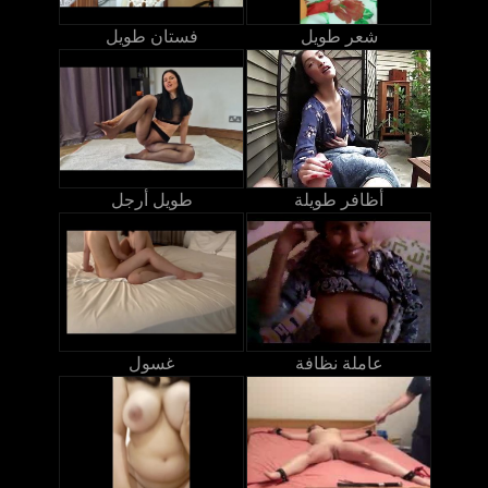
شعر طويل
فستان طويل
أظافر طويلة
طويل أرجل
عاملة نظافة
غسول