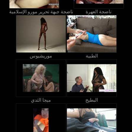
ناضجة العهرة
ناضجة جبهة تحرير مورو الإسلامية
الطبية
موريشيوس
البطيخ
ميجا الثدي