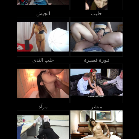
حليب
الجيش
تنورة قصيرة
حلب الثدي
مبشر
مرآة