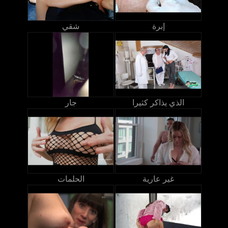
إبرة
شقي
الذي يذاكر كثيرا
جار
غير عارية
الحلمات