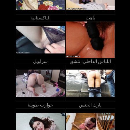
باهت
الباكستانية
اللباس الداخلي، تنشق
سراويل
بارك الجنس
جوارب طويلة