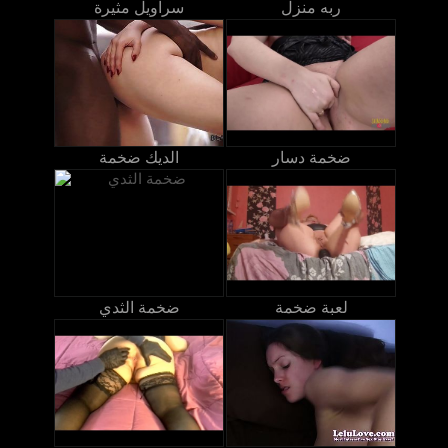
ربه منزل
سراويل مثيرة
ضخمة دسار
الديك ضخمة
لعبة ضخمة
ضخمة الثدي