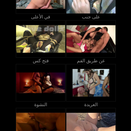
على جنب
في الأعلى
عن طريق الفم
فتح كس
العربدة
النشوة