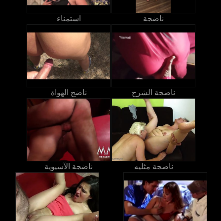
ناضجة
استمناء
ناضجة الشرج
ناضج الهواة
ناضجة مثليه
ناضجة الآسيوية