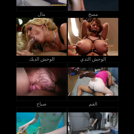
مسخ
مال
الوحش الثدي
الوحش الديك
الفم
صباح