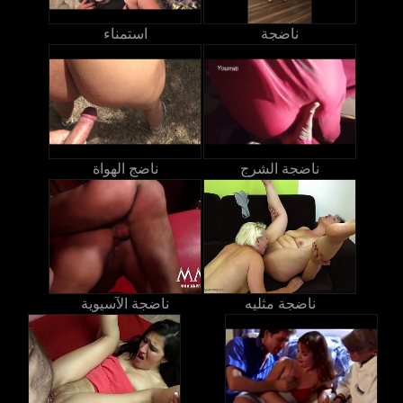
ناضجة
استمناء
ناضجة الشرج
ناضج الهواة
ناضجة مثليه
ناضجة الآسيوية