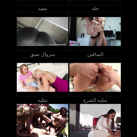
جلد
مقيد
الساقين
سروال ضيق
مثليه الشرج
مثليه