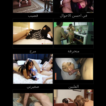
في احسن الاحوال
قضيب
منحرفة
مرح
الفلبين
صغيرتي