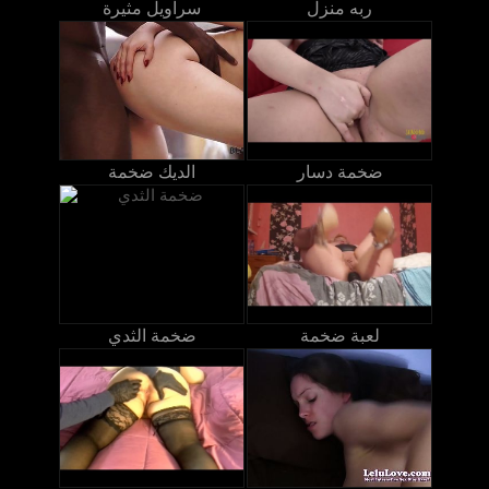
ربه منزل
سراويل مثيرة
ضخمة دسار
الديك ضخمة
لعبة ضخمة
ضخمة الثدي