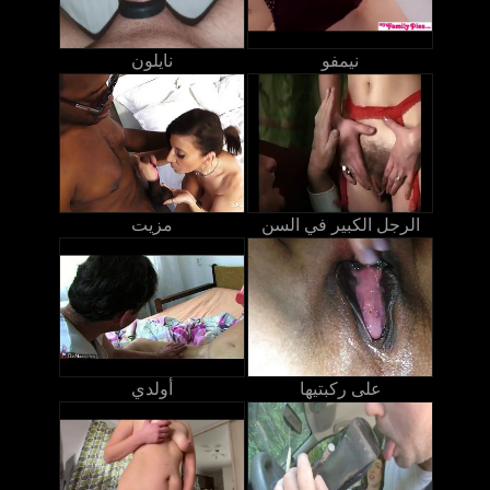
نيمفو
نايلون
الرجل الكبير في السن
مزيت
على ركبتيها
أولدي