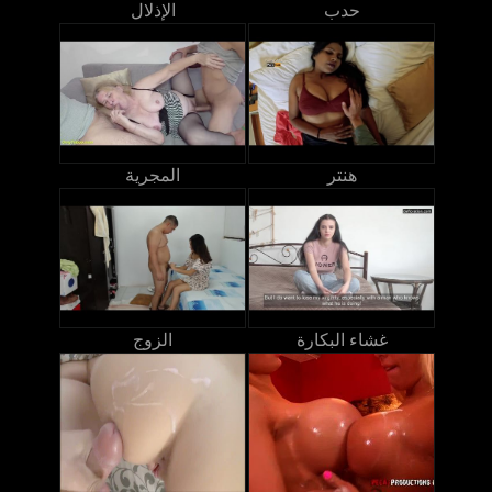
حدب
الإذلال
هنتر
المجرية
غشاء البكارة
الزوج