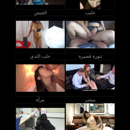
حليب
الجيش
تنورة قصيرة
حلب الثدي
مبشر
مرآة