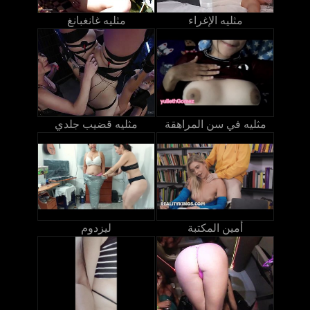
مثليه الإغراء
مثليه غانغبانغ
مثليه في سن المراهقة
مثليه قضيب جلدي
أمين المكتبة
ليزدوم