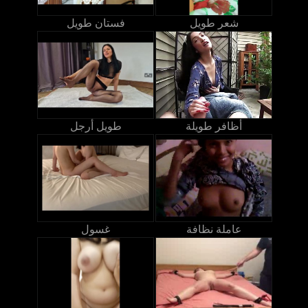
شعر طويل
فستان طويل
أظافر طويلة
طويل أرجل
عاملة نظافة
غسول