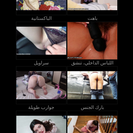
باهت
الباكستانية
اللباس الداخلي، تنشق
سراويل
بارك الجنس
جوارب طويلة