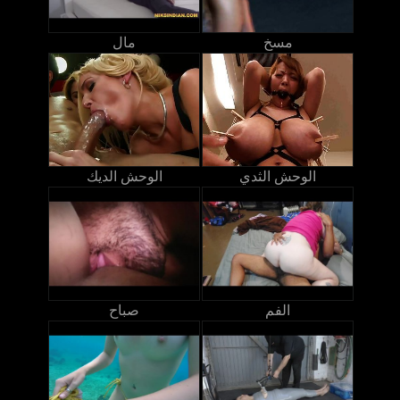
مسخ
مال
الوحش الثدي
الوحش الديك
الفم
صباح