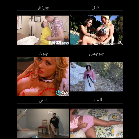
جيز
يهودي
جوجس
جوك
الغابة
غض