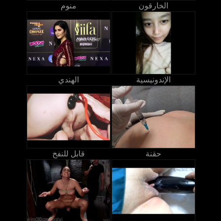
الخارقون
منوم
الإندونيسية
الهندي
حقنة
قابل للنفخ