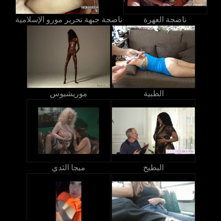
ناضجة العهرة
ناضجة جبهة تحرير مورو الإسلامية
الطبية
موريشيوس
البطيخ
ميجا الثدي