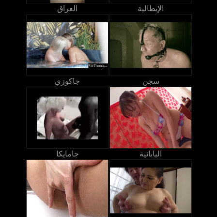
الإيطالية
العراق
سجن
جاكوزي
اليابانية
جامايكا