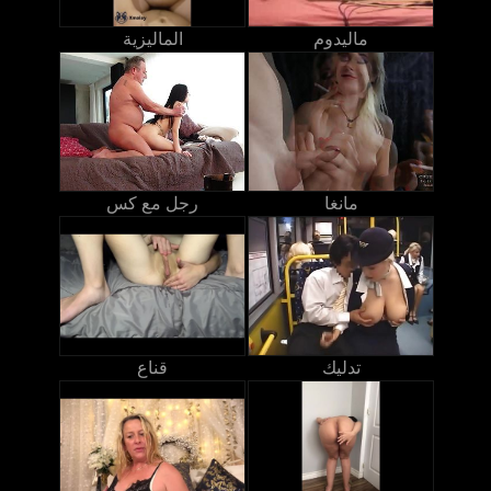
ماليدوم
الماليزية
مانغا
رجل مع كس
تدليك
قناع