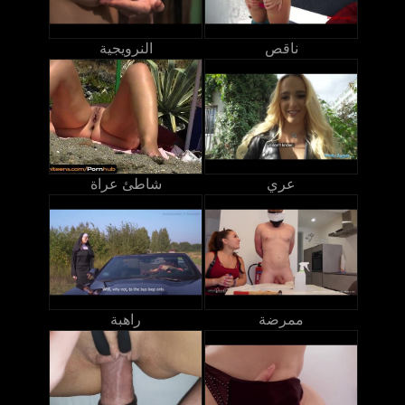
ناقص
النرويجية
عري
شاطئ عراة
ممرضة
راهبة