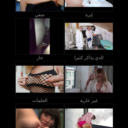
إبرة
شقي
الذي يذاكر كثيرا
جار
غير عارية
الحلمات