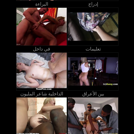
إدراج
البراءة
تعليمات
في داخل
بين الأعراق
الداخلية شاعر المليون