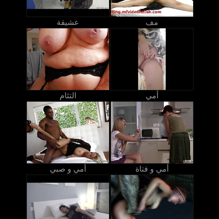
مف
عشيقة
أمي
التئام
أمي و فتاة
أمي و صبي