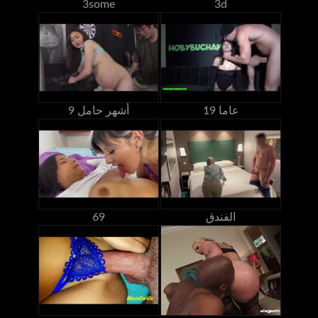
3some
3d
19 عاما
9 أشهر حامل
الفندق
69