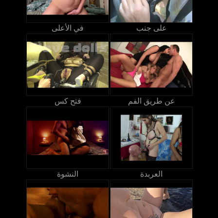
على جنب
في الأعلى
عن طريق الفم
فتح كس
العربدة
النشوة