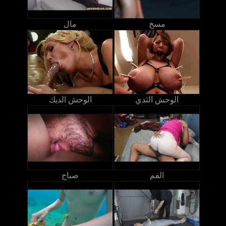
مسخ
مال
الوحش الثدي
الوحش الديك
الفم
صباح