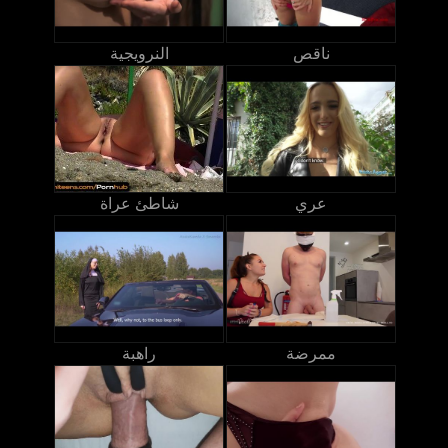
ناقص
النرويجية
عري
شاطئ عراة
ممرضة
راهبة