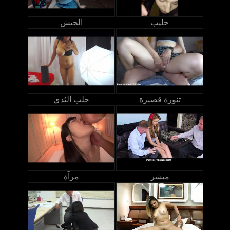
حليب
الجيش
تنورة قصيرة
حلب الثدي
مبشر
مرآة