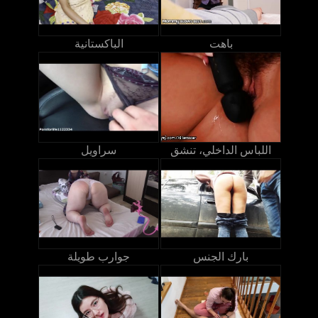
باهت
الباكستانية
اللباس الداخلي، تنشق
سراويل
بارك الجنس
جوارب طويلة