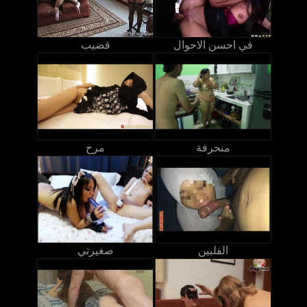
في احسن الاحوال
قضيب
منحرفة
مرح
الفلبين
صغيرتي