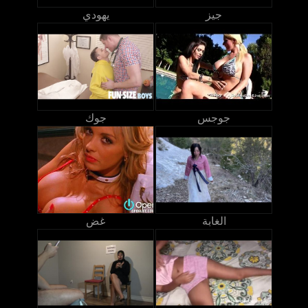
جيز
يهودي
جوجس
جوك
الغابة
غض