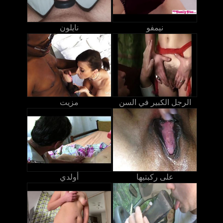
نيمفو
نايلون
الرجل الكبير في السن
مزيت
على ركبتيها
أولدي