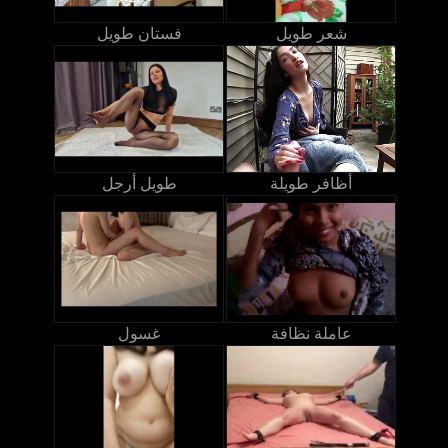
شعر طويل
فستان طويل
أظافر طويلة
طويل أرجل
عاملة نظافة
غسول