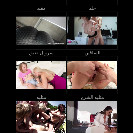
جلد
مقيد
الساقين
سروال ضيق
مثليه الشرج
مثليه