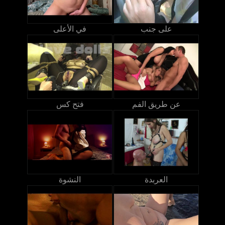
على جنب
في الأعلى
عن طريق الفم
فتح كس
العربدة
النشوة