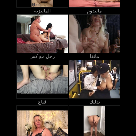
ماليدوم
الماليزية
مانغا
رجل مع كس
تدليك
قناع