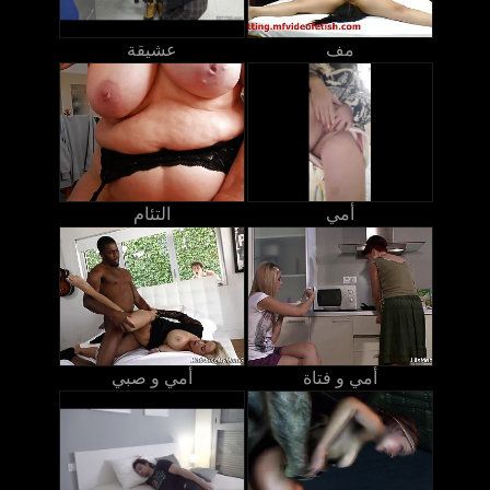
مف
عشيقة
أمي
التئام
أمي و فتاة
أمي و صبي