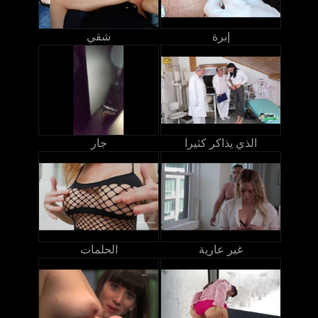
إبرة
شقي
الذي يذاكر كثيرا
جار
غير عارية
الحلمات