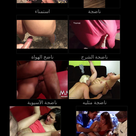
ناضجة
استمناء
ناضجة الشرج
ناضج الهواة
ناضجة مثليه
ناضجة الآسيوية