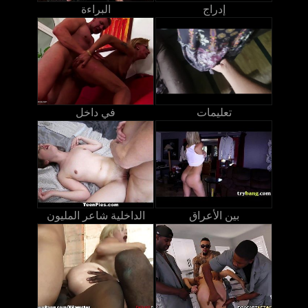
إدراج
البراءة
تعليمات
في داخل
بين الأعراق
الداخلية شاعر المليون