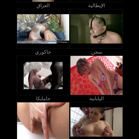
الإيطالية
العراق
سجن
جاكوزي
اليابانية
جامايكا