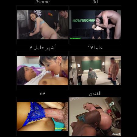
3some
3d
19 عاما
9 أشهر حامل
الفندق
69