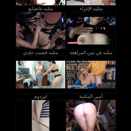
مثليه الإغراء
مثليه غانغبانغ
مثليه في سن المراهقة
مثليه قضيب جلدي
أمين المكتبة
ليزدوم