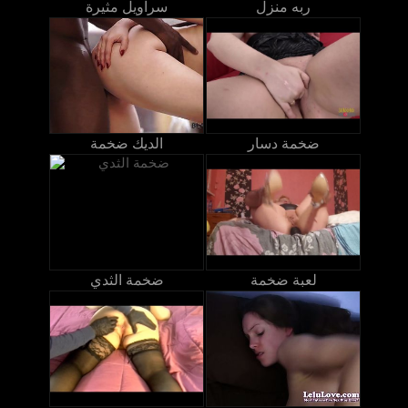
ربه منزل
سراويل مثيرة
ضخمة دسار
الديك ضخمة
لعبة ضخمة
ضخمة الثدي