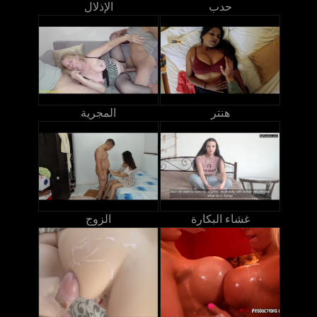
حدب
الإذلال
هنتر
المجرية
غشاء البكارة
الزوج