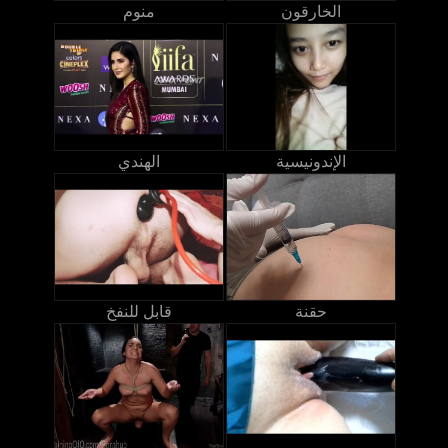
الخارقون
منوم
الإندونيسية
الهندي
حقنة
قابل للنفخ