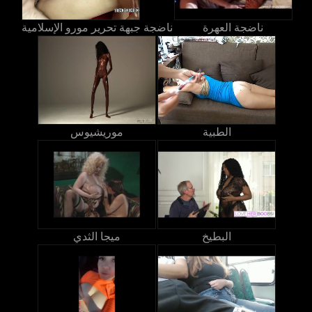
ناضجة العهرة
ناضجة جبهة تحرير مورو الإسلامية
الطبية
موريشيوس
البطيخ
ميجا الثدي