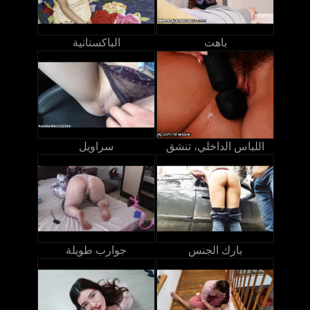
باهت
الباكستانية
اللباس الداخلي، تنشق
سراويل
بارك الجنس
جوارب طويلة