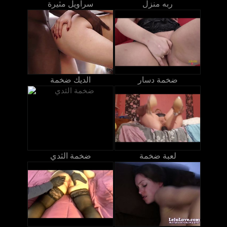
ربه منزل
سراويل مثيرة
ضخمة دسار
الديك ضخمة
لعبة ضخمة
ضخمة الثدي