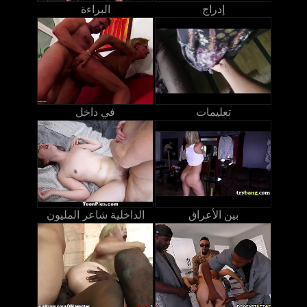
إدراج
البراءة
تعليمات
في داخل
بين الأعراق
الداخلية شاعر المليون