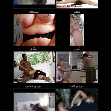
مف
عشيقة
أمي
التئام
أمي و فتاة
أمي و صبي