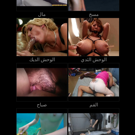
مسخ
مال
الوحش الثدي
الوحش الديك
الفم
صباح