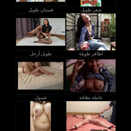
شعر طويل
فستان طويل
أظافر طويلة
طويل أرجل
عاملة نظافة
غسول