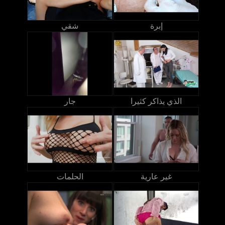
إبرة
شقي
الذي يذاكر كثيرا
جار
غير عارية
الحلمات