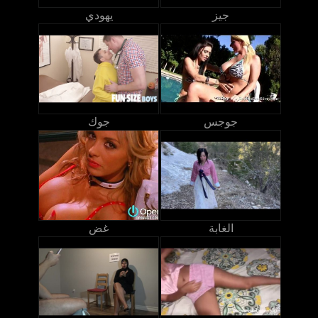
جيز
يهودي
جوجس
جوك
الغابة
غض