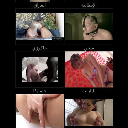
الإيطالية
العراق
سجن
جاكوزي
اليابانية
جامايكا