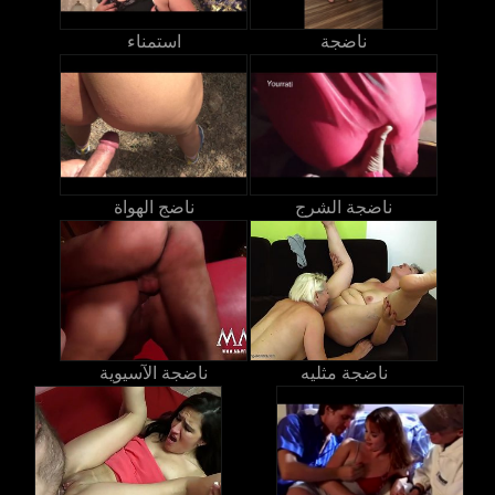
ناضجة
استمناء
ناضجة الشرج
ناضج الهواة
ناضجة مثليه
ناضجة الآسيوية