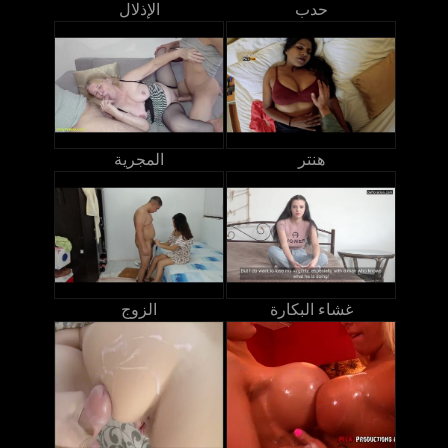
حدب
الإذلال
هنتر
المجرية
غشاء البكارة
الزوج