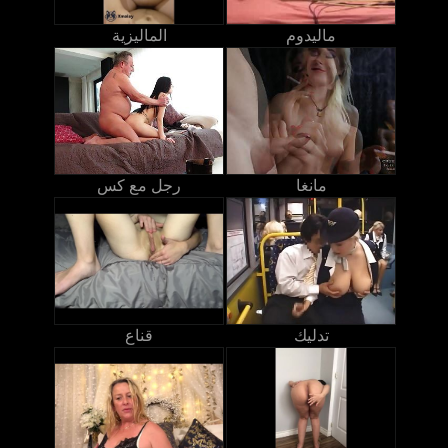
ماليدوم
الماليزية
مانغا
رجل مع كس
تدليك
قناع