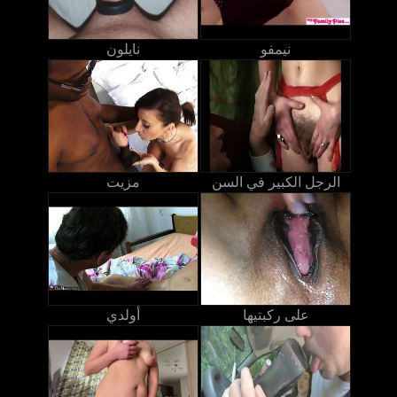
نيمفو
نايلون
الرجل الكبير في السن
مزيت
على ركبتيها
أولدي