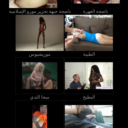
ناضجة العهرة
ناضجة جبهة تحرير مورو الإسلامية
الطبية
موريشيوس
البطيخ
ميجا الثدي