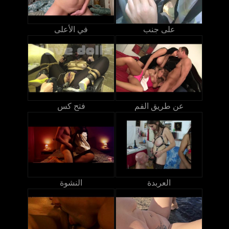
على جنب
في الأعلى
عن طريق الفم
فتح كس
العربدة
النشوة