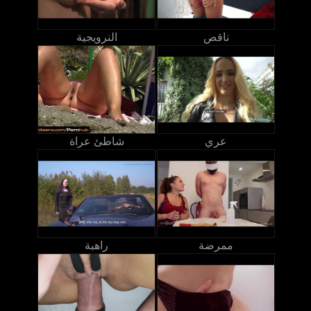
ناقص
النرويجية
عري
شاطئ عراة
ممرضة
راهبة