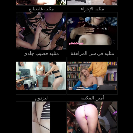
مثليه الإغراء
مثليه غانغبانغ
مثليه في سن المراهقة
مثليه قضيب جلدي
أمين المكتبة
ليزدوم