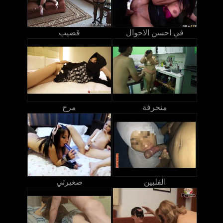
في احسن الاحوال
قضيب
منحرفة
مرح
الفلبين
صغيرتي