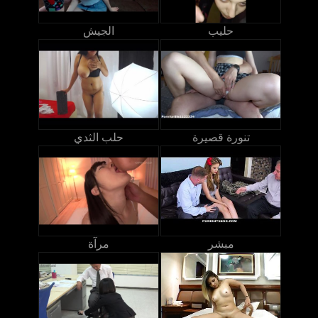
حليب
الجيش
تنورة قصيرة
حلب الثدي
مبشر
مرآة