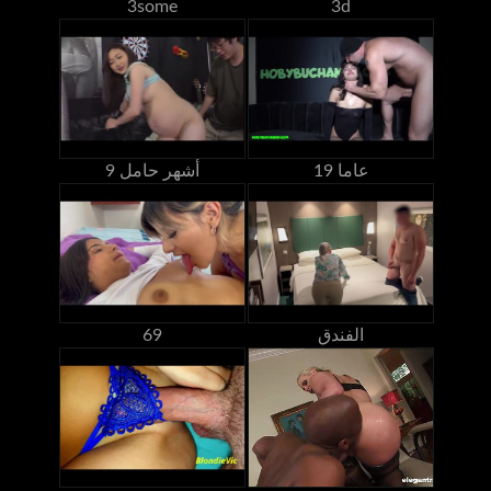
3some
3d
19 عاما
9 أشهر حامل
الفندق
69