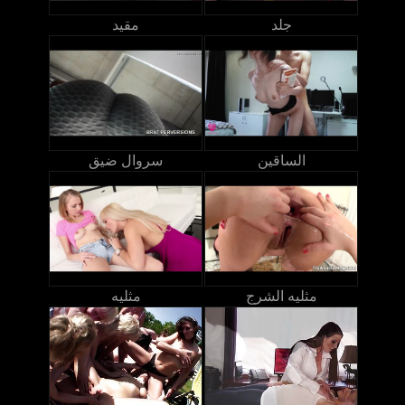
جلد
مقيد
الساقين
سروال ضيق
مثليه الشرج
مثليه