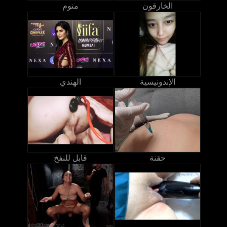
الخارقون
منوم
الإندونيسية
الهندي
حقنة
قابل للنفخ