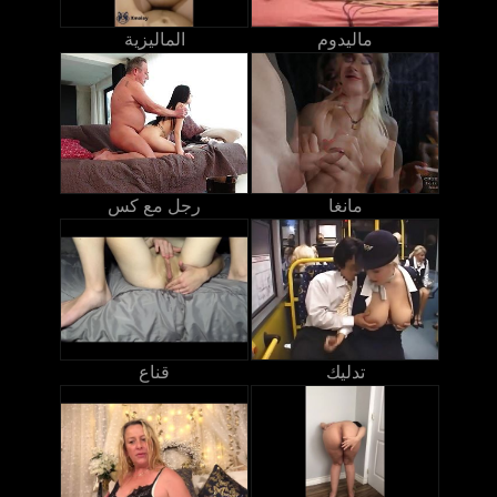
ماليدوم
الماليزية
مانغا
رجل مع كس
تدليك
قناع