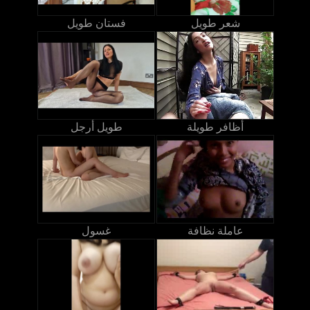
شعر طويل
فستان طويل
أظافر طويلة
طويل أرجل
عاملة نظافة
غسول