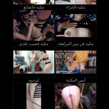
مثليه الإغراء
مثليه غانغبانغ
مثليه في سن المراهقة
مثليه قضيب جلدي
أمين المكتبة
ليزدوم