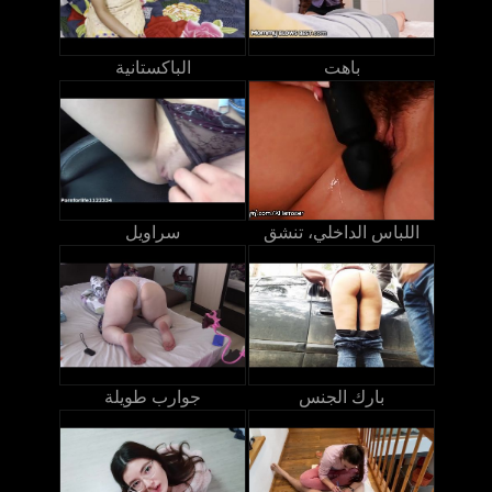
باهت
الباكستانية
اللباس الداخلي، تنشق
سراويل
بارك الجنس
جوارب طويلة