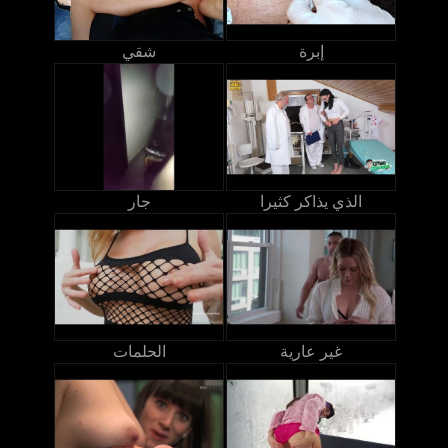
إبرة
شقي
الذي يذاكر كثيرا
جار
غير عارية
الحلمات