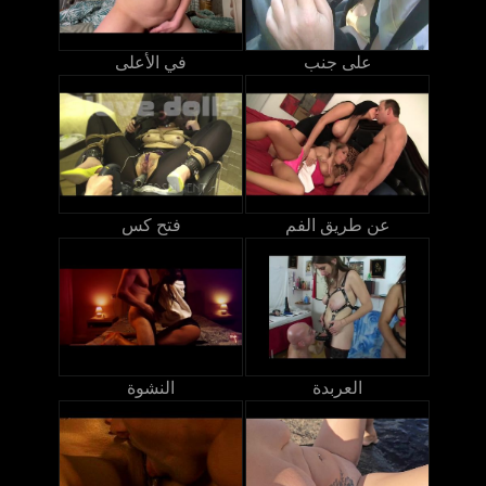
على جنب
في الأعلى
عن طريق الفم
فتح كس
العربدة
النشوة