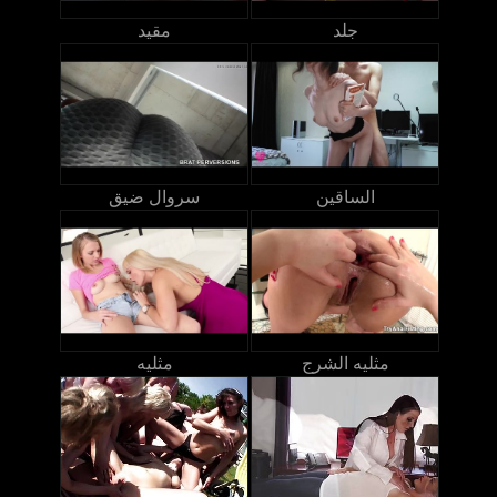
جلد
مقيد
الساقين
سروال ضيق
مثليه الشرج
مثليه