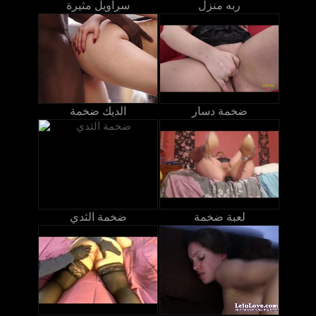
ربه منزل
سراويل مثيرة
ضخمة دسار
الديك ضخمة
لعبة ضخمة
ضخمة الثدي