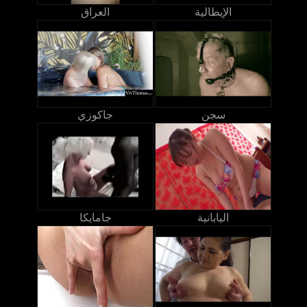
الإيطالية
العراق
سجن
جاكوزي
اليابانية
جامايكا