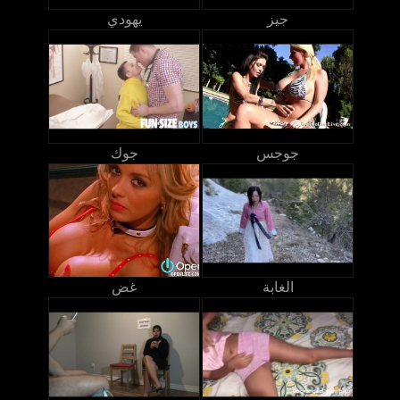
جيز
يهودي
جوجس
جوك
الغابة
غض