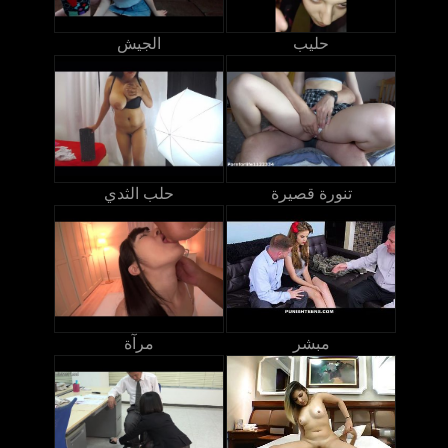
حليب
الجيش
تنورة قصيرة
حلب الثدي
مبشر
مرآة