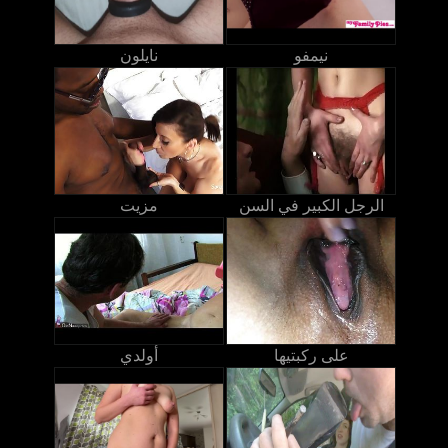
نيمفو
نايلون
الرجل الكبير في السن
مزيت
على ركبتيها
أولدي