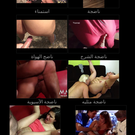
ناضجة
استمناء
ناضجة الشرج
ناضج الهواة
ناضجة مثليه
ناضجة الآسيوية