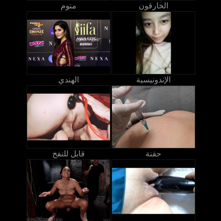
الخارقون
منوم
الإندونيسية
الهندي
حقنة
قابل للنفخ