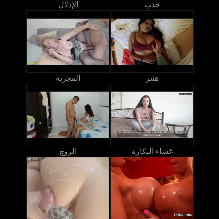
حدب
الإذلال
هنتر
المجرية
غشاء البكارة
الزوج