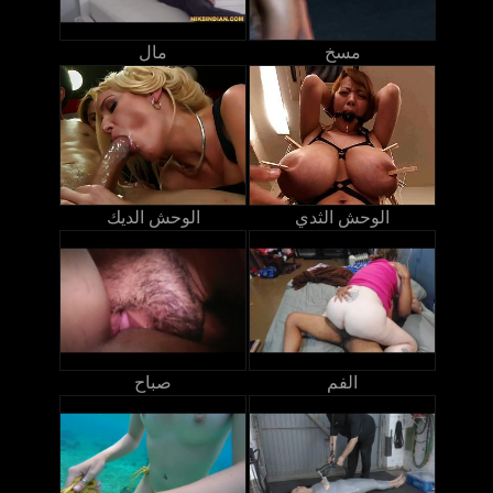
مسخ
مال
الوحش الثدي
الوحش الديك
الفم
صباح