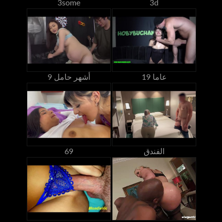
3some
3d
19 عاما
9 أشهر حامل
الفندق
69