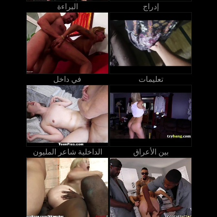
إدراج
البراءة
تعليمات
في داخل
بين الأعراق
الداخلية شاعر المليون