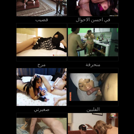
في احسن الاحوال
قضيب
منحرفة
مرح
الفلبين
صغيرتي