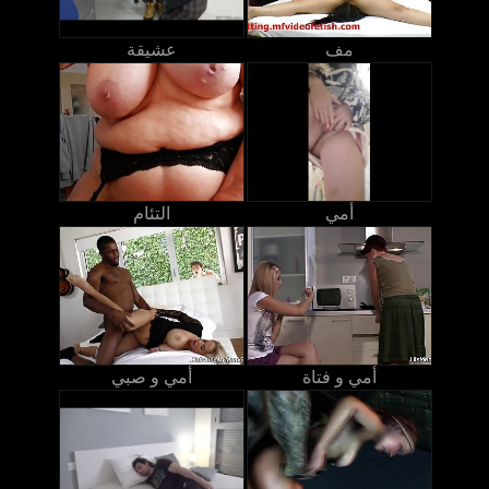
مف
عشيقة
أمي
التئام
أمي و فتاة
أمي و صبي