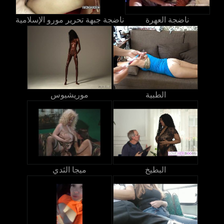
ناضجة العهرة
ناضجة جبهة تحرير مورو الإسلامية
الطبية
موريشيوس
البطيخ
ميجا الثدي