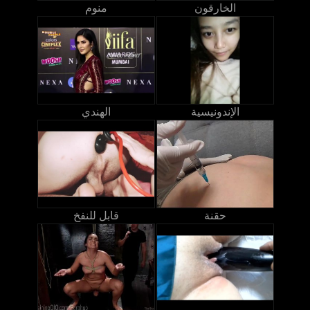
الخارقون
منوم
الإندونيسية
الهندي
حقنة
قابل للنفخ