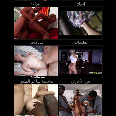
إدراج
البراءة
تعليمات
في داخل
بين الأعراق
الداخلية شاعر المليون