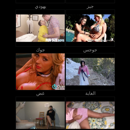
جيز
يهودي
جوجس
جوك
الغابة
غض