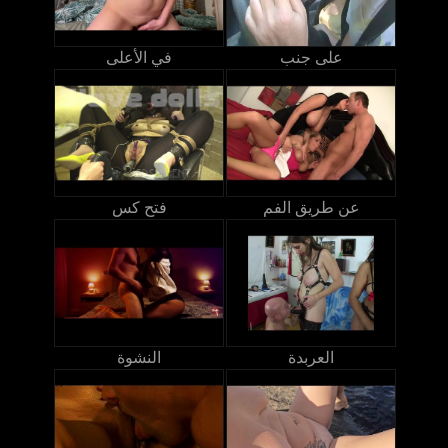
على جنب
في الأعلى
عن طريق الفم
فتح كس
العربدة
النشوة