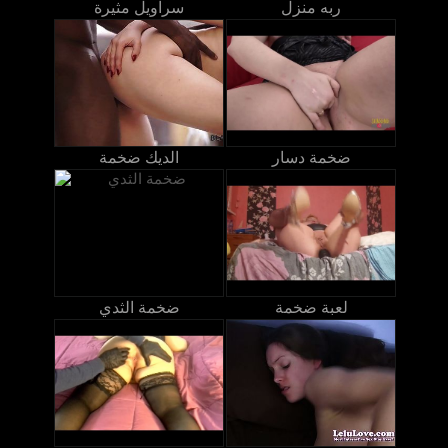
ربه منزل
سراويل مثيرة
ضخمة دسار
الديك ضخمة
لعبة ضخمة
ضخمة الثدي