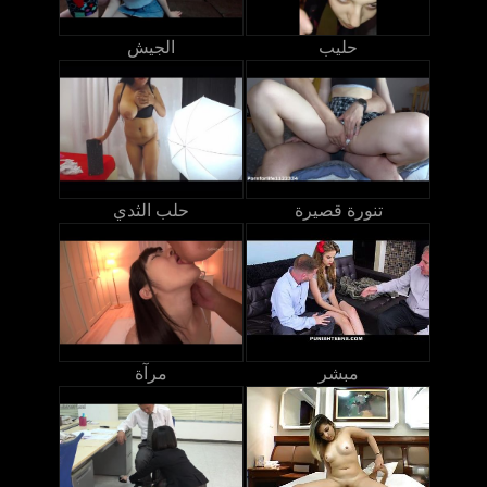
حليب
الجيش
تنورة قصيرة
حلب الثدي
مبشر
مرآة