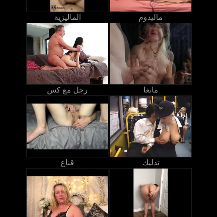
ماليدوم
الماليزية
مانغا
رجل مع كس
تدليك
قناع