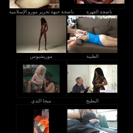
ناضجة العهرة
ناضجة جبهة تحرير مورو الإسلامية
الطبية
موريشيوس
البطيخ
ميجا الثدي