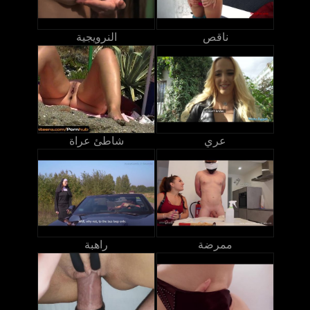
ناقص
النرويجية
عري
شاطئ عراة
ممرضة
راهبة