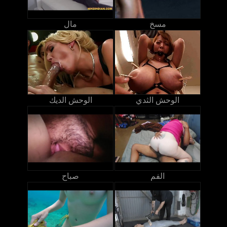
مسخ
مال
الوحش الثدي
الوحش الديك
الفم
صباح