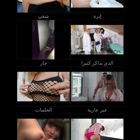
إبرة
شقي
الذي يذاكر كثيرا
جار
غير عارية
الحلمات