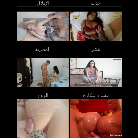
حدب
الإذلال
هنتر
المجرية
غشاء البكارة
الزوج