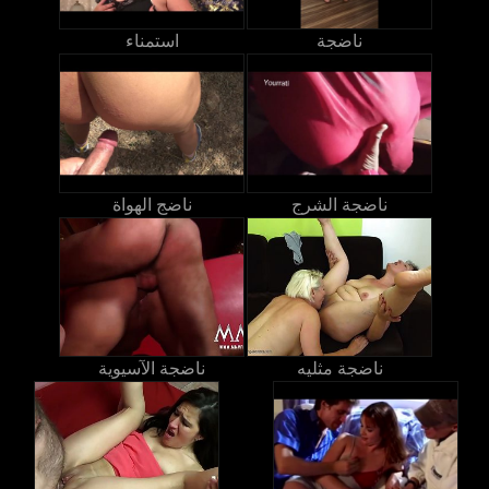
ناضجة
استمناء
ناضجة الشرج
ناضج الهواة
ناضجة مثليه
ناضجة الآسيوية