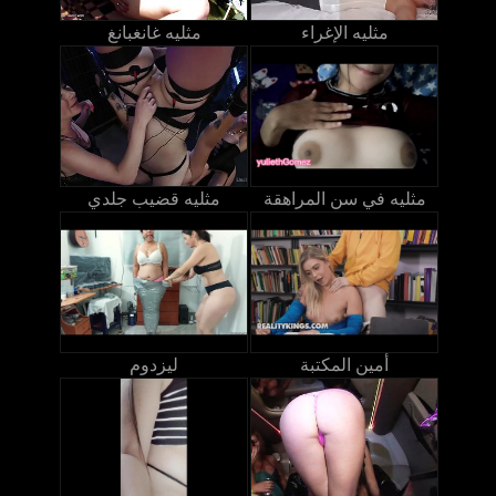
مثليه الإغراء
مثليه غانغبانغ
مثليه في سن المراهقة
مثليه قضيب جلدي
أمين المكتبة
ليزدوم