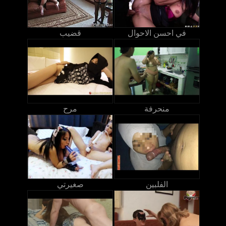
في احسن الاحوال
قضيب
منحرفة
مرح
الفلبين
صغيرتي