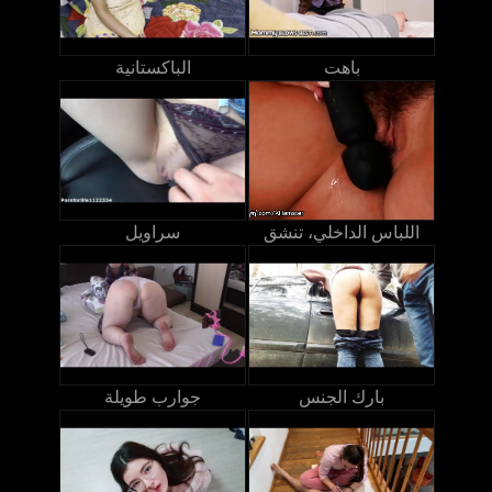
باهت
الباكستانية
اللباس الداخلي، تنشق
سراويل
بارك الجنس
جوارب طويلة