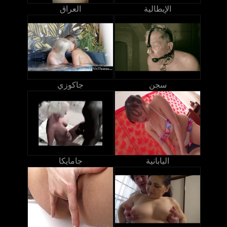
الإيطالية
العراق
سجن
جاكوزي
اليابانية
جامايكا