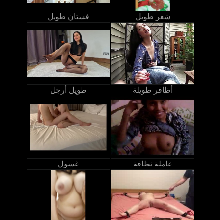
شعر طويل
فستان طويل
أظافر طويلة
طويل أرجل
عاملة نظافة
غسول