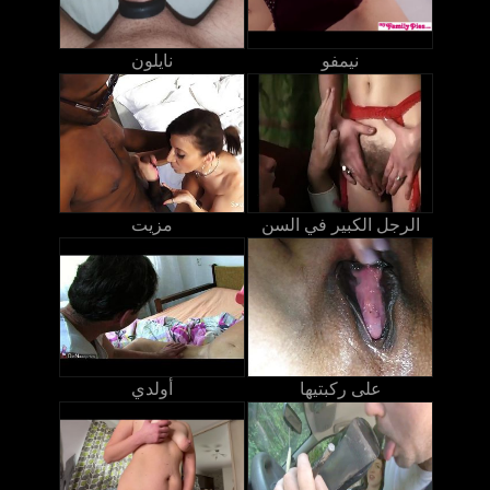
نيمفو
نايلون
الرجل الكبير في السن
مزيت
على ركبتيها
أولدي