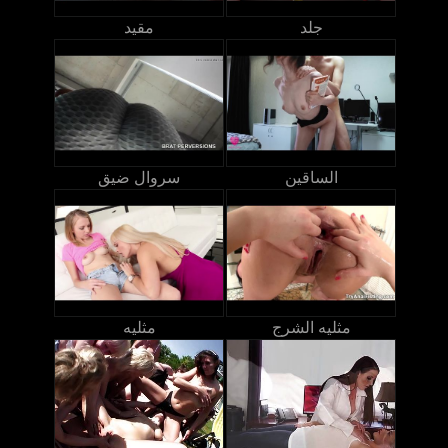
جلد
مقيد
الساقين
سروال ضيق
مثليه الشرج
مثليه