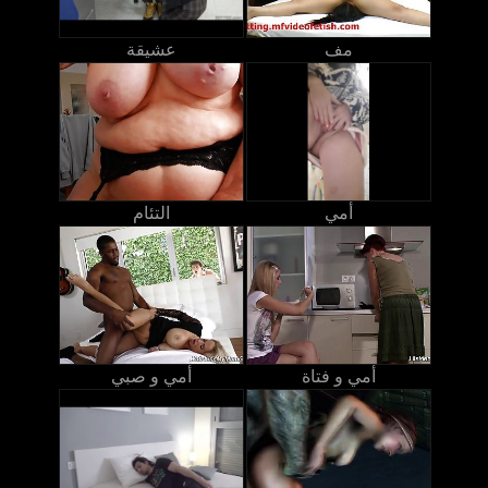
مف
عشيقة
أمي
التئام
أمي و فتاة
أمي و صبي