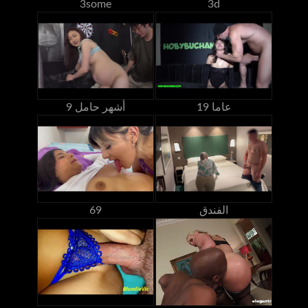
3some
3d
19 عاما
9 أشهر حامل
الفندق
69