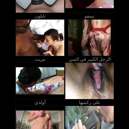
نيمفو
نايلون
الرجل الكبير في السن
مزيت
على ركبتيها
أولدي