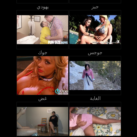
جيز
يهودي
جوجس
جوك
الغابة
غض