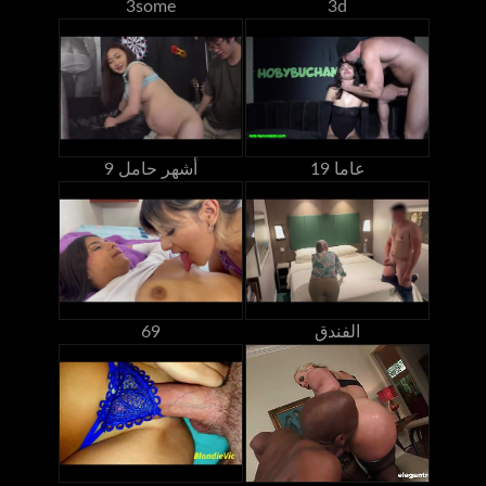
3some
3d
19 عاما
9 أشهر حامل
الفندق
69