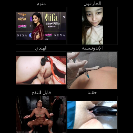
الخارقون
منوم
الإندونيسية
الهندي
حقنة
قابل للنفخ