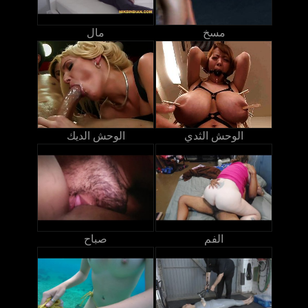
مسخ
مال
الوحش الثدي
الوحش الديك
الفم
صباح