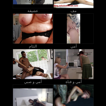
مف
عشيقة
أمي
التئام
أمي و فتاة
أمي و صبي