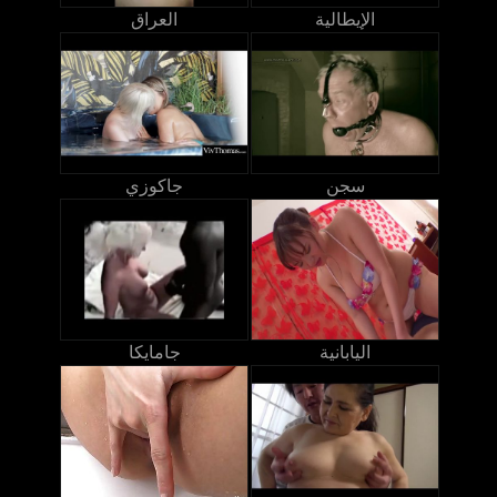
الإيطالية
العراق
سجن
جاكوزي
اليابانية
جامايكا