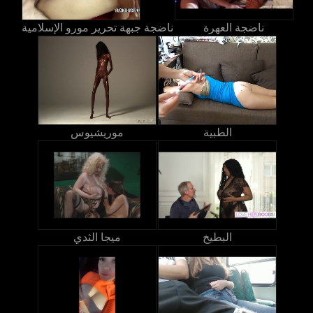
ناضجة العهرة
ناضجة جبهة تحرير مورو الإسلامية
الطبية
موريشيوس
البطيخ
ميجا الثدي