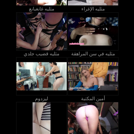
مثليه الإغراء
مثليه غانغبانغ
مثليه في سن المراهقة
مثليه قضيب جلدي
أمين المكتبة
ليزدوم