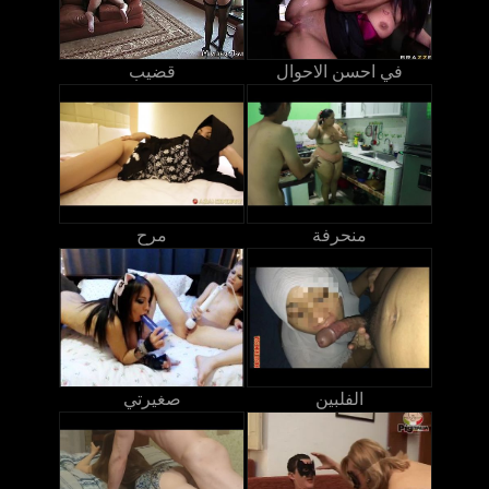
في احسن الاحوال
قضيب
منحرفة
مرح
الفلبين
صغيرتي