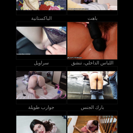
باهت
الباكستانية
اللباس الداخلي، تنشق
سراويل
بارك الجنس
جوارب طويلة