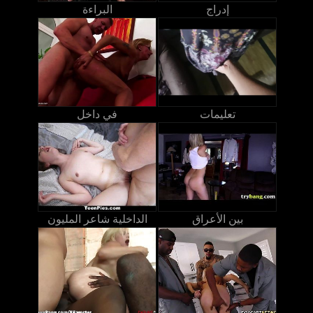
إدراج
البراءة
تعليمات
في داخل
بين الأعراق
الداخلية شاعر المليون