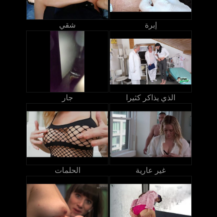
إبرة
شقي
الذي يذاكر كثيرا
جار
غير عارية
الحلمات