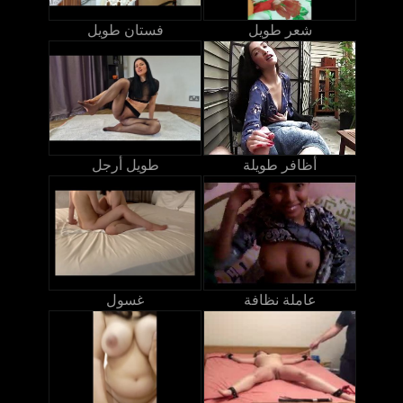
شعر طويل
فستان طويل
أظافر طويلة
طويل أرجل
عاملة نظافة
غسول