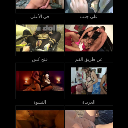
على جنب
في الأعلى
عن طريق الفم
فتح كس
العربدة
النشوة