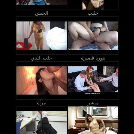
حليب
الجيش
تنورة قصيرة
حلب الثدي
مبشر
مرآة