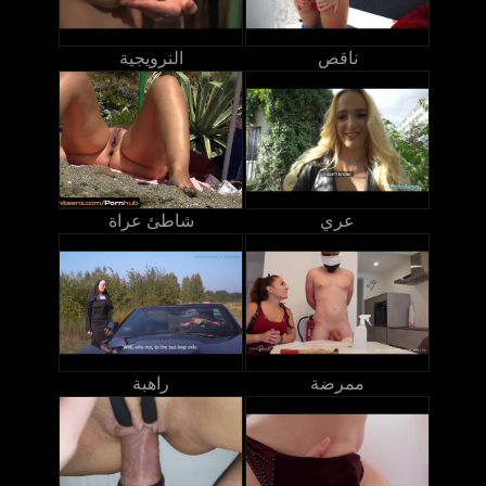
ناقص
النرويجية
عري
شاطئ عراة
ممرضة
راهبة