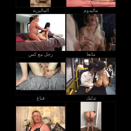
ماليدوم
الماليزية
مانغا
رجل مع كس
تدليك
قناع