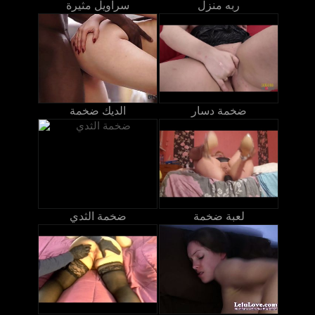
ربه منزل
سراويل مثيرة
ضخمة دسار
الديك ضخمة
لعبة ضخمة
ضخمة الثدي