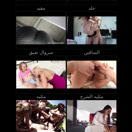
جلد
مقيد
الساقين
سروال ضيق
مثليه الشرج
مثليه