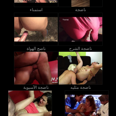
ناضجة
استمناء
ناضجة الشرج
ناضج الهواة
ناضجة مثليه
ناضجة الآسيوية