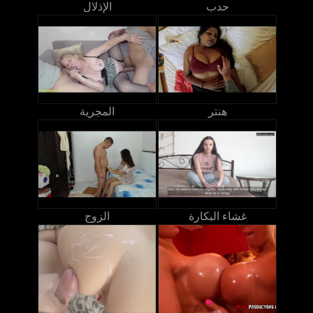
حدب
الإذلال
هنتر
المجرية
غشاء البكارة
الزوج