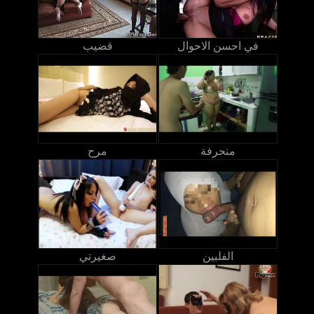
في احسن الاحوال
قضيب
منحرفة
مرح
الفلبين
صغيرتي