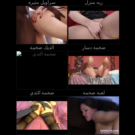
ربه منزل
سراويل مثيرة
ضخمة دسار
الديك ضخمة
لعبة ضخمة
ضخمة الثدي