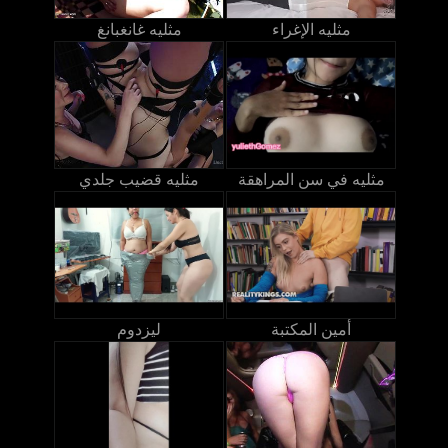
مثليه الإغراء
مثليه غانغبانغ
مثليه في سن المراهقة
مثليه قضيب جلدي
أمين المكتبة
ليزدوم