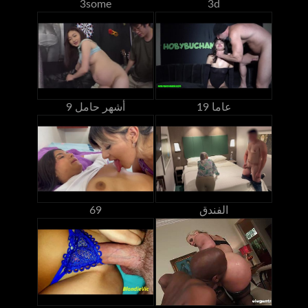
3some
3d
19 عاما
9 أشهر حامل
الفندق
69