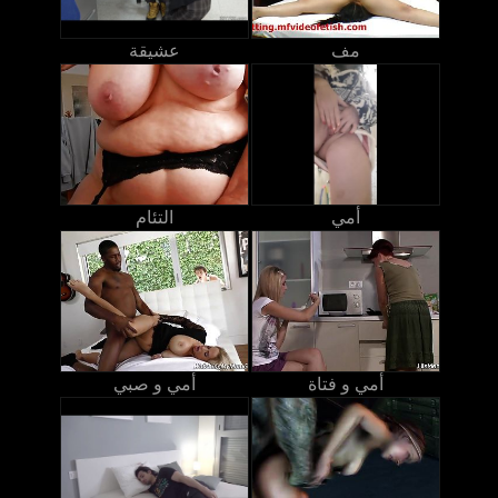
مف
عشيقة
أمي
التئام
أمي و فتاة
أمي و صبي