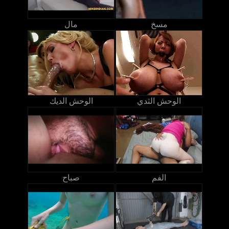
مسخ
مال
الوحش الثدي
الوحش الديك
الفم
صباح