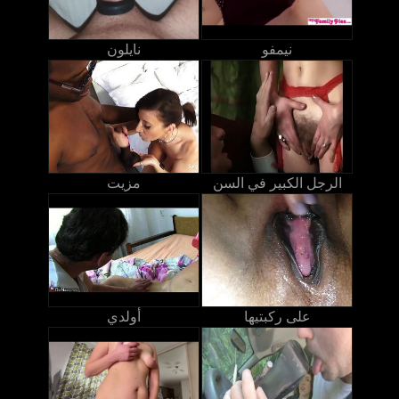
نيمفو
نايلون
الرجل الكبير في السن
مزيت
على ركبتيها
أولدي