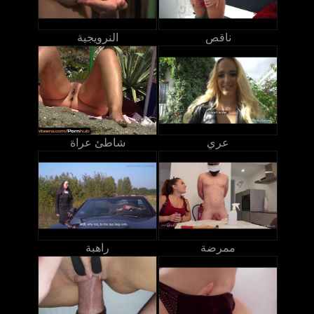
ناقص
النرويجية
عري
شاطئ عراة
ممرضة
راهبة