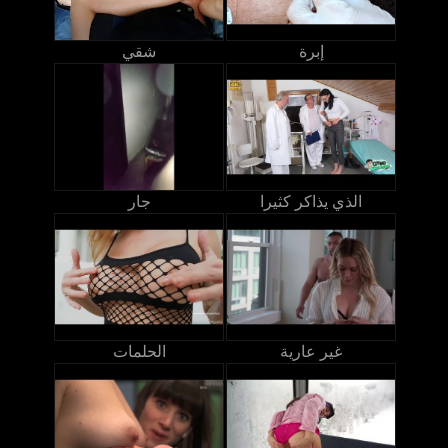
إبرة
شقي
الذي يذاكر كثيرا
جار
غير عارية
الحلمات