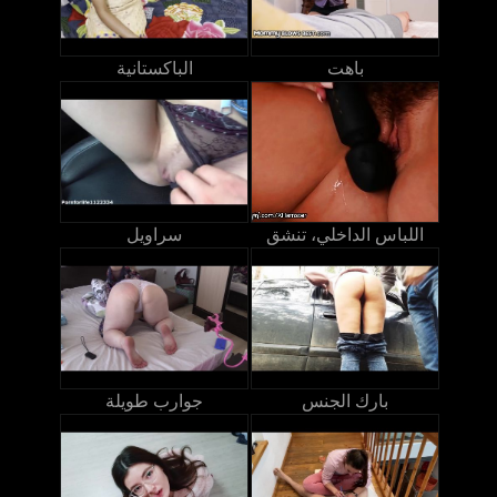
باهت
الباكستانية
اللباس الداخلي، تنشق
سراويل
بارك الجنس
جوارب طويلة