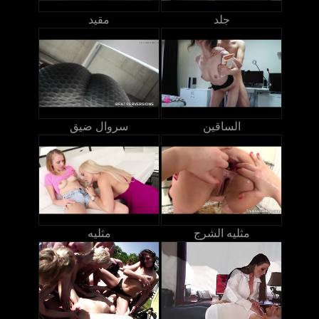
جلد
مقيد
الساقين
سروال ضيق
مثليه الشرج
مثليه