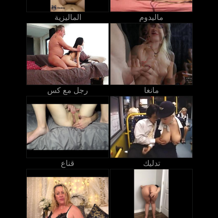
ماليدوم
الماليزية
مانغا
رجل مع كس
تدليك
قناع