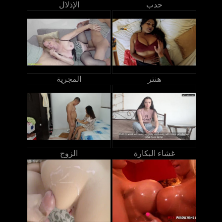
حدب
الإذلال
هنتر
المجرية
غشاء البكارة
الزوج