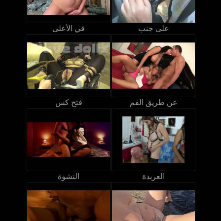
على جنب
في الأعلى
عن طريق الفم
فتح كس
العربدة
النشوة