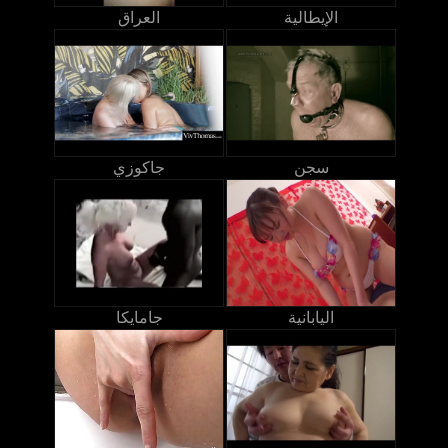
الإيطالية
العراق
سجن
جاكوزي
اليابانية
جامايكا