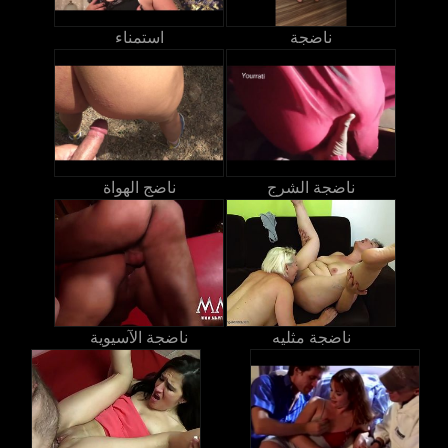
ناضجة
استمناء
ناضجة الشرج
ناضج الهواة
ناضجة مثليه
ناضجة الآسيوية