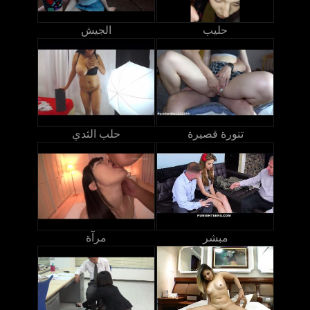
حليب
الجيش
تنورة قصيرة
حلب الثدي
مبشر
مرآة