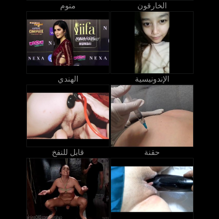
الخارقون
منوم
الإندونيسية
الهندي
حقنة
قابل للنفخ