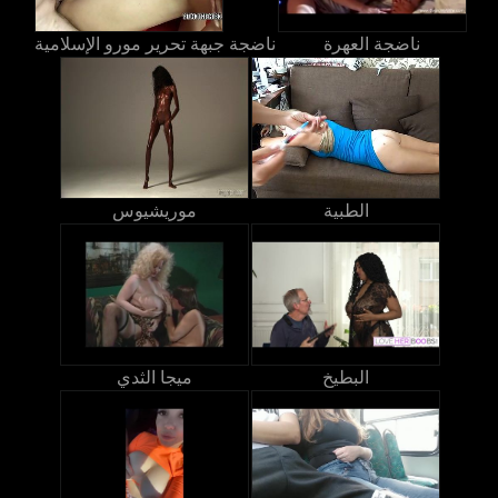
ناضجة العهرة
ناضجة جبهة تحرير مورو الإسلامية
الطبية
موريشيوس
البطيخ
ميجا الثدي