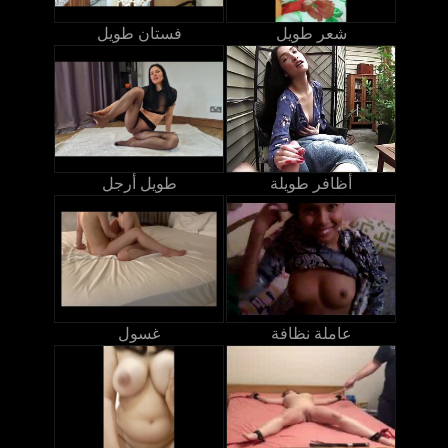
شعر طويل
فستان طويل
أظافر طويلة
طويل أرجل
عاملة نظافة
غسول