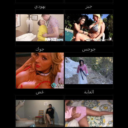
جيز
يهودي
جوجس
جوك
الغابة
غض