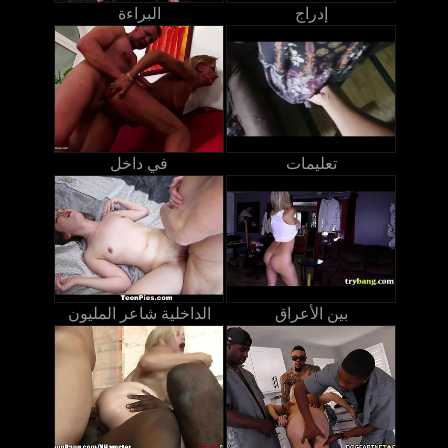
إدراج
البراءة
تعليمات
في داخل
بين الأعراق
الداخلية شاعر المليون