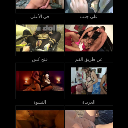
على جنب
في الأعلى
عن طريق الفم
فتح كس
العربدة
النشوة