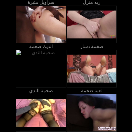
ربه منزل
سراويل مثيرة
ضخمة دسار
الديك ضخمة
لعبة ضخمة
ضخمة الثدي