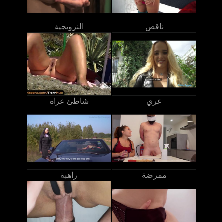
ناقص
النرويجية
عري
شاطئ عراة
ممرضة
راهبة