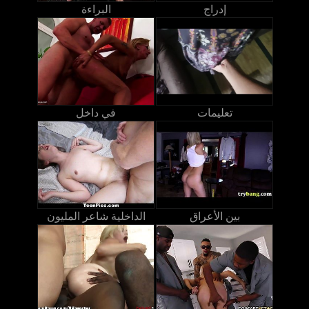
إدراج
البراءة
تعليمات
في داخل
بين الأعراق
الداخلية شاعر المليون