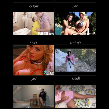
جيز
يهودي
جوجس
جوك
الغابة
غض