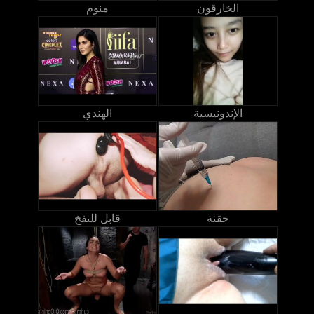
الخارقون
منوم
الإندونيسية
الهندي
حقنة
قابل للنفخ