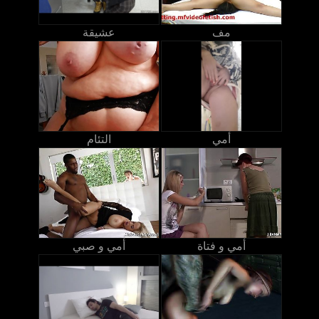
مف
عشيقة
أمي
التئام
أمي و فتاة
أمي و صبي