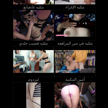
مثليه الإغراء
مثليه غانغبانغ
مثليه في سن المراهقة
مثليه قضيب جلدي
أمين المكتبة
ليزدوم