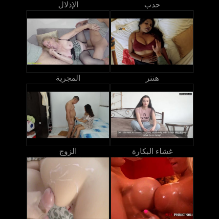
حدب
الإذلال
هنتر
المجرية
غشاء البكارة
الزوج