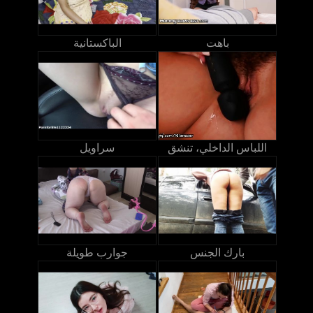
باهت
الباكستانية
اللباس الداخلي، تنشق
سراويل
بارك الجنس
جوارب طويلة