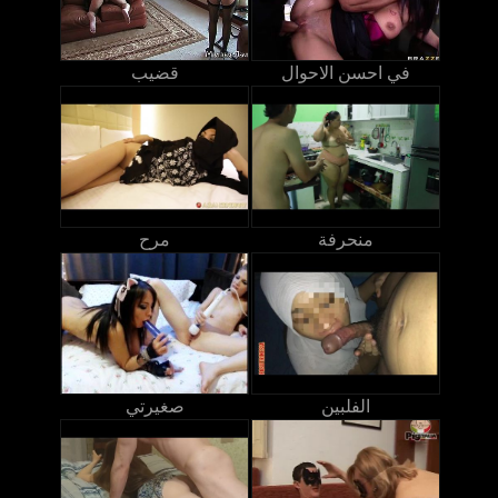
في احسن الاحوال
قضيب
منحرفة
مرح
الفلبين
صغيرتي