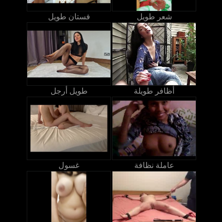
شعر طويل
فستان طويل
أظافر طويلة
طويل أرجل
عاملة نظافة
غسول