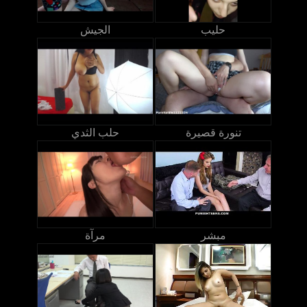
حليب
الجيش
تنورة قصيرة
حلب الثدي
مبشر
مرآة