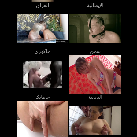
الإيطالية
العراق
سجن
جاكوزي
اليابانية
جامايكا