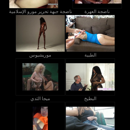
ناضجة العهرة
ناضجة جبهة تحرير مورو الإسلامية
الطبية
موريشيوس
البطيخ
ميجا الثدي