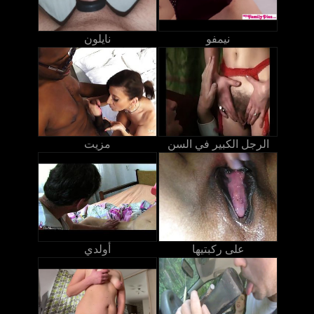
نيمفو
نايلون
الرجل الكبير في السن
مزيت
على ركبتيها
أولدي