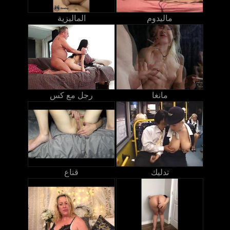
ماليدوم
الماليزية
مانغا
رجل مع كس
تدليك
قناع