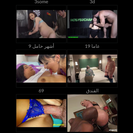
3some
3d
19 عاما
9 أشهر حامل
الفندق
69