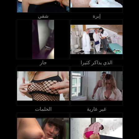
إبرة
شقي
الذي يذاكر كثيرا
جار
غير عارية
الحلمات