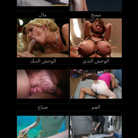
مسخ
مال
الوحش الثدي
الوحش الديك
الفم
صباح