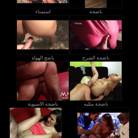
ناضجة
استمناء
ناضجة الشرج
ناضج الهواة
ناضجة مثليه
ناضجة الآسيوية