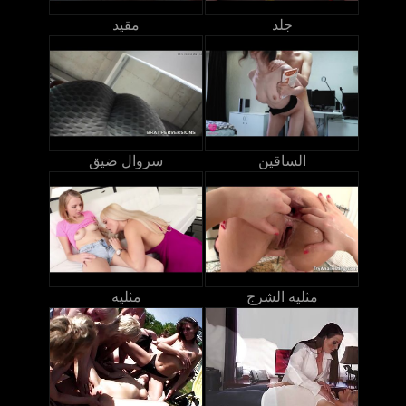
جلد
مقيد
الساقين
سروال ضيق
مثليه الشرج
مثليه