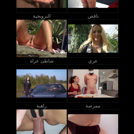
ناقص
النرويجية
عري
شاطئ عراة
ممرضة
راهبة