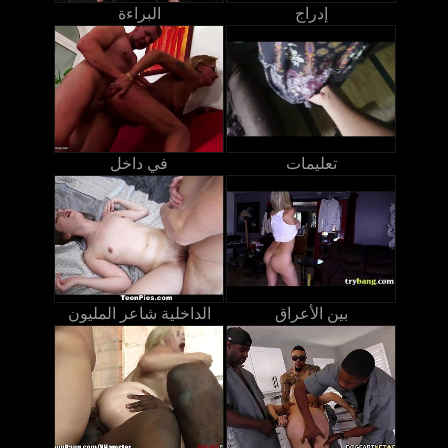
إدراج
البراءة
تعليمات
في داخل
بين الأعراق
الداخلية شاعر المليون