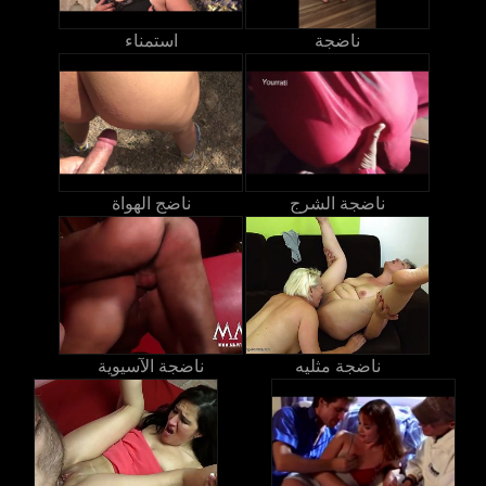
ناضجة
استمناء
ناضجة الشرج
ناضج الهواة
ناضجة مثليه
ناضجة الآسيوية