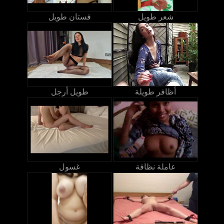
شعر طويل
فستان طويل
أظافر طويلة
طويل أرجل
عاملة نظافة
غسول