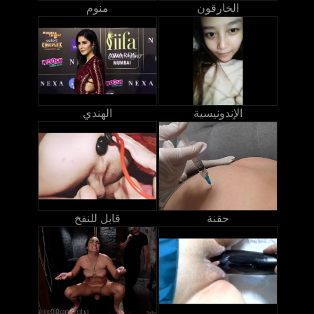
الخارقون
منوم
الإندونيسية
الهندي
حقنة
قابل للنفخ