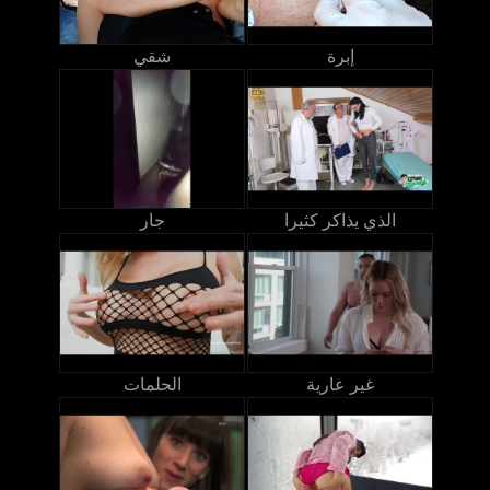
إبرة
شقي
الذي يذاكر كثيرا
جار
غير عارية
الحلمات