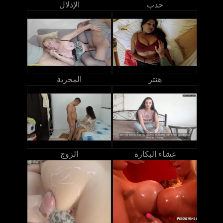
حدب
الإذلال
هنتر
المجرية
غشاء البكارة
الزوج