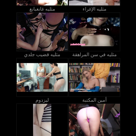
مثليه الإغراء
مثليه غانغبانغ
مثليه في سن المراهقة
مثليه قضيب جلدي
أمين المكتبة
ليزدوم