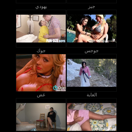
جيز
يهودي
جوجس
جوك
الغابة
غض