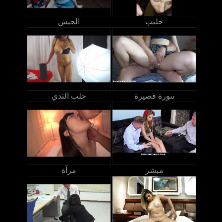
حليب
الجيش
تنورة قصيرة
حلب الثدي
مبشر
مرآة