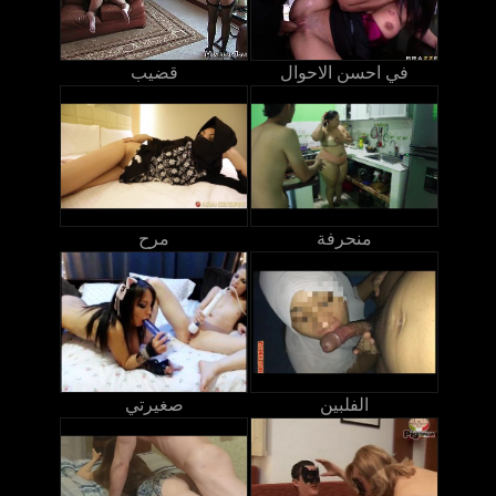
في احسن الاحوال
قضيب
منحرفة
مرح
الفلبين
صغيرتي