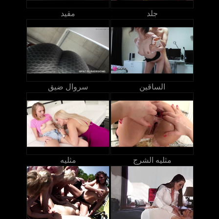
جلد
مقيد
الساقين
سروال ضيق
مثليه الشرج
مثليه