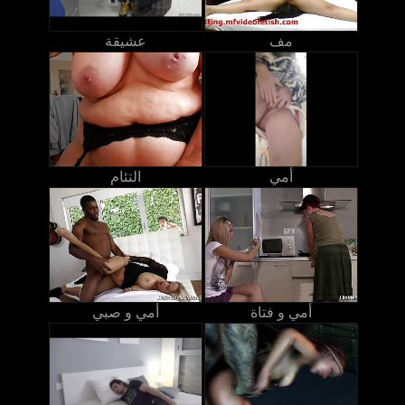
مف
عشيقة
أمي
التئام
أمي و فتاة
أمي و صبي