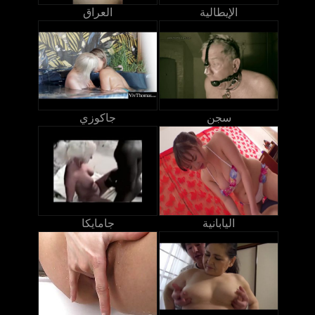
الإيطالية
العراق
سجن
جاكوزي
اليابانية
جامايكا