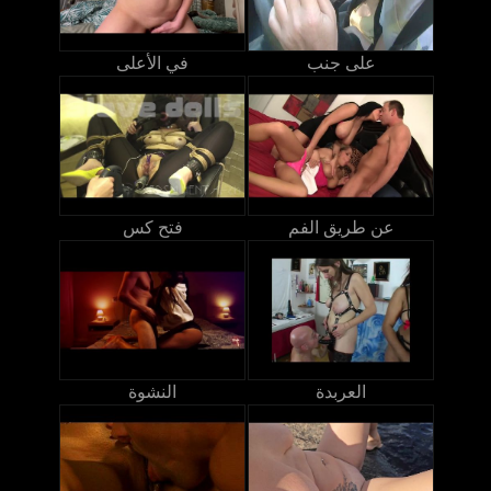
على جنب
في الأعلى
عن طريق الفم
فتح كس
العربدة
النشوة