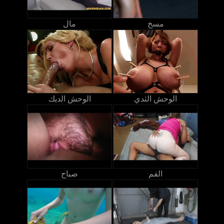
مسخ
مال
الوحش الثدي
الوحش الديك
الفم
صباح