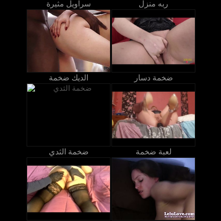
ربه منزل
سراويل مثيرة
ضخمة دسار
الديك ضخمة
لعبة ضخمة
ضخمة الثدي