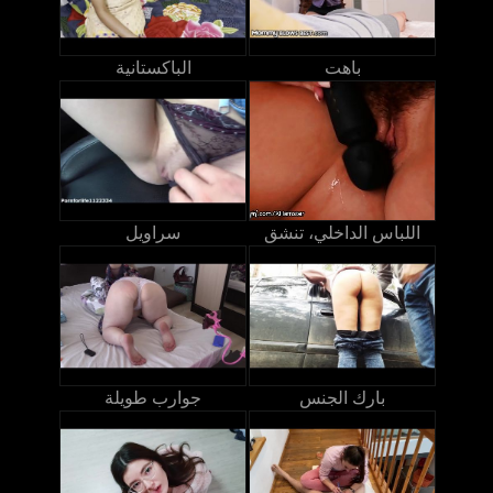
باهت
الباكستانية
اللباس الداخلي، تنشق
سراويل
بارك الجنس
جوارب طويلة