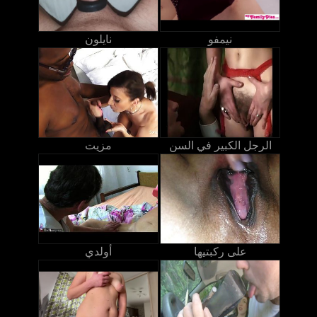
نيمفو
نايلون
الرجل الكبير في السن
مزيت
على ركبتيها
أولدي