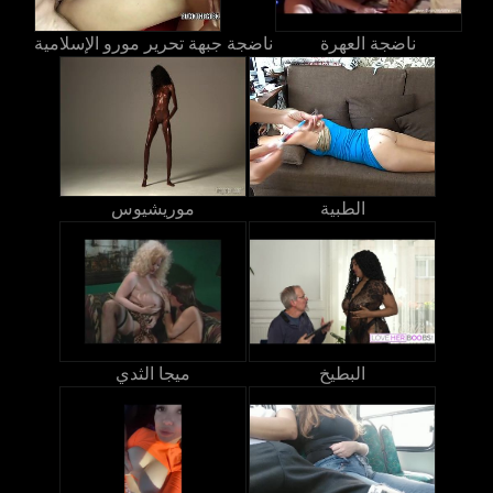
ناضجة العهرة
ناضجة جبهة تحرير مورو الإسلامية
الطبية
موريشيوس
البطيخ
ميجا الثدي