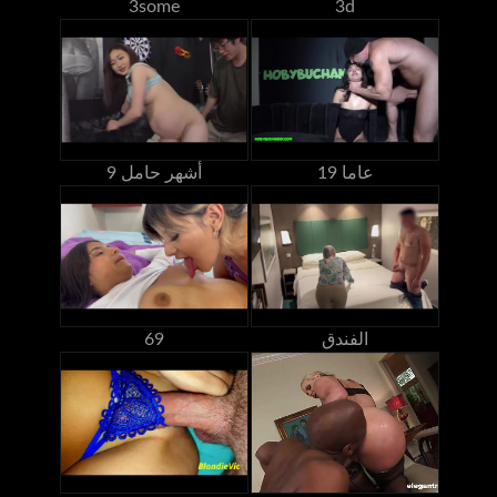
3some
3d
19 عاما
9 أشهر حامل
الفندق
69