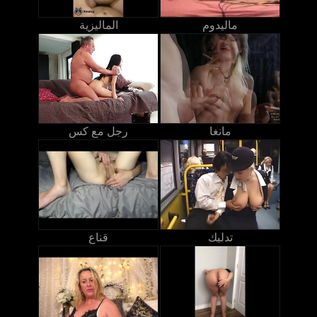
ماليدوم
الماليزية
مانغا
رجل مع كس
تدليك
قناع