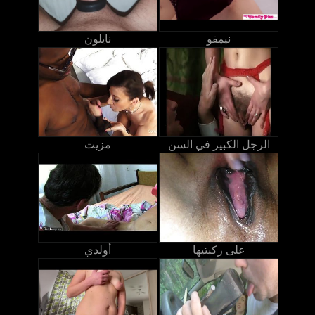
نيمفو
نايلون
الرجل الكبير في السن
مزيت
على ركبتيها
أولدي