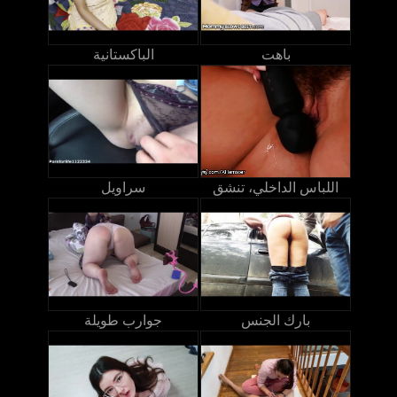
باهت
الباكستانية
اللباس الداخلي، تنشق
سراويل
بارك الجنس
جوارب طويلة