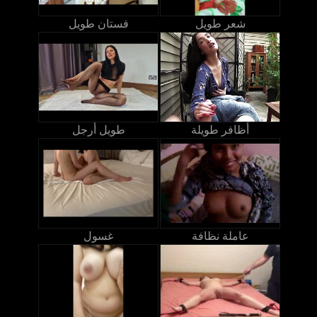
شعر طويل
فستان طويل
أظافر طويلة
طويل أرجل
عاملة نظافة
غسول