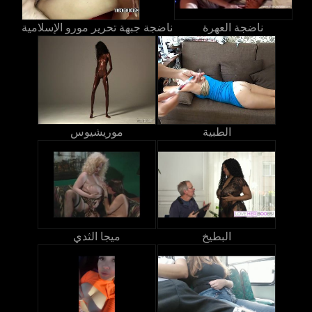
ناضجة العهرة
ناضجة جبهة تحرير مورو الإسلامية
الطبية
موريشيوس
البطيخ
ميجا الثدي