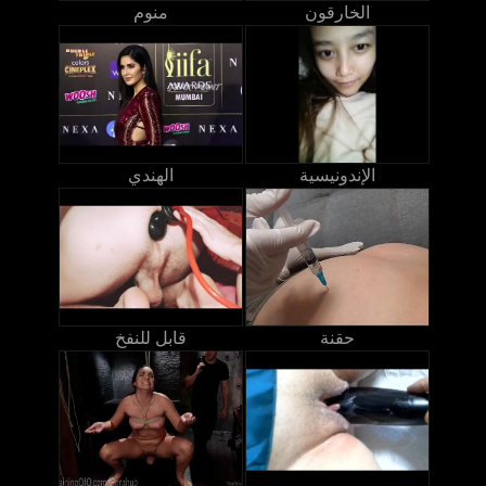
الخارقون
منوم
الإندونيسية
الهندي
حقنة
قابل للنفخ