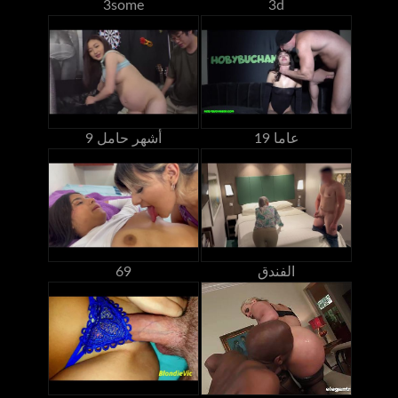
3some
3d
19 عاما
9 أشهر حامل
الفندق
69