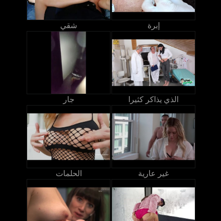
إبرة
شقي
الذي يذاكر كثيرا
جار
غير عارية
الحلمات