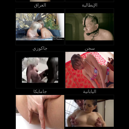
الإيطالية
العراق
سجن
جاكوزي
اليابانية
جامايكا