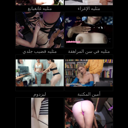
مثليه الإغراء
مثليه غانغبانغ
مثليه في سن المراهقة
مثليه قضيب جلدي
أمين المكتبة
ليزدوم