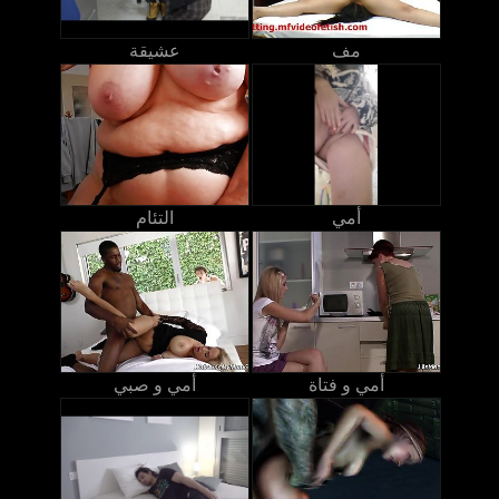
مف
عشيقة
أمي
التئام
أمي و فتاة
أمي و صبي