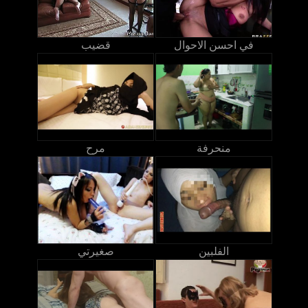
في احسن الاحوال
قضيب
منحرفة
مرح
الفلبين
صغيرتي