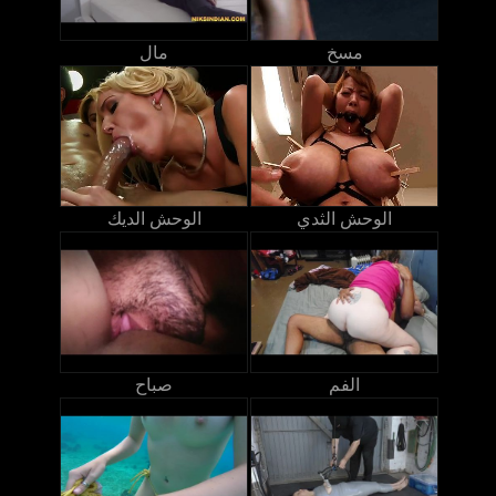
مسخ
مال
الوحش الثدي
الوحش الديك
الفم
صباح