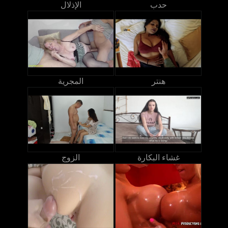
حدب
الإذلال
هنتر
المجرية
غشاء البكارة
الزوج