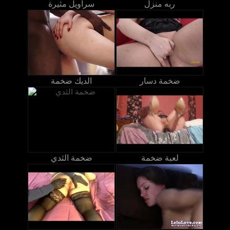
ربه منزل
سراويل مثيرة
ضخمة دسار
الديك ضخمة
لعبة ضخمة
ضخمة الثدي