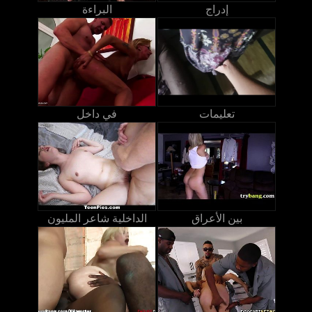
إدراج
البراءة
تعليمات
في داخل
بين الأعراق
الداخلية شاعر المليون