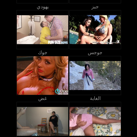
جيز
يهودي
جوجس
جوك
الغابة
غض