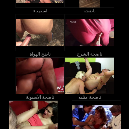
ناضجة
استمناء
ناضجة الشرج
ناضج الهواة
ناضجة مثليه
ناضجة الآسيوية