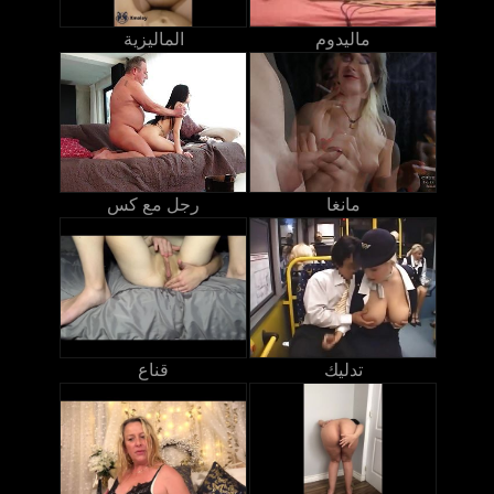
ماليدوم
الماليزية
مانغا
رجل مع كس
تدليك
قناع