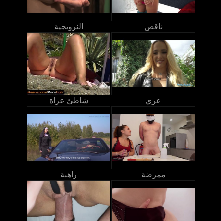
ناقص
النرويجية
عري
شاطئ عراة
ممرضة
راهبة