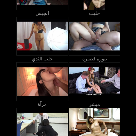
حليب
الجيش
تنورة قصيرة
حلب الثدي
مبشر
مرآة