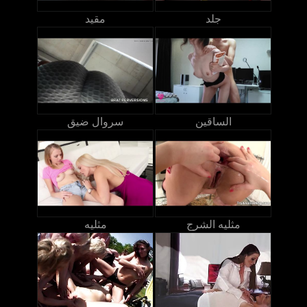
جلد
مقيد
الساقين
سروال ضيق
مثليه الشرج
مثليه