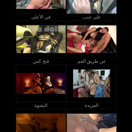
على جنب
في الأعلى
عن طريق الفم
فتح كس
العربدة
النشوة