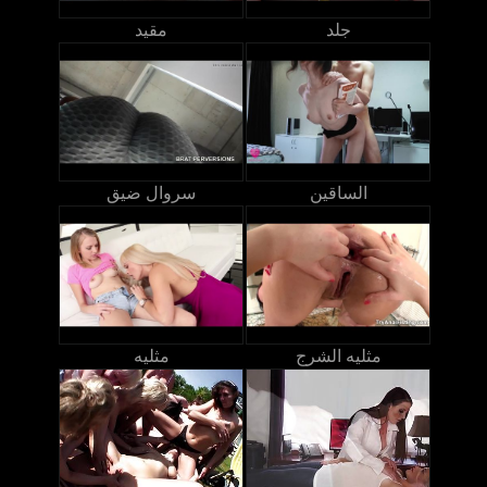
جلد
مقيد
الساقين
سروال ضيق
مثليه الشرج
مثليه