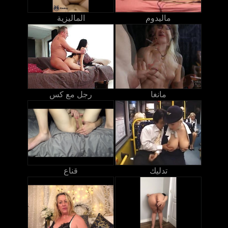
ماليدوم
الماليزية
مانغا
رجل مع كس
تدليك
قناع