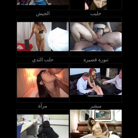
حليب
الجيش
تنورة قصيرة
حلب الثدي
مبشر
مرآة