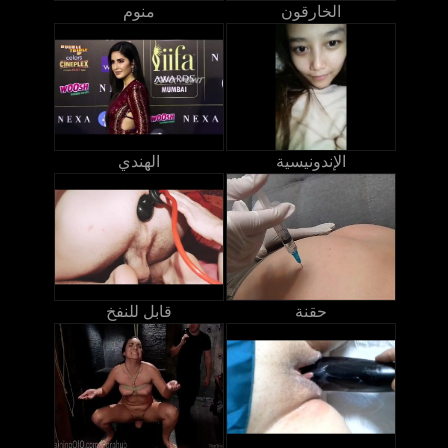
الخارقون
منوم
الإندونيسية
الهندي
حقنة
قابل للنفخ