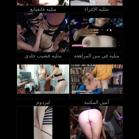
مثليه الإغراء
مثليه غانغبانغ
مثليه في سن المراهقة
مثليه قضيب جلدي
أمين المكتبة
ليزدوم