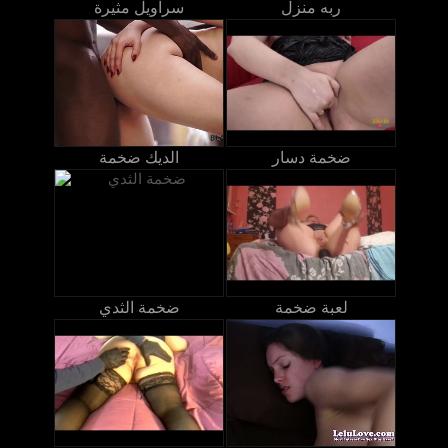
ربه منزل
سراويل مثيرة
ضخمة دسار
الديك ضخمة
لعبة ضخمة
ضخمة الثدي