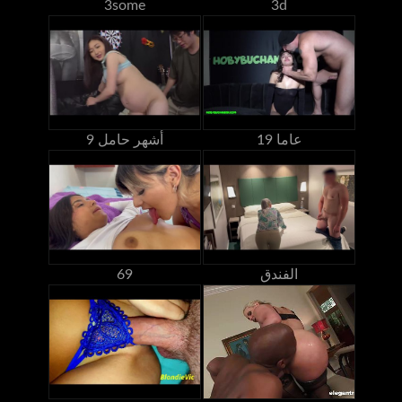
3some
3d
19 عاما
9 أشهر حامل
الفندق
69