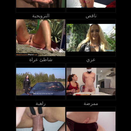
ناقص
النرويجية
عري
شاطئ عراة
ممرضة
راهبة