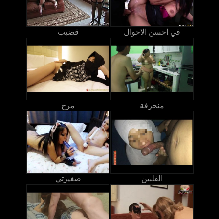
في احسن الاحوال
قضيب
منحرفة
مرح
الفلبين
صغيرتي