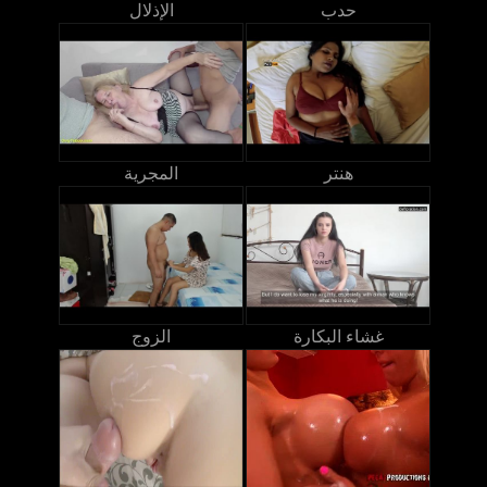
حدب
الإذلال
هنتر
المجرية
غشاء البكارة
الزوج