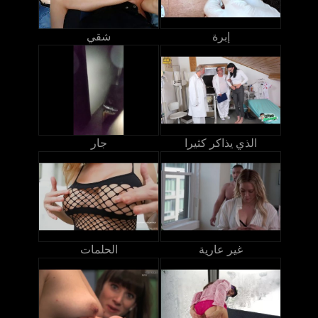
إبرة
شقي
الذي يذاكر كثيرا
جار
غير عارية
الحلمات