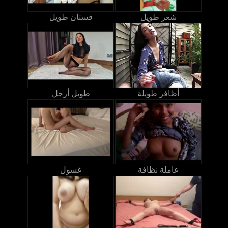
شعر طويل
فستان طويل
أظافر طويلة
طويل أرجل
عاملة نظافة
غسول