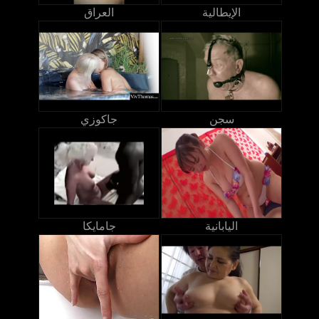
الإيطالية
العراق
سجن
جاكوزي
اليابانية
جامايكا