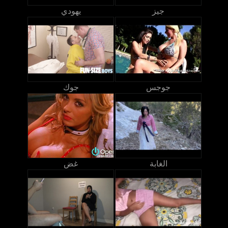
جيز
يهودي
جوجس
جوك
الغابة
غض