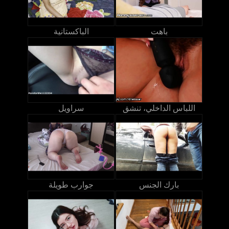
باهت
الباكستانية
اللباس الداخلي، تنشق
سراويل
بارك الجنس
جوارب طويلة