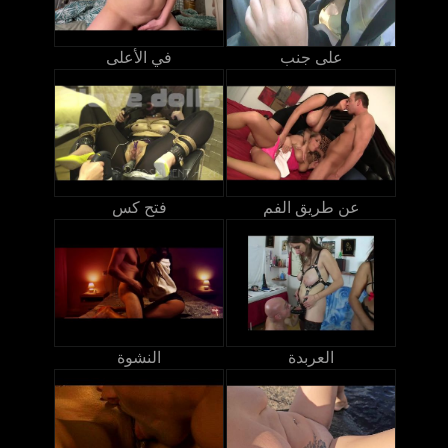
على جنب
في الأعلى
عن طريق الفم
فتح كس
العربدة
النشوة