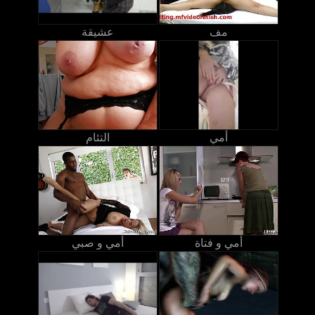
مف
عشيقة
أمي
التئام
أمي و فتاة
أمي و صبي