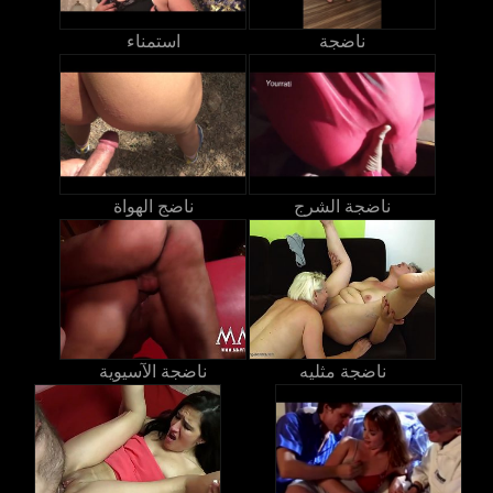
ناضجة
استمناء
ناضجة الشرج
ناضج الهواة
ناضجة مثليه
ناضجة الآسيوية