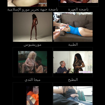
ناضجة العهرة
ناضجة جبهة تحرير مورو الإسلامية
الطبية
موريشيوس
البطيخ
ميجا الثدي