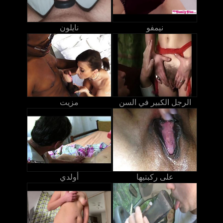
نيمفو
نايلون
الرجل الكبير في السن
مزيت
على ركبتيها
أولدي