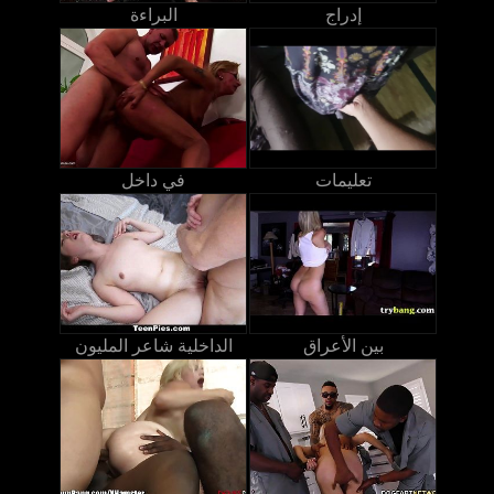
إدراج
البراءة
تعليمات
في داخل
بين الأعراق
الداخلية شاعر المليون