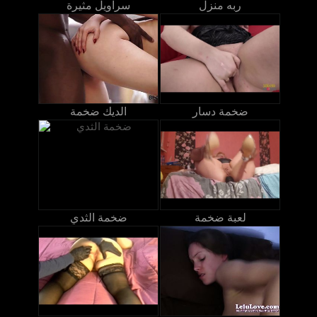
ربه منزل
سراويل مثيرة
ضخمة دسار
الديك ضخمة
لعبة ضخمة
ضخمة الثدي