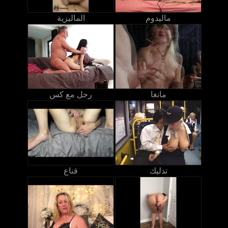
ماليدوم
الماليزية
مانغا
رجل مع كس
تدليك
قناع