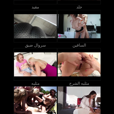
جلد
مقيد
الساقين
سروال ضيق
مثليه الشرج
مثليه