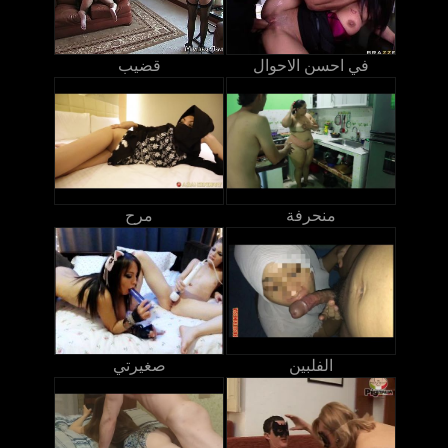
في احسن الاحوال
قضيب
منحرفة
مرح
الفلبين
صغيرتي