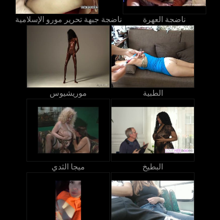
ناضجة العهرة
ناضجة جبهة تحرير مورو الإسلامية
الطبية
موريشيوس
البطيخ
ميجا الثدي