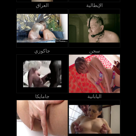
الإيطالية
العراق
سجن
جاكوزي
اليابانية
جامايكا