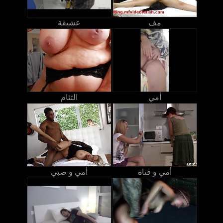
مف
عشيقة
أمي
التئام
أمي و فتاة
أمي و صبي