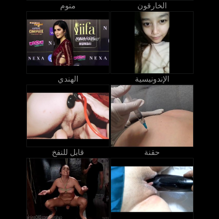
الخارقون
منوم
الإندونيسية
الهندي
حقنة
قابل للنفخ