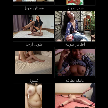
شعر طويل
فستان طويل
أظافر طويلة
طويل أرجل
عاملة نظافة
غسول