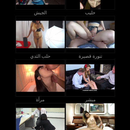
حليب
الجيش
تنورة قصيرة
حلب الثدي
مبشر
مرآة