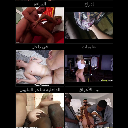
إدراج
البراءة
تعليمات
في داخل
بين الأعراق
الداخلية شاعر المليون