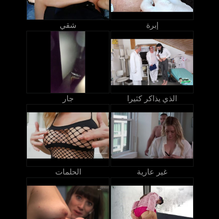
إبرة
شقي
الذي يذاكر كثيرا
جار
غير عارية
الحلمات