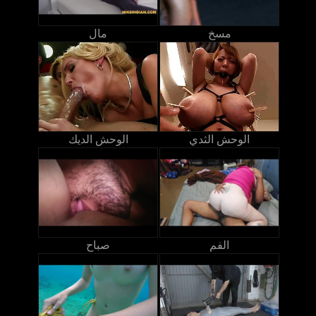
مسخ
مال
الوحش الثدي
الوحش الديك
الفم
صباح