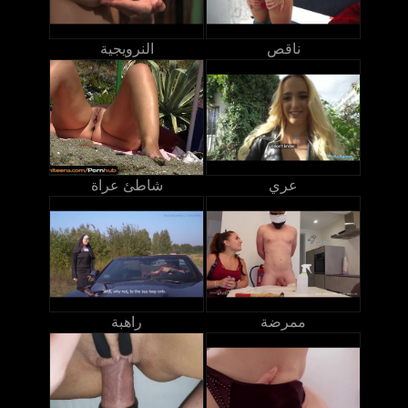
ناقص
النرويجية
عري
شاطئ عراة
ممرضة
راهبة