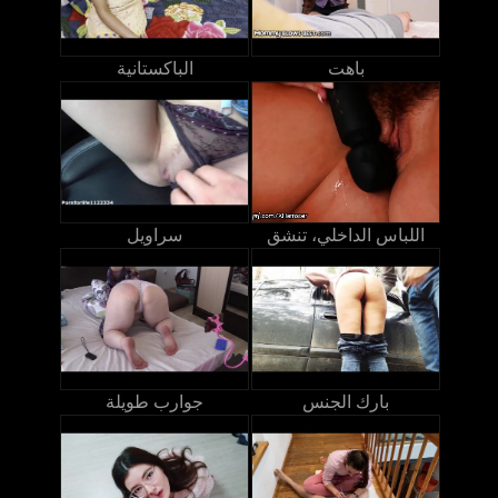
باهت
الباكستانية
اللباس الداخلي، تنشق
سراويل
بارك الجنس
جوارب طويلة