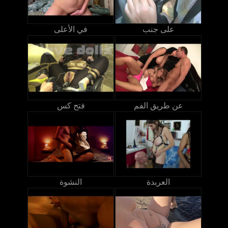
على جنب
في الأعلى
عن طريق الفم
فتح كس
العربدة
النشوة