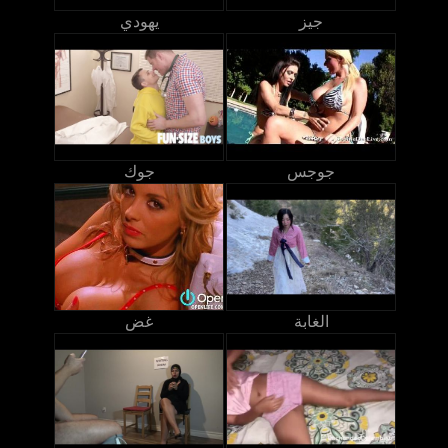
جيز
يهودي
جوجس
جوك
الغابة
غض