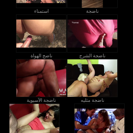
ناضجة
استمناء
ناضجة الشرج
ناضج الهواة
ناضجة مثليه
ناضجة الآسيوية