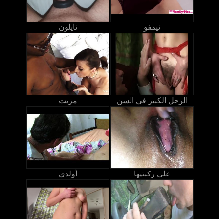
نيمفو
نايلون
الرجل الكبير في السن
مزيت
على ركبتيها
أولدي