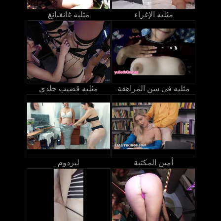
مثليه الإغراء
مثليه غانغبانغ
مثليه في سن المراهقة
مثليه قضيب جلدي
أمين المكتبة
ليزدوم