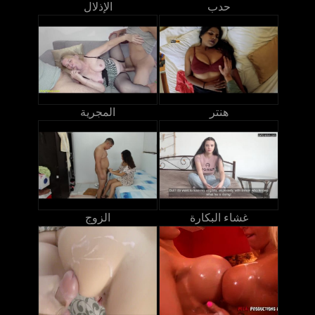
حدب
الإذلال
هنتر
المجرية
غشاء البكارة
الزوج