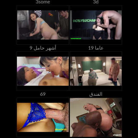
3some
3d
19 عاما
9 أشهر حامل
الفندق
69