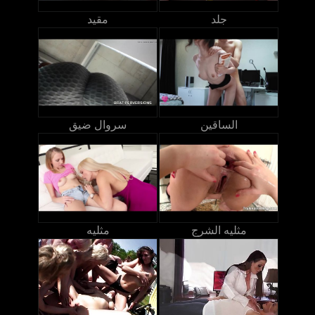
جلد
مقيد
الساقين
سروال ضيق
مثليه الشرج
مثليه