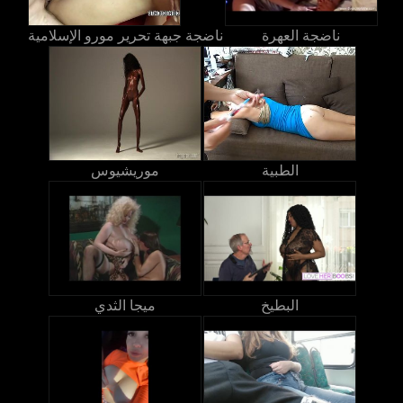
ناضجة العهرة
ناضجة جبهة تحرير مورو الإسلامية
الطبية
موريشيوس
البطيخ
ميجا الثدي