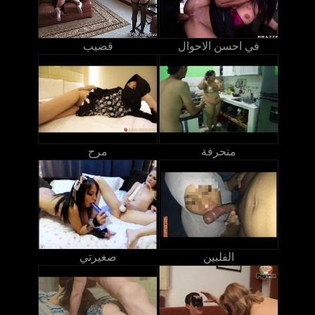
في احسن الاحوال
قضيب
منحرفة
مرح
الفلبين
صغيرتي