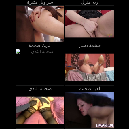
ربه منزل
سراويل مثيرة
ضخمة دسار
الديك ضخمة
لعبة ضخمة
ضخمة الثدي