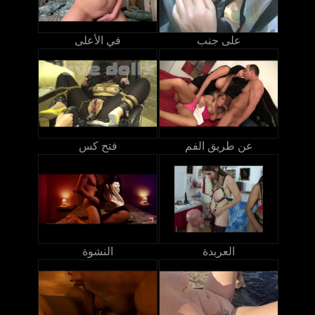
على جنب
في الأعلى
عن طريق الفم
فتح كس
العربدة
النشوة