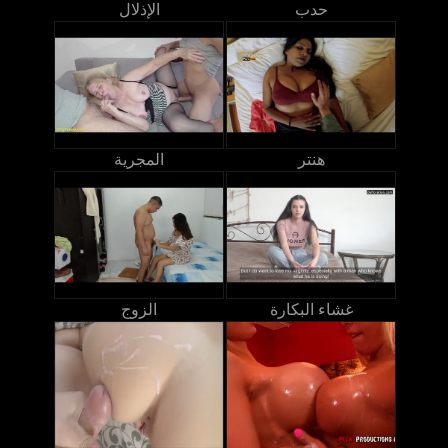
حدب
الإذلال
هنتر
المجرية
غشاء البكارة
الزوج