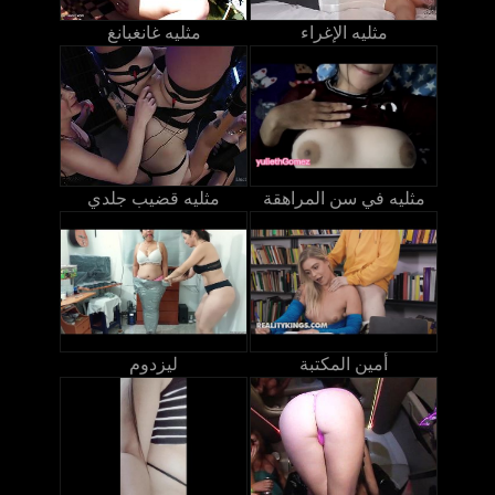
مثليه الإغراء
مثليه غانغبانغ
مثليه في سن المراهقة
مثليه قضيب جلدي
أمين المكتبة
ليزدوم