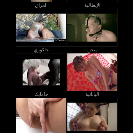
الإيطالية
العراق
سجن
جاكوزي
اليابانية
جامايكا