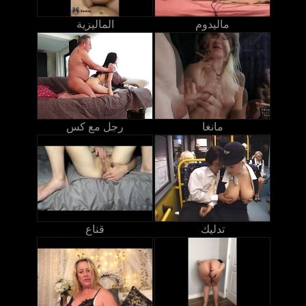
ماليدوم
الماليزية
مانغا
رجل مع كس
تدليك
قناع