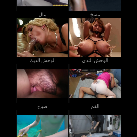
مسخ
مال
الوحش الثدي
الوحش الديك
الفم
صباح