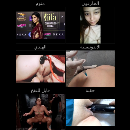
الخارقون
منوم
الإندونيسية
الهندي
حقنة
قابل للنفخ