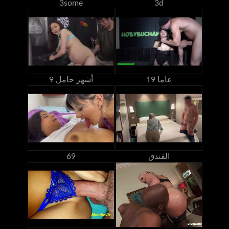
3some
3d
19 عاما
9 أشهر حامل
الفندق
69