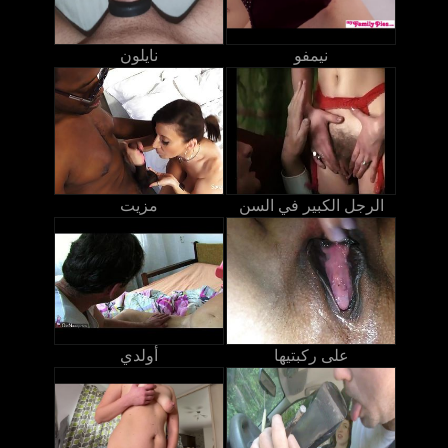
نيمفو
نايلون
الرجل الكبير في السن
مزيت
على ركبتيها
أولدي