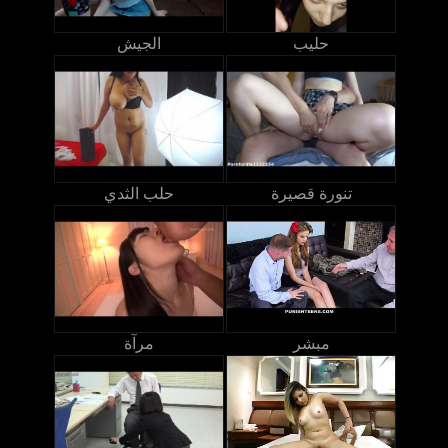
حليب
الجيش
تنورة قصيرة
حلب الثدي
مبشر
مرآة