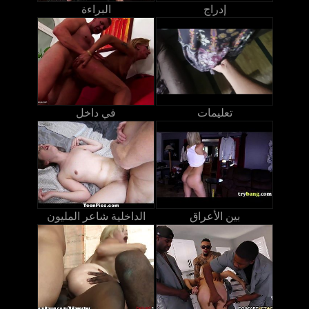
إدراج
البراءة
تعليمات
في داخل
بين الأعراق
الداخلية شاعر المليون