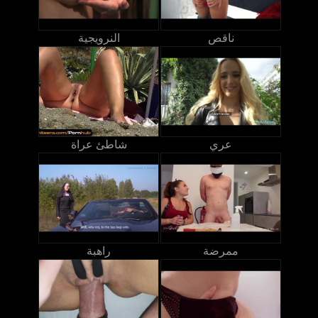
ناقص
النرويجية
عري
شاطئ عراة
ممرضة
راهبة