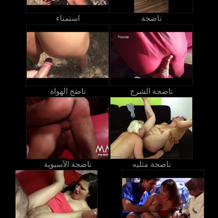
ناضجة
استمناء
ناضجة الشرج
ناضج الهواة
ناضجة مثليه
ناضجة الآسيوية