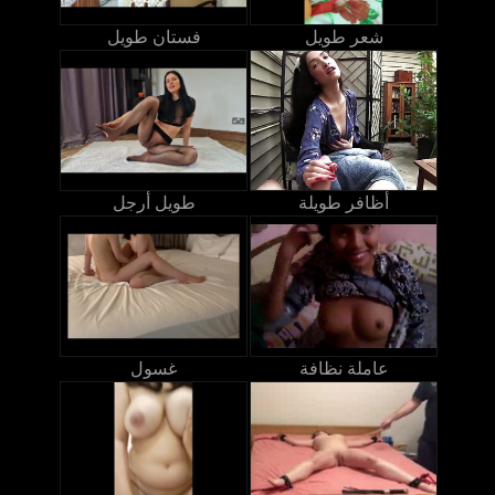
شعر طويل
فستان طويل
أظافر طويلة
طويل أرجل
عاملة نظافة
غسول