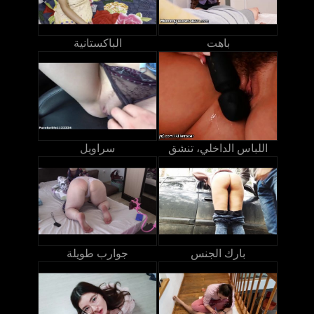
باهت
الباكستانية
اللباس الداخلي، تنشق
سراويل
بارك الجنس
جوارب طويلة