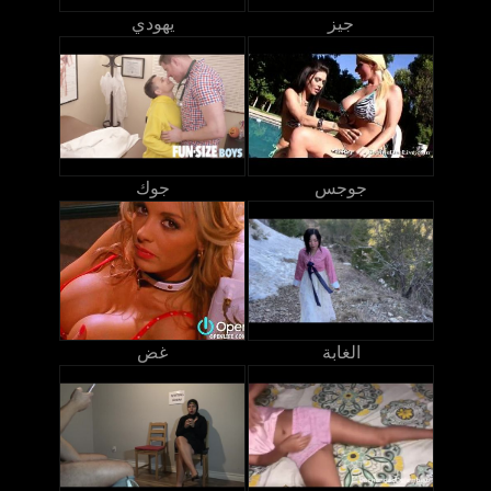
جيز
يهودي
جوجس
جوك
الغابة
غض