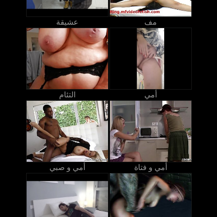
مف
عشيقة
أمي
التئام
أمي و فتاة
أمي و صبي