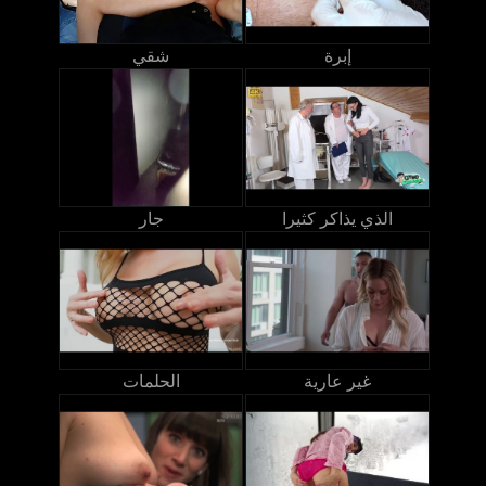
إبرة
شقي
الذي يذاكر كثيرا
جار
غير عارية
الحلمات