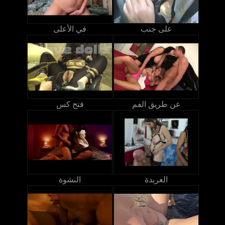
على جنب
في الأعلى
عن طريق الفم
فتح كس
العربدة
النشوة