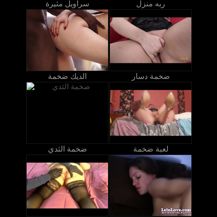
ربه منزل
سراويل مثيرة
ضخمة دسار
الديك ضخمة
لعبة ضخمة
ضخمة الثدي