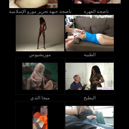
ناضجة العهرة
ناضجة جبهة تحرير مورو الإسلامية
الطبية
موريشيوس
البطيخ
ميجا الثدي