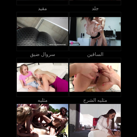
جلد
مقيد
الساقين
سروال ضيق
مثليه الشرج
مثليه