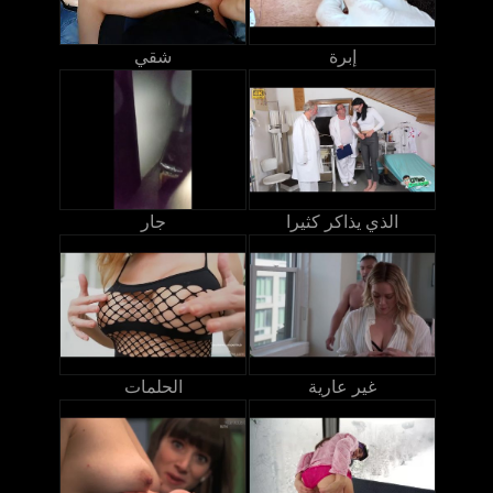
إبرة
شقي
الذي يذاكر كثيرا
جار
غير عارية
الحلمات