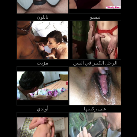
نيمفو
نايلون
الرجل الكبير في السن
مزيت
على ركبتيها
أولدي