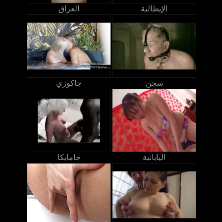
الإيطالية
العراق
سجن
جاكوزي
اليابانية
جامايكا