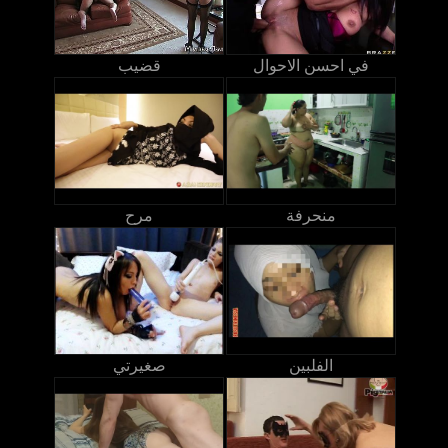
في احسن الاحوال
قضيب
منحرفة
مرح
الفلبين
صغيرتي