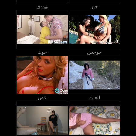
جيز
يهودي
جوجس
جوك
الغابة
غض