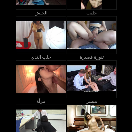
حليب
الجيش
تنورة قصيرة
حلب الثدي
مبشر
مرآة