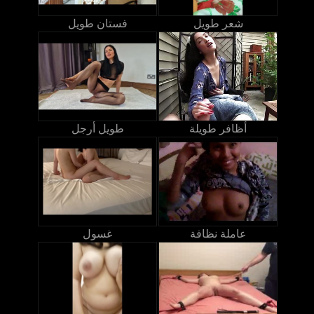
شعر طويل
فستان طويل
أظافر طويلة
طويل أرجل
عاملة نظافة
غسول