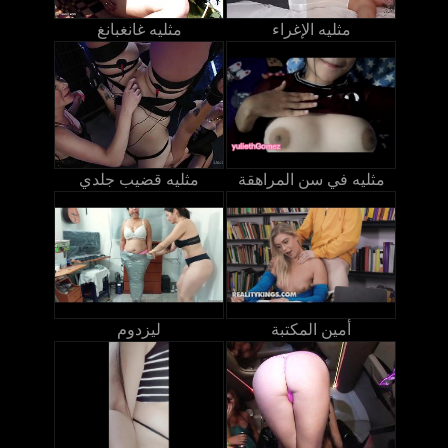
مثليه الإغراء
مثليه غانغبانغ
مثليه في سن المراهقة
مثليه قضيب جلدي
أمين المكتبة
ليزدوم