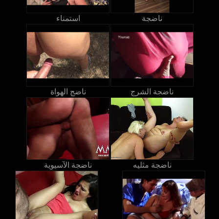
ناضجة
استمناء
ناضجة الشرج
ناضج الهواة
ناضجة مثليه
ناضجة الآسيوية