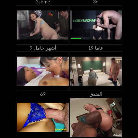
3some
3d
19 عاما
9 أشهر حامل
الفندق
69