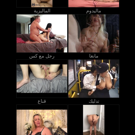
ماليدوم
الماليزية
مانغا
رجل مع كس
تدليك
قناع