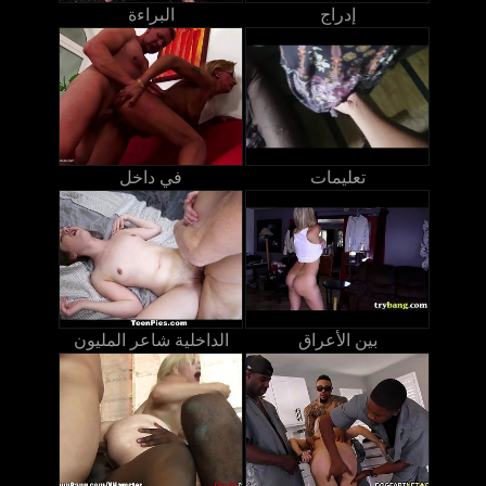
إدراج
البراءة
تعليمات
في داخل
بين الأعراق
الداخلية شاعر المليون