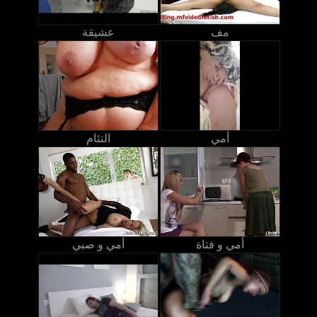
مف
عشيقة
أمي
التئام
أمي و فتاة
أمي و صبي