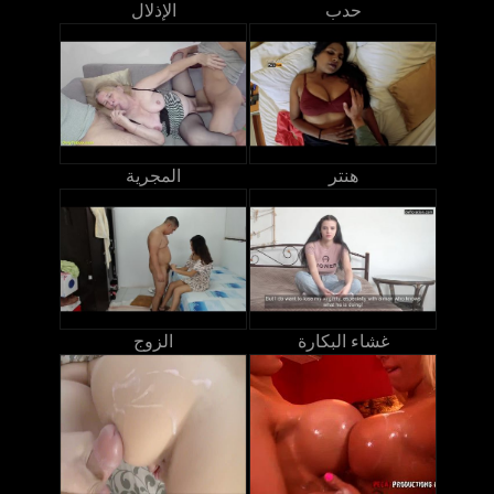
حدب
الإذلال
هنتر
المجرية
غشاء البكارة
الزوج