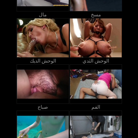
مسخ
مال
الوحش الثدي
الوحش الديك
الفم
صباح