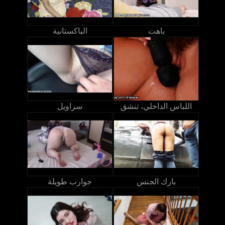
باهت
الباكستانية
اللباس الداخلي، تنشق
سراويل
بارك الجنس
جوارب طويلة