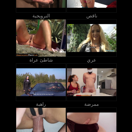
ناقص
النرويجية
عري
شاطئ عراة
ممرضة
راهبة