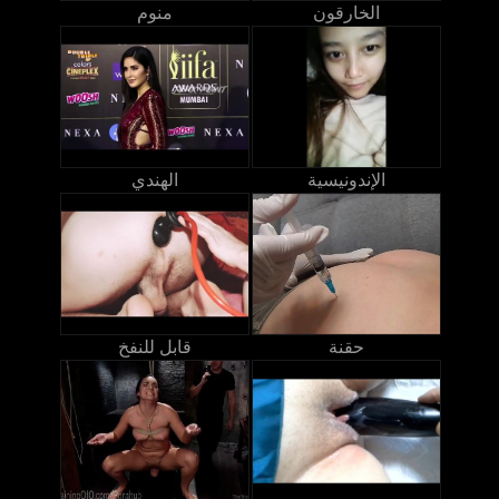
الخارقون
منوم
الإندونيسية
الهندي
حقنة
قابل للنفخ