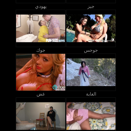
جيز
يهودي
جوجس
جوك
الغابة
غض