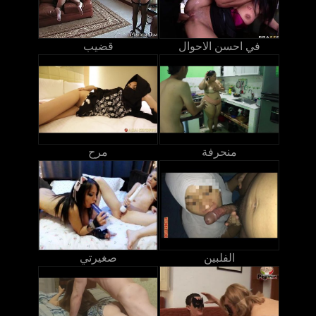
في احسن الاحوال
قضيب
منحرفة
مرح
الفلبين
صغيرتي