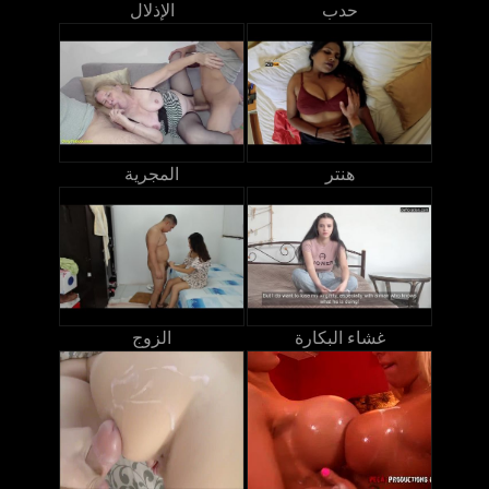
حدب
الإذلال
هنتر
المجرية
غشاء البكارة
الزوج