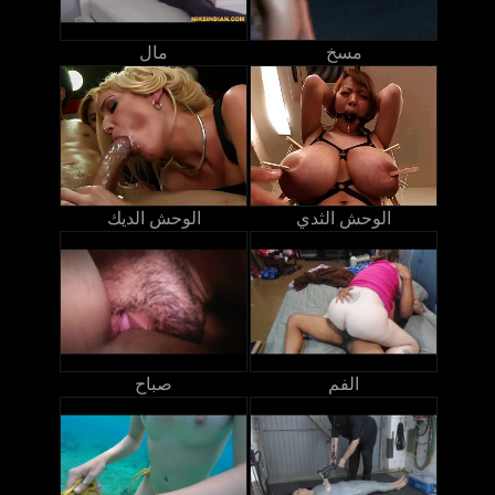
مسخ
مال
الوحش الثدي
الوحش الديك
الفم
صباح