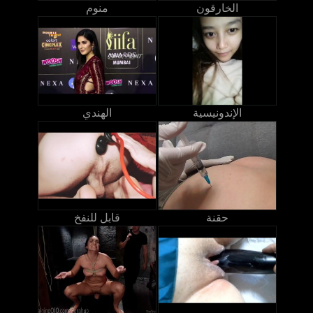
الخارقون
منوم
الإندونيسية
الهندي
حقنة
قابل للنفخ