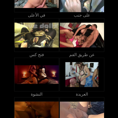
على جنب
في الأعلى
عن طريق الفم
فتح كس
العربدة
النشوة