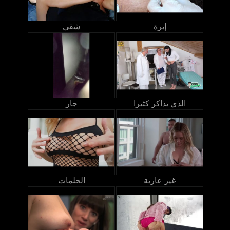
إبرة
شقي
الذي يذاكر كثيرا
جار
غير عارية
الحلمات