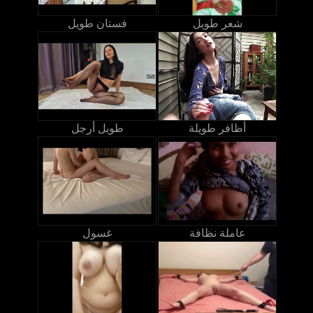
شعر طويل
فستان طويل
أظافر طويلة
طويل أرجل
عاملة نظافة
غسول