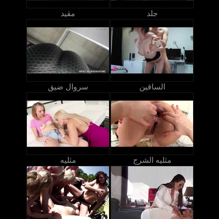
جلد
مقيد
الساقين
سروال ضيق
مثليه الشرج
مثليه