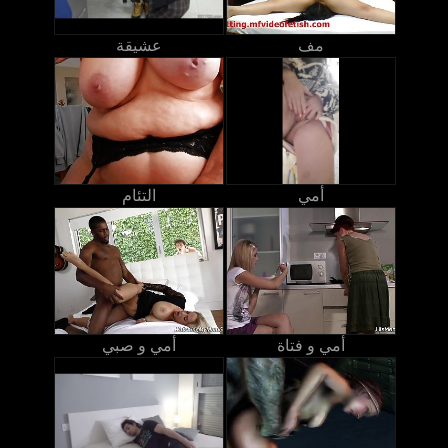
مف
عشيقة
أمي
التئام
أمي و فتاة
أمي و صبي