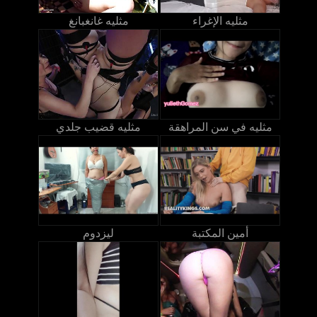
مثليه الإغراء
مثليه غانغبانغ
مثليه في سن المراهقة
مثليه قضيب جلدي
أمين المكتبة
ليزدوم