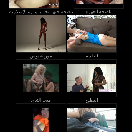
ناضجة العهرة
ناضجة جبهة تحرير مورو الإسلامية
الطبية
موريشيوس
البطيخ
ميجا الثدي