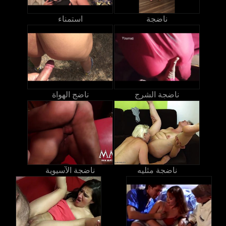
ناضجة
استمناء
ناضجة الشرج
ناضج الهواة
ناضجة مثليه
ناضجة الآسيوية