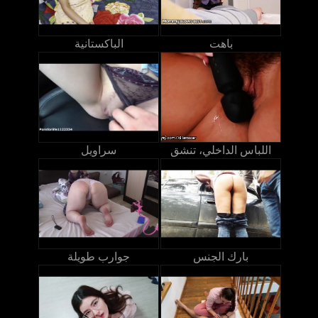
باهت
الباكستانية
اللباس الداخلي، تنشق
سراويل
بارك الجنس
جوارب طويلة