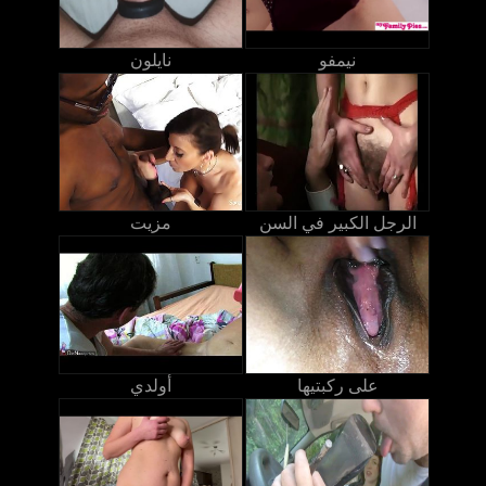
نيمفو
نايلون
الرجل الكبير في السن
مزيت
على ركبتيها
أولدي