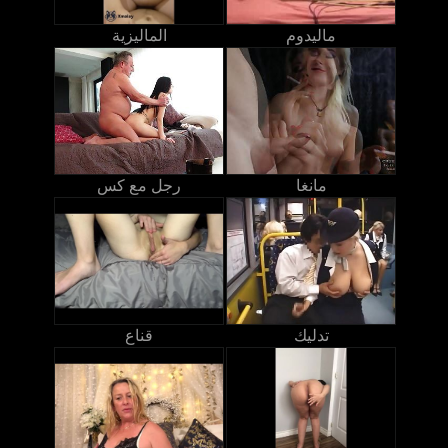
ماليدوم
الماليزية
مانغا
رجل مع كس
تدليك
قناع