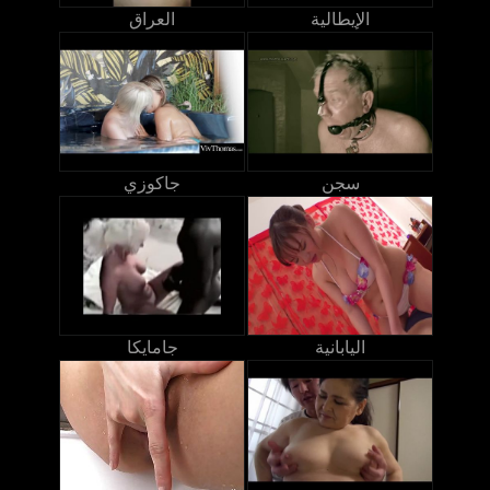
الإيطالية
العراق
سجن
جاكوزي
اليابانية
جامايكا