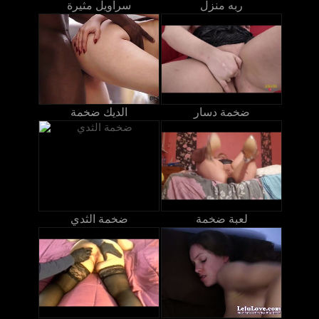
ربه منزل
سراويل مثيرة
ضخمة دسار
الديك ضخمة
لعبة ضخمة
ضخمة الثدي