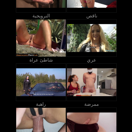
ناقص
النرويجية
عري
شاطئ عراة
ممرضة
راهبة