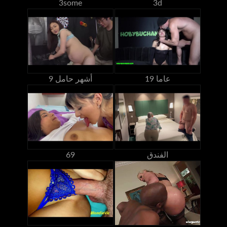
3some
3d
19 عاما
9 أشهر حامل
الفندق
69