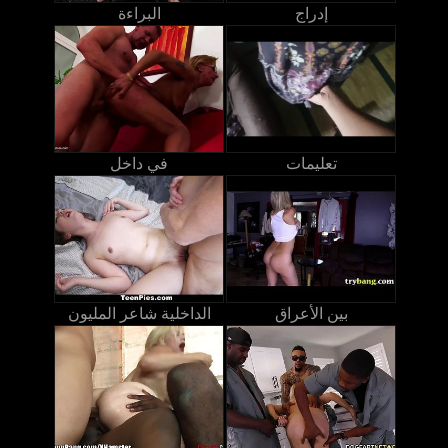
إدراج
البراءة
تعليمات
في داخل
بين الأعراق
الداخلية شاعر المليون