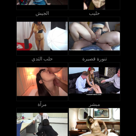
حليب
الجيش
تنورة قصيرة
حلب الثدي
مبشر
مرآة