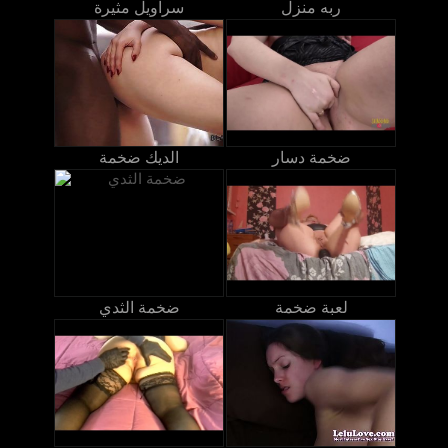
ربه منزل
سراويل مثيرة
ضخمة دسار
الديك ضخمة
لعبة ضخمة
ضخمة الثدي