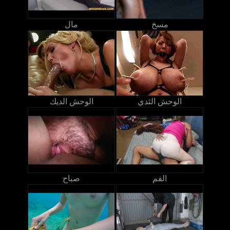
مسخ
مال
الوحش الثدي
الوحش الديك
الفم
صباح