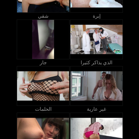
إبرة
شقي
الذي يذاكر كثيرا
جار
غير عارية
الحلمات