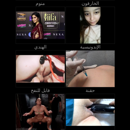
الخارقون
منوم
الإندونيسية
الهندي
حقنة
قابل للنفخ