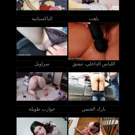
باهت
الباكستانية
اللباس الداخلي، تنشق
سراويل
بارك الجنس
جوارب طويلة