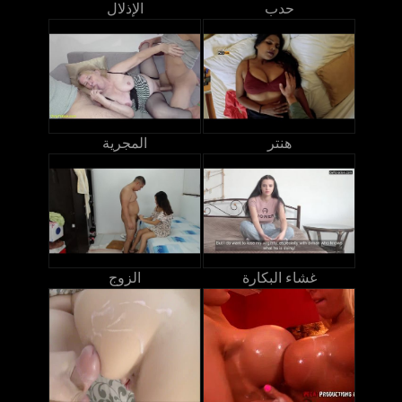
حدب
الإذلال
هنتر
المجرية
غشاء البكارة
الزوج