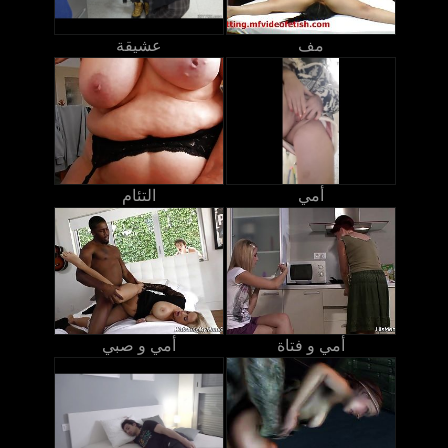
مف
عشيقة
أمي
التئام
أمي و فتاة
أمي و صبي