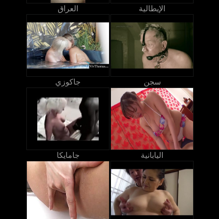
الإيطالية
العراق
سجن
جاكوزي
اليابانية
جامايكا