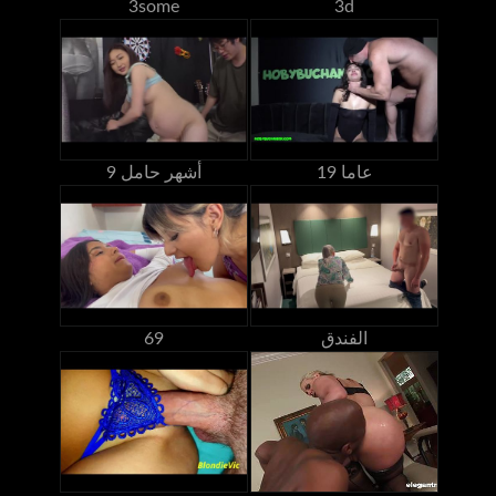
3some
3d
19 عاما
9 أشهر حامل
الفندق
69