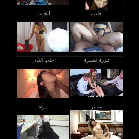
حليب
الجيش
تنورة قصيرة
حلب الثدي
مبشر
مرآة