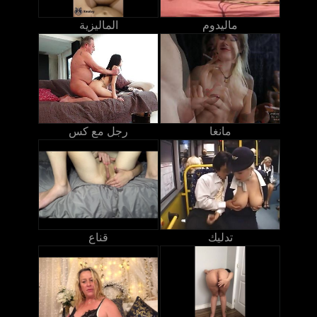
ماليدوم
الماليزية
مانغا
رجل مع كس
تدليك
قناع