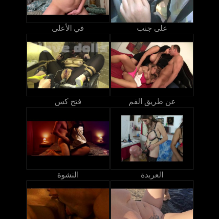
على جنب
في الأعلى
عن طريق الفم
فتح كس
العربدة
النشوة