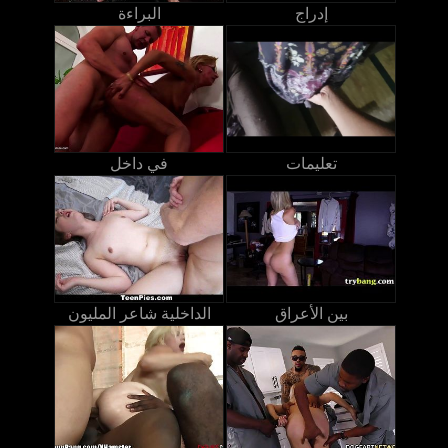
إدراج
البراءة
تعليمات
في داخل
بين الأعراق
الداخلية شاعر المليون