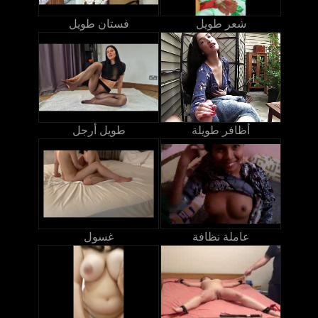
شعر طويل
فستان طويل
أظافر طويلة
طويل أرجل
عاملة نظافة
غسول