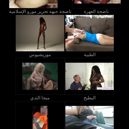
ناضجة العهرة
ناضجة جبهة تحرير مورو الإسلامية
الطبية
موريشيوس
البطيخ
ميجا الثدي