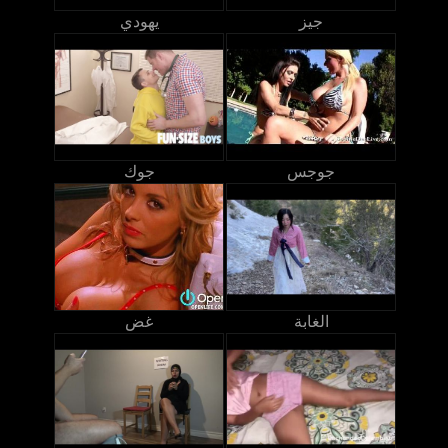
جيز
يهودي
جوجس
جوك
الغابة
غض