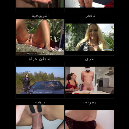
ناقص
النرويجية
عري
شاطئ عراة
ممرضة
راهبة