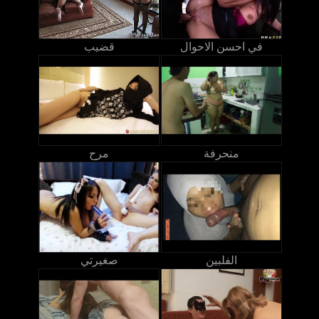
في احسن الاحوال
قضيب
منحرفة
مرح
الفلبين
صغيرتي