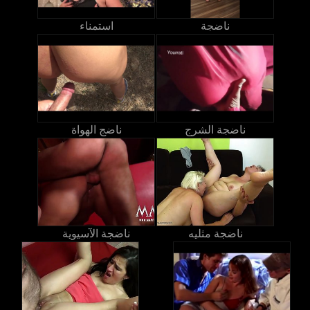
ناضجة
استمناء
ناضجة الشرج
ناضج الهواة
ناضجة مثليه
ناضجة الآسيوية