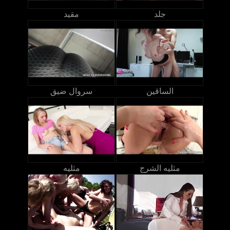
جلد
مقيد
الساقين
سروال ضيق
مثليه الشرج
مثليه