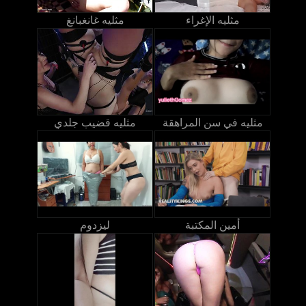
مثليه الإغراء
مثليه غانغبانغ
مثليه في سن المراهقة
مثليه قضيب جلدي
أمين المكتبة
ليزدوم