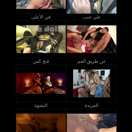
على جنب
في الأعلى
عن طريق الفم
فتح كس
العربدة
النشوة