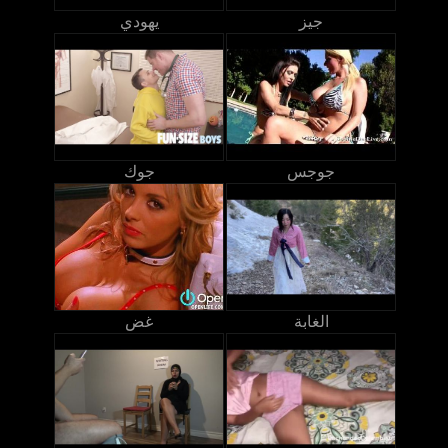
جيز
يهودي
جوجس
جوك
الغابة
غض