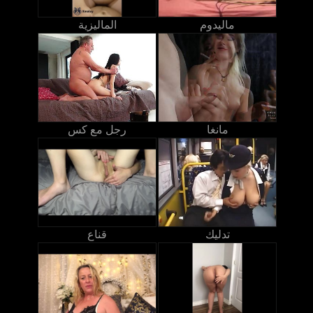
ماليدوم
الماليزية
مانغا
رجل مع كس
تدليك
قناع