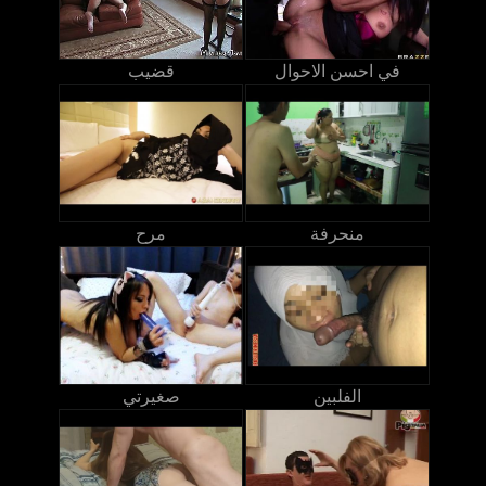
في احسن الاحوال
قضيب
منحرفة
مرح
الفلبين
صغيرتي