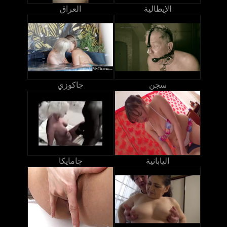
الإيطالية
العراق
سجن
جاكوزي
اليابانية
جامايكا