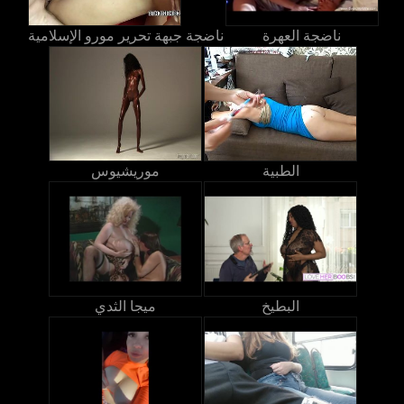
ناضجة العهرة
ناضجة جبهة تحرير مورو الإسلامية
الطبية
موريشيوس
البطيخ
ميجا الثدي