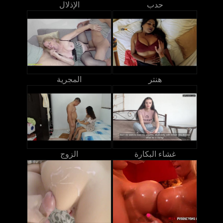
حدب
الإذلال
هنتر
المجرية
غشاء البكارة
الزوج