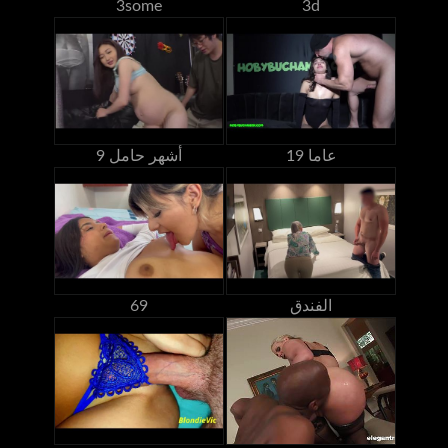
3some
3d
19 عاما
9 أشهر حامل
الفندق
69