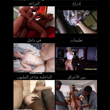
إدراج
البراءة
تعليمات
في داخل
بين الأعراق
الداخلية شاعر المليون