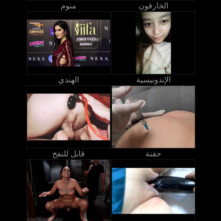
الخارقون
منوم
الإندونيسية
الهندي
حقنة
قابل للنفخ