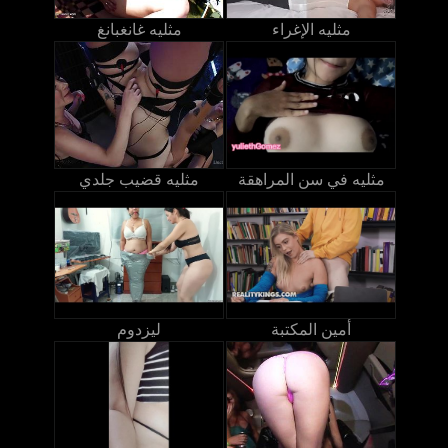
مثليه الإغراء
مثليه غانغبانغ
مثليه في سن المراهقة
مثليه قضيب جلدي
أمين المكتبة
ليزدوم