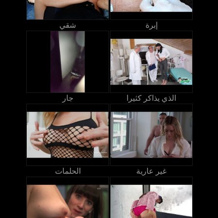
إبرة
شقي
الذي يذاكر كثيرا
جار
غير عارية
الحلمات