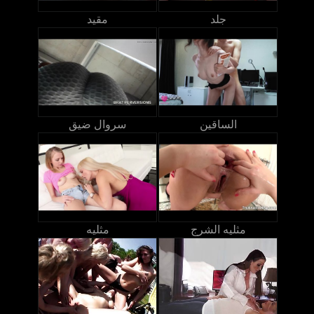
جلد
مقيد
الساقين
سروال ضيق
مثليه الشرج
مثليه