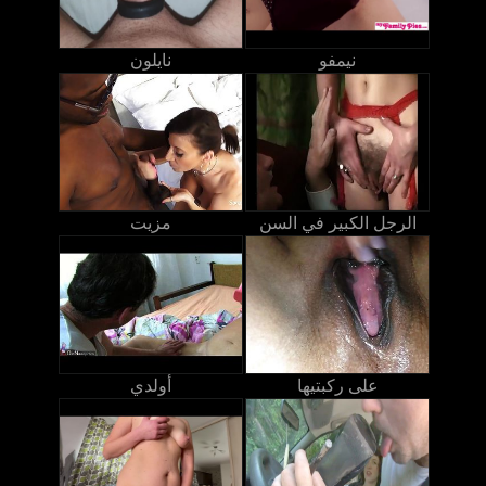
نيمفو
نايلون
الرجل الكبير في السن
مزيت
على ركبتيها
أولدي