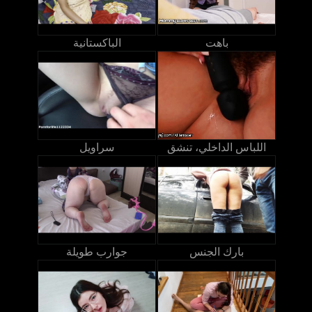
باهت
الباكستانية
اللباس الداخلي، تنشق
سراويل
بارك الجنس
جوارب طويلة