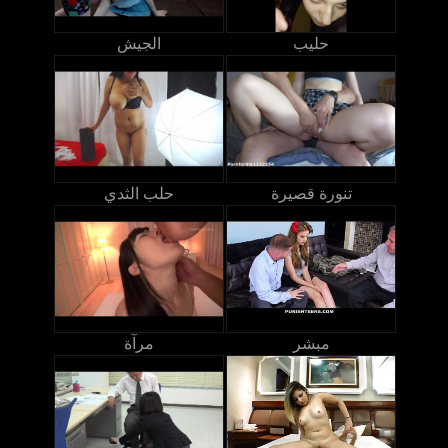
حليب
الجيش
تنورة قصيرة
حلب الثدي
مبشر
مرآة