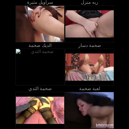
ربه منزل
سراويل مثيرة
ضخمة دسار
الديك ضخمة
لعبة ضخمة
ضخمة الثدي