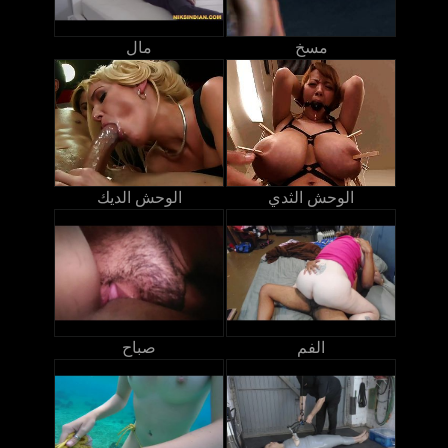
مسخ
مال
الوحش الثدي
الوحش الديك
الفم
صباح