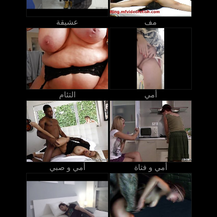
مف
عشيقة
أمي
التئام
أمي و فتاة
أمي و صبي