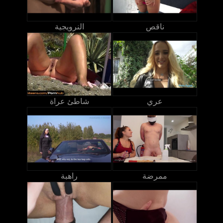
ناقص
النرويجية
عري
شاطئ عراة
ممرضة
راهبة