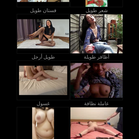
شعر طويل
فستان طويل
أظافر طويلة
طويل أرجل
عاملة نظافة
غسول