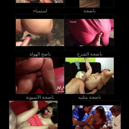
ناضجة
استمناء
ناضجة الشرج
ناضج الهواة
ناضجة مثليه
ناضجة الآسيوية