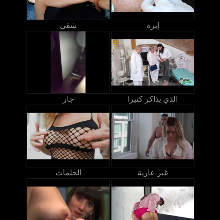
إبرة
شقي
الذي يذاكر كثيرا
جار
غير عارية
الحلمات