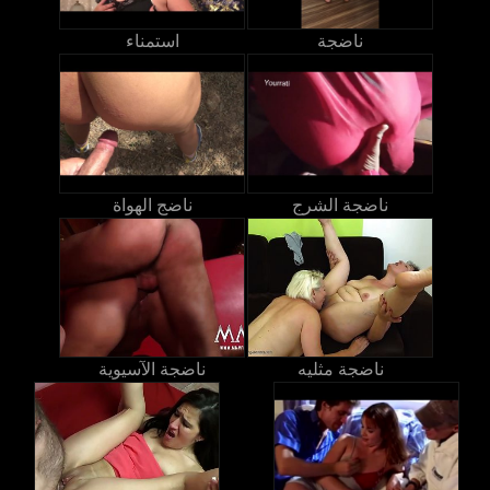
ناضجة
استمناء
ناضجة الشرج
ناضج الهواة
ناضجة مثليه
ناضجة الآسيوية