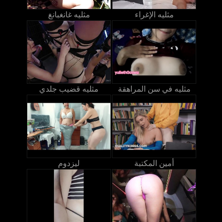
مثليه الإغراء
مثليه غانغبانغ
مثليه في سن المراهقة
مثليه قضيب جلدي
أمين المكتبة
ليزدوم