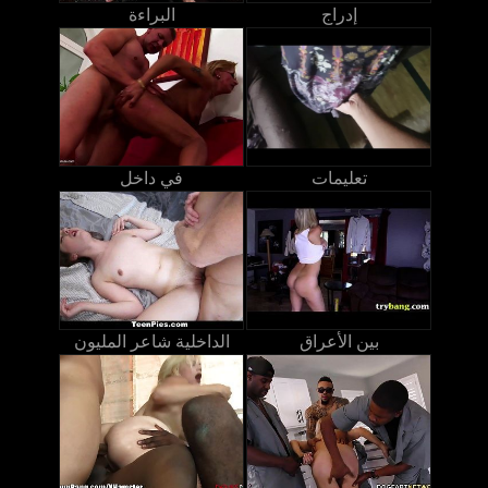
إدراج
البراءة
تعليمات
في داخل
بين الأعراق
الداخلية شاعر المليون