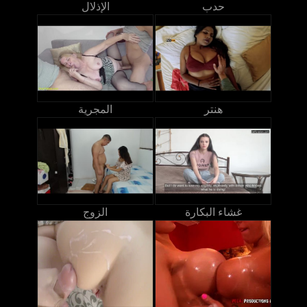
حدب
الإذلال
هنتر
المجرية
غشاء البكارة
الزوج