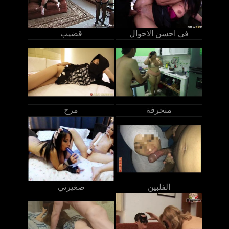
في احسن الاحوال
قضيب
منحرفة
مرح
الفلبين
صغيرتي