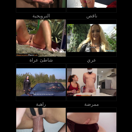
ناقص
النرويجية
عري
شاطئ عراة
ممرضة
راهبة