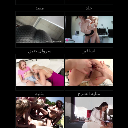
جلد
مقيد
الساقين
سروال ضيق
مثليه الشرج
مثليه