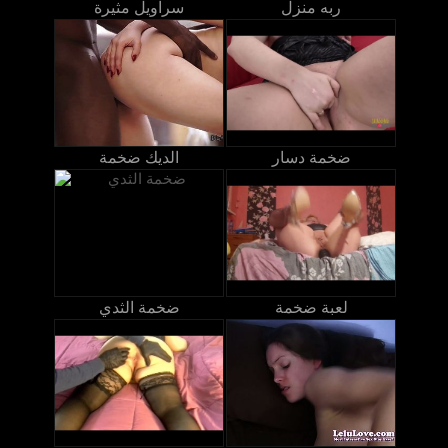
ربه منزل
سراويل مثيرة
ضخمة دسار
الديك ضخمة
لعبة ضخمة
ضخمة الثدي