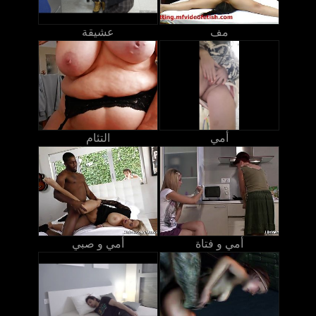
مف
عشيقة
أمي
التئام
أمي و فتاة
أمي و صبي