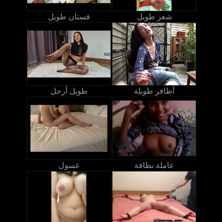
شعر طويل
فستان طويل
أظافر طويلة
طويل أرجل
عاملة نظافة
غسول