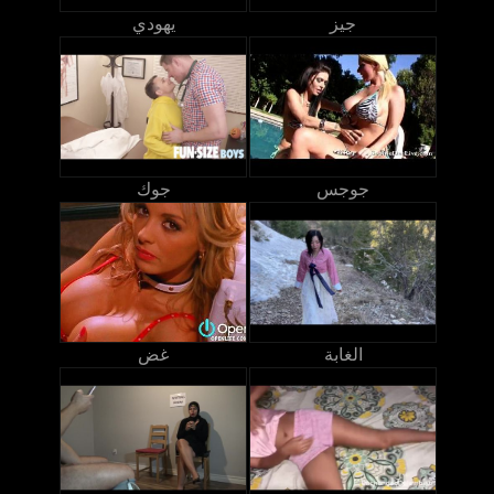
جيز
يهودي
جوجس
جوك
الغابة
غض