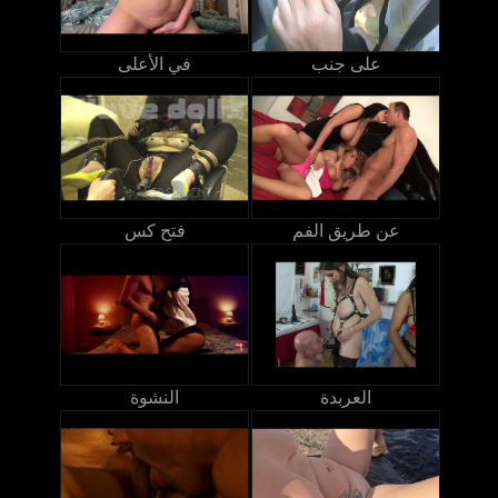
على جنب
في الأعلى
عن طريق الفم
فتح كس
العربدة
النشوة