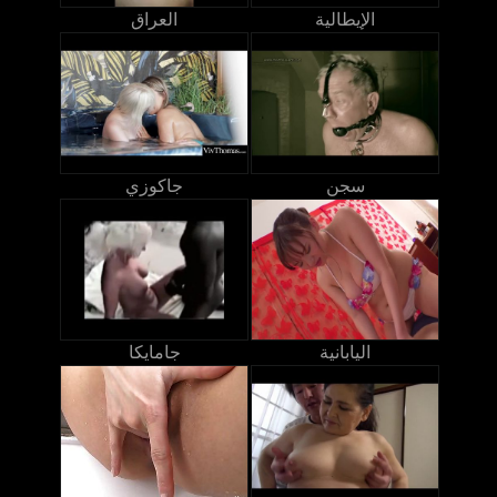
الإيطالية
العراق
سجن
جاكوزي
اليابانية
جامايكا