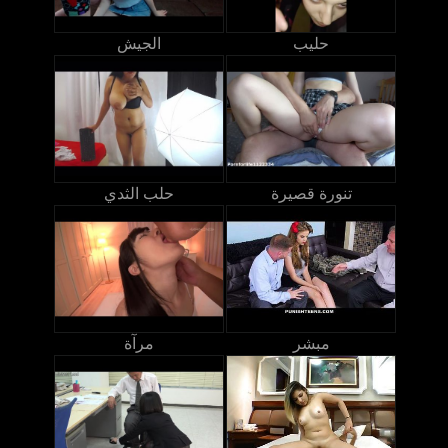
حليب
الجيش
تنورة قصيرة
حلب الثدي
مبشر
مرآة