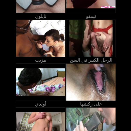
نيمفو
نايلون
الرجل الكبير في السن
مزيت
على ركبتيها
أولدي