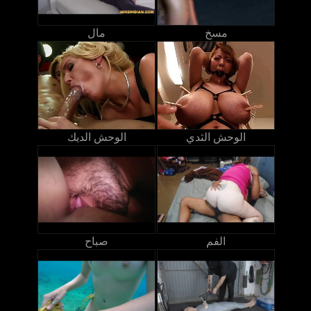
مسخ
مال
الوحش الثدي
الوحش الديك
الفم
صباح