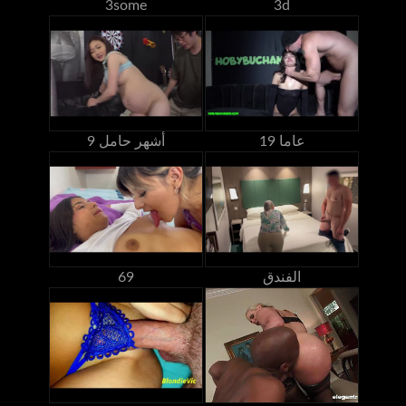
3some
3d
19 عاما
9 أشهر حامل
الفندق
69