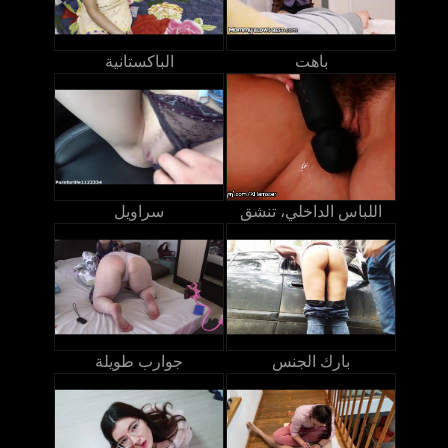
باهت
الباكستانية
اللباس الداخلي، تنشق
سراويل
بارك الجنس
جوارب طويلة