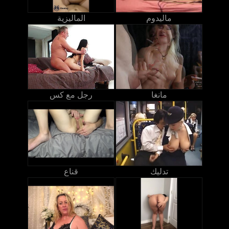
ماليدوم
الماليزية
مانغا
رجل مع كس
تدليك
قناع