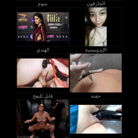
الخارقون
منوم
الإندونيسية
الهندي
حقنة
قابل للنفخ