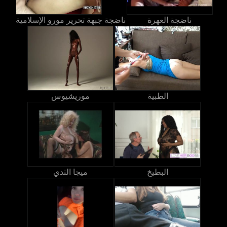
ناضجة العهرة
ناضجة جبهة تحرير مورو الإسلامية
الطبية
موريشيوس
البطيخ
ميجا الثدي