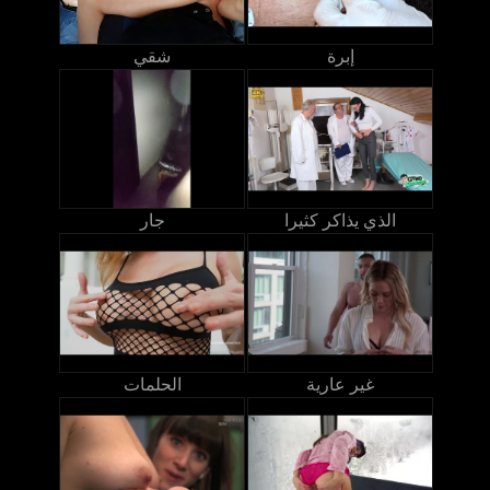
إبرة
شقي
الذي يذاكر كثيرا
جار
غير عارية
الحلمات