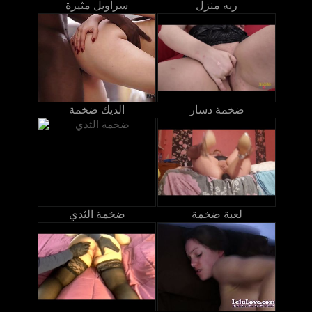
ربه منزل
سراويل مثيرة
ضخمة دسار
الديك ضخمة
لعبة ضخمة
ضخمة الثدي