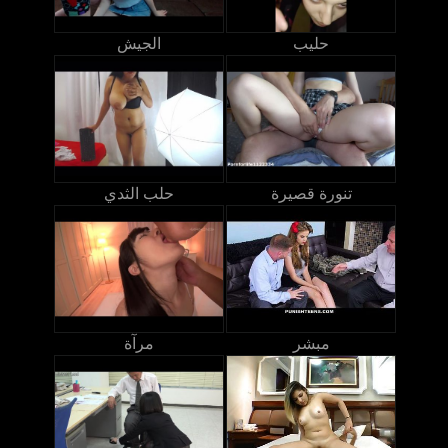
حليب
الجيش
تنورة قصيرة
حلب الثدي
مبشر
مرآة