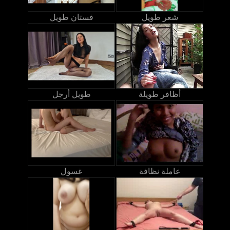
شعر طويل
فستان طويل
أظافر طويلة
طويل أرجل
عاملة نظافة
غسول