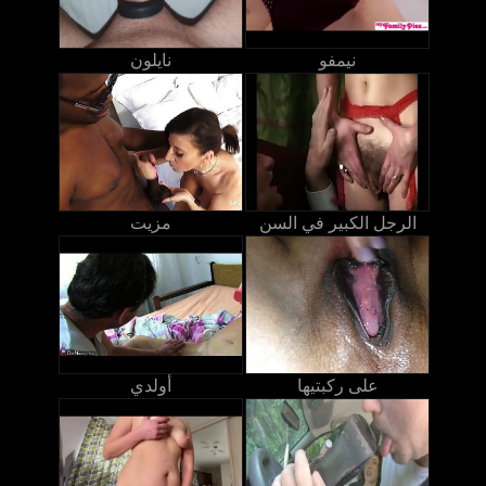
نيمفو
نايلون
الرجل الكبير في السن
مزيت
على ركبتيها
أولدي