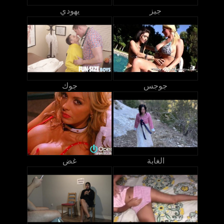
جيز
يهودي
جوجس
جوك
الغابة
غض