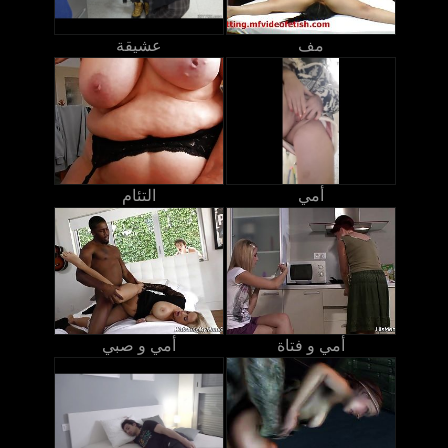
مف
عشيقة
أمي
التئام
أمي و فتاة
أمي و صبي