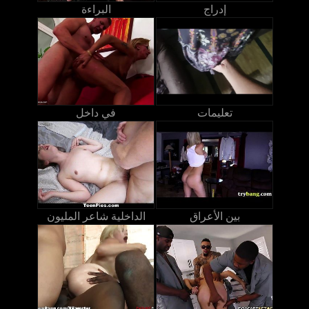
إدراج
البراءة
تعليمات
في داخل
بين الأعراق
الداخلية شاعر المليون