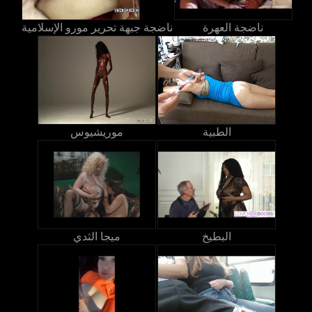
ناضجة العهرة
ناضجة جبهة تحرير مورو الإسلامية
الطبية
موريشيوس
البطيخ
ميجا الثدي