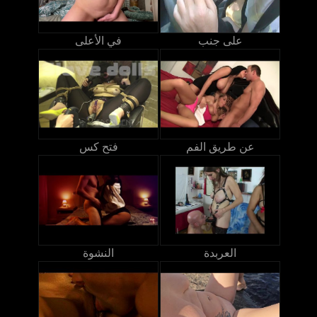
على جنب
في الأعلى
عن طريق الفم
فتح كس
العربدة
النشوة