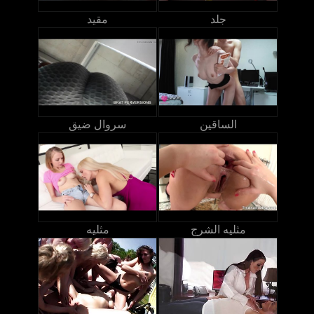
جلد
مقيد
الساقين
سروال ضيق
مثليه الشرج
مثليه