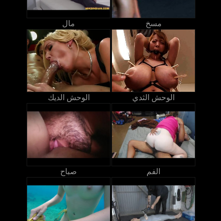
مسخ
مال
الوحش الثدي
الوحش الديك
الفم
صباح