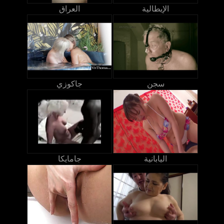
الإيطالية
العراق
سجن
جاكوزي
اليابانية
جامايكا