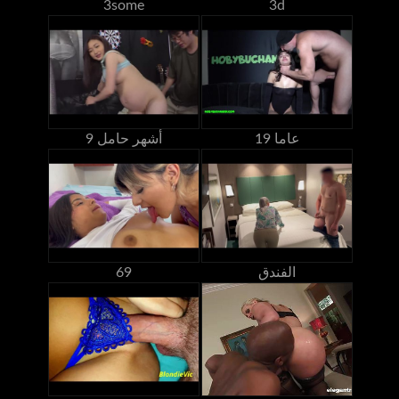
3some
3d
19 عاما
9 أشهر حامل
الفندق
69