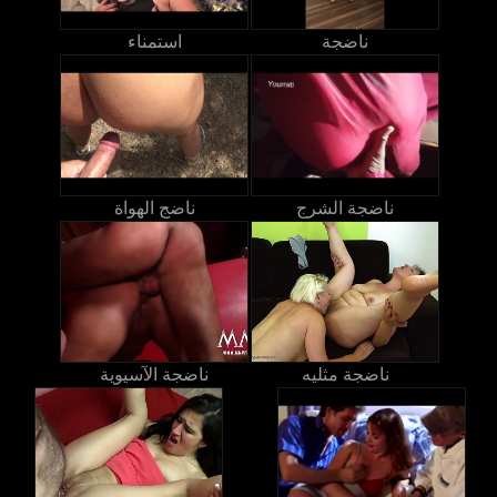
ناضجة
استمناء
ناضجة الشرج
ناضج الهواة
ناضجة مثليه
ناضجة الآسيوية