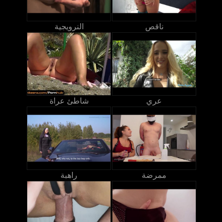
ناقص
النرويجية
عري
شاطئ عراة
ممرضة
راهبة