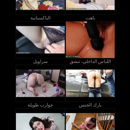
باهت
الباكستانية
اللباس الداخلي، تنشق
سراويل
بارك الجنس
جوارب طويلة