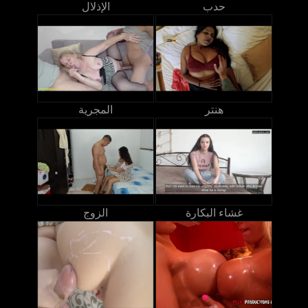
حدب
الإذلال
هنتر
المجرية
غشاء البكارة
الزوج