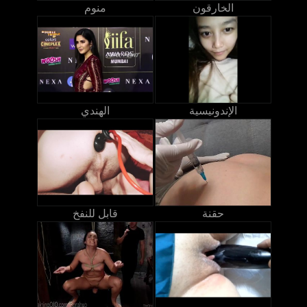
الخارقون
منوم
الإندونيسية
الهندي
حقنة
قابل للنفخ