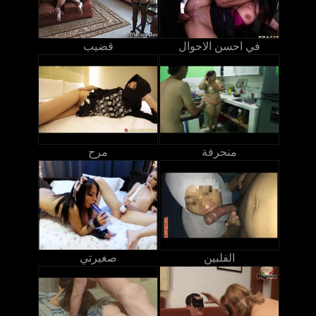
في احسن الاحوال
قضيب
منحرفة
مرح
الفلبين
صغيرتي