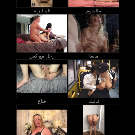
ماليدوم
الماليزية
مانغا
رجل مع كس
تدليك
قناع