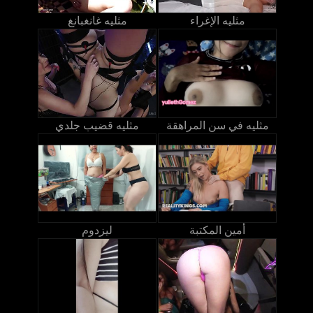
مثليه الإغراء
مثليه غانغبانغ
مثليه في سن المراهقة
مثليه قضيب جلدي
أمين المكتبة
ليزدوم