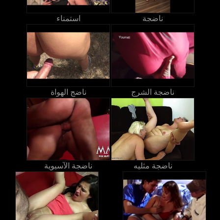
ناضجة
استمناء
ناضجة الشرج
ناضج الهواة
ناضجة مثليه
ناضجة الآسيوية