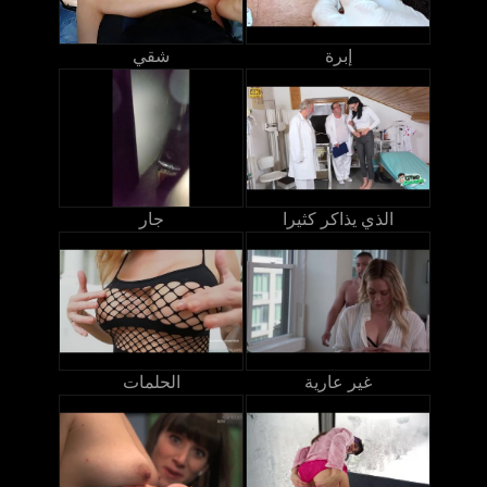
إبرة
شقي
الذي يذاكر كثيرا
جار
غير عارية
الحلمات