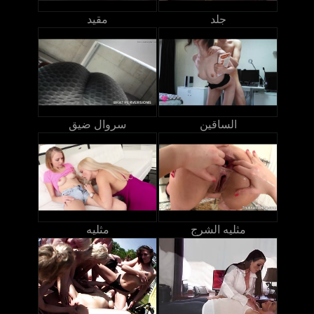
جلد
مقيد
الساقين
سروال ضيق
مثليه الشرج
مثليه