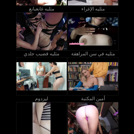
مثليه الإغراء
مثليه غانغبانغ
مثليه في سن المراهقة
مثليه قضيب جلدي
أمين المكتبة
ليزدوم