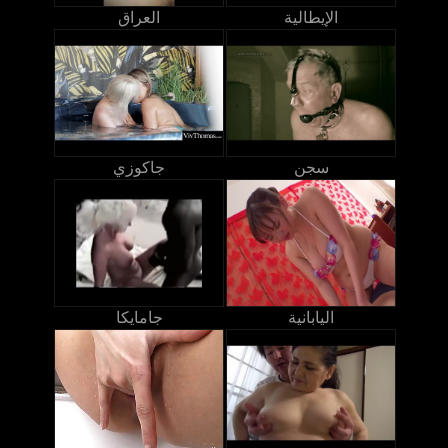
الإيطالية
العراق
سجن
جاكوزي
اليابانية
جامايكا