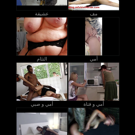
مف
عشيقة
أمي
التئام
أمي و فتاة
أمي و صبي