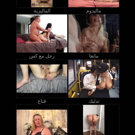
ماليدوم
الماليزية
مانغا
رجل مع كس
تدليك
قناع