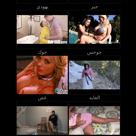
جيز
يهودي
جوجس
جوك
الغابة
غض