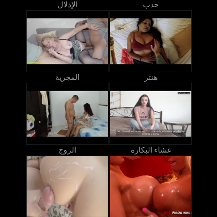
حدب
الإذلال
هنتر
المجرية
غشاء البكارة
الزوج