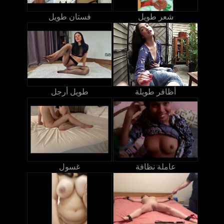
شعر طويل
فستان طويل
أظافر طويلة
طويل أرجل
عاملة نظافة
غسول