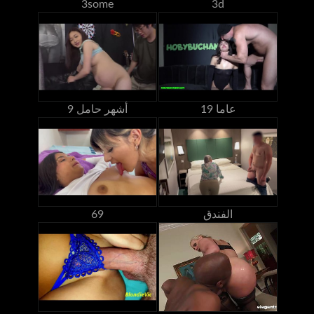
3some
3d
19 عاما
9 أشهر حامل
الفندق
69