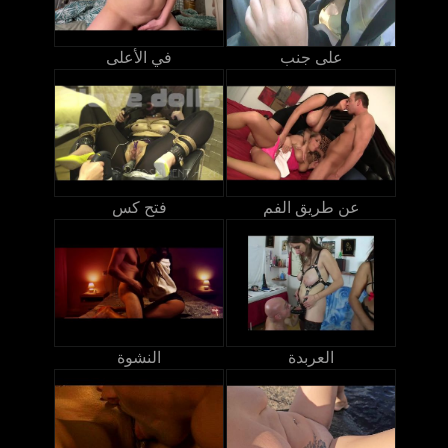
على جنب
في الأعلى
عن طريق الفم
فتح كس
العربدة
النشوة