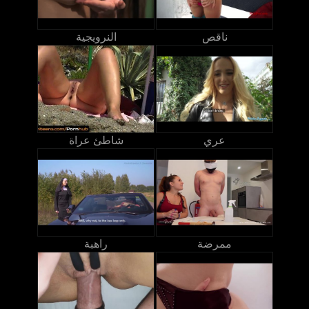
ناقص
النرويجية
عري
شاطئ عراة
ممرضة
راهبة