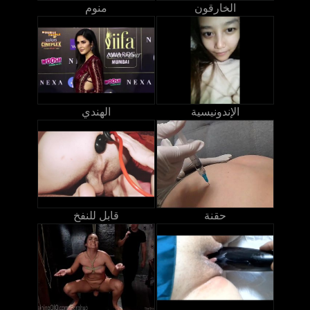
الخارقون
منوم
الإندونيسية
الهندي
حقنة
قابل للنفخ