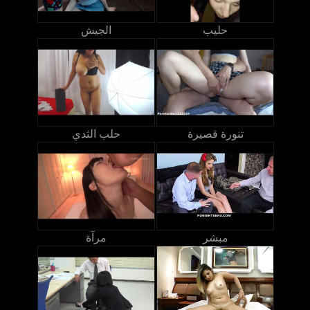
حليب
الجيش
تنورة قصيرة
حلب الثدي
مبشر
مرآة