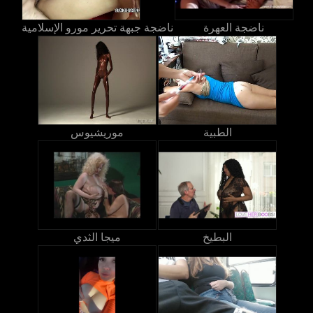
ناضجة العهرة
ناضجة جبهة تحرير مورو الإسلامية
الطبية
موريشيوس
البطيخ
ميجا الثدي