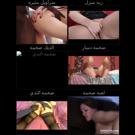
ربه منزل
سراويل مثيرة
ضخمة دسار
الديك ضخمة
لعبة ضخمة
ضخمة الثدي