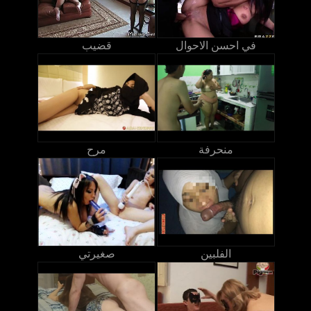
في احسن الاحوال
قضيب
منحرفة
مرح
الفلبين
صغيرتي