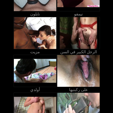
نيمفو
نايلون
الرجل الكبير في السن
مزيت
على ركبتيها
أولدي