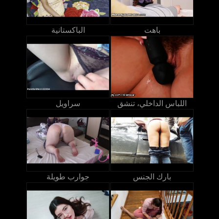
باهت
الباكستانية
اللباس الداخلي، تنشق
سراويل
بارك الجنس
جوارب طويلة