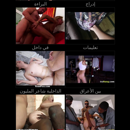
إدراج
البراءة
تعليمات
في داخل
بين الأعراق
الداخلية شاعر المليون