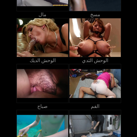
مسخ
مال
الوحش الثدي
الوحش الديك
الفم
صباح