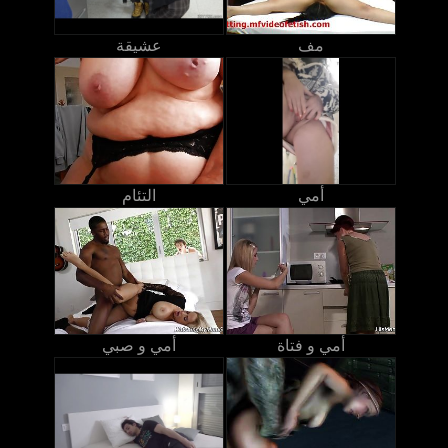
مف
عشيقة
أمي
التئام
أمي و فتاة
أمي و صبي