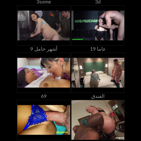
3some
3d
19 عاما
9 أشهر حامل
الفندق
69