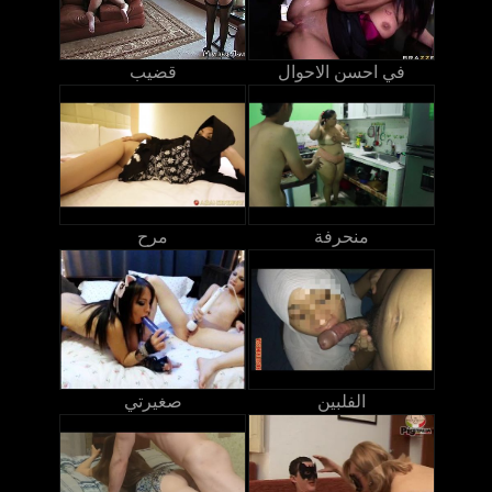
في احسن الاحوال
قضيب
منحرفة
مرح
الفلبين
صغيرتي