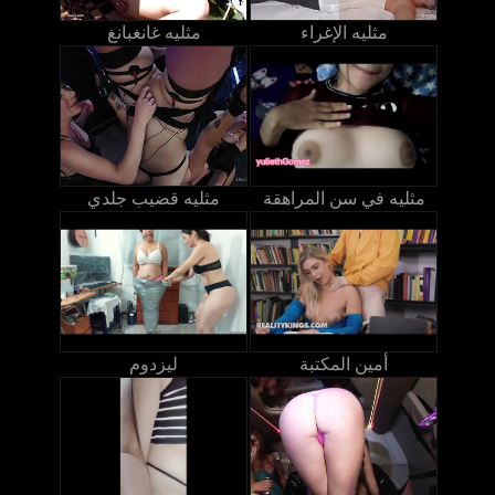
مثليه الإغراء
مثليه غانغبانغ
مثليه في سن المراهقة
مثليه قضيب جلدي
أمين المكتبة
ليزدوم