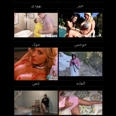
جيز
يهودي
جوجس
جوك
الغابة
غض