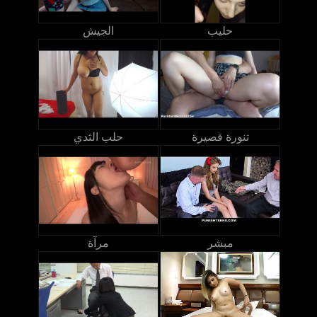
حليب
الجيش
تنورة قصيرة
حلب الثدي
مبشر
مرآة