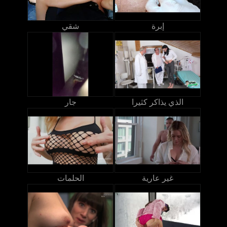
إبرة
شقي
الذي يذاكر كثيرا
جار
غير عارية
الحلمات