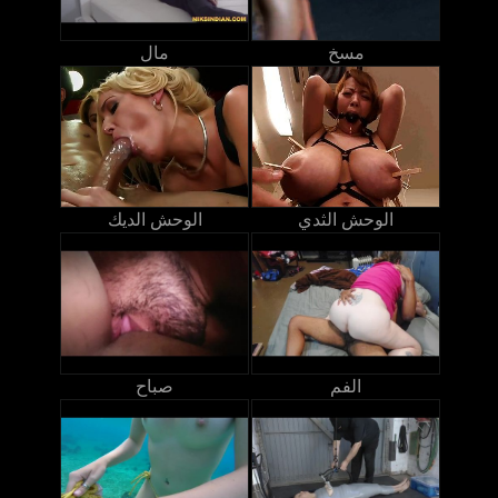
مسخ
مال
الوحش الثدي
الوحش الديك
الفم
صباح