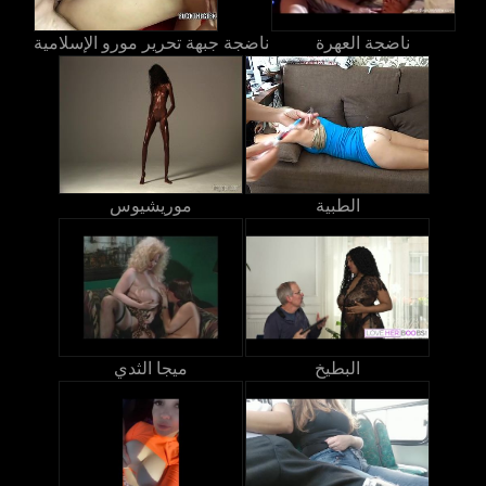
ناضجة العهرة
ناضجة جبهة تحرير مورو الإسلامية
الطبية
موريشيوس
البطيخ
ميجا الثدي