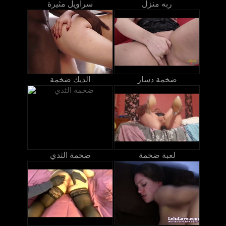
ربه منزل
سراويل مثيرة
ضخمة دسار
الديك ضخمة
لعبة ضخمة
ضخمة الثدي