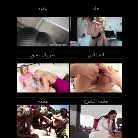
جلد
مقيد
الساقين
سروال ضيق
مثليه الشرج
مثليه