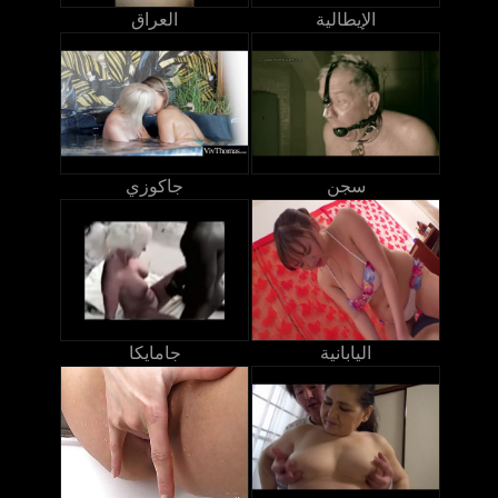
الإيطالية
العراق
سجن
جاكوزي
اليابانية
جامايكا