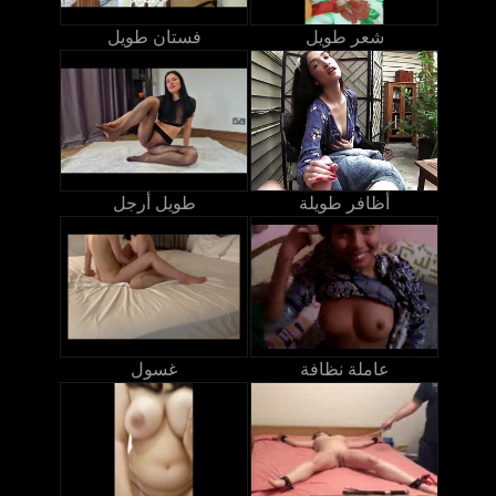
شعر طويل
فستان طويل
أظافر طويلة
طويل أرجل
عاملة نظافة
غسول