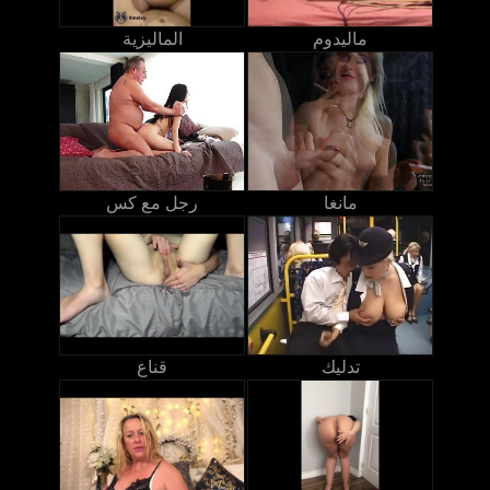
ماليدوم
الماليزية
مانغا
رجل مع كس
تدليك
قناع