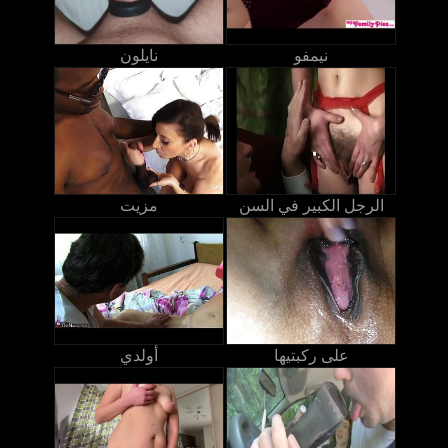
نيمفو
نايلون
الرجل الكبير في السن
مزيت
على ركبتيها
أولدي