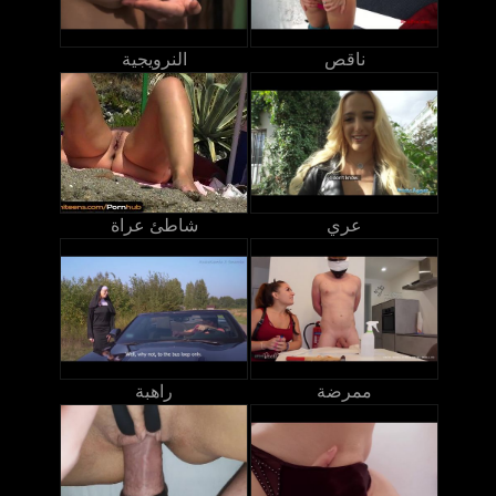
ناقص
النرويجية
عري
شاطئ عراة
ممرضة
راهبة