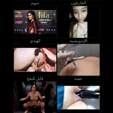
الخارقون
منوم
الإندونيسية
الهندي
حقنة
قابل للنفخ