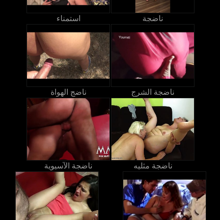
ناضجة
استمناء
ناضجة الشرج
ناضج الهواة
ناضجة مثليه
ناضجة الآسيوية