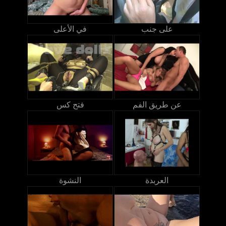
على جنب
في الأعلى
عن طريق الفم
فتح كس
العربدة
النشوة