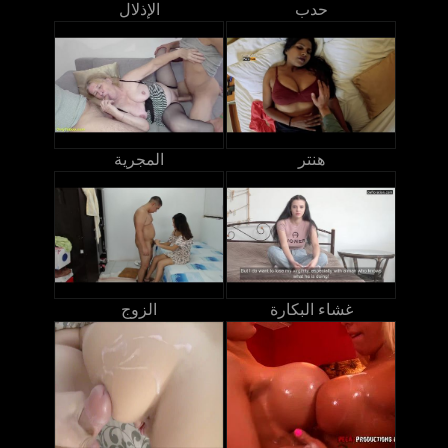
حدب
الإذلال
هنتر
المجرية
غشاء البكارة
الزوج