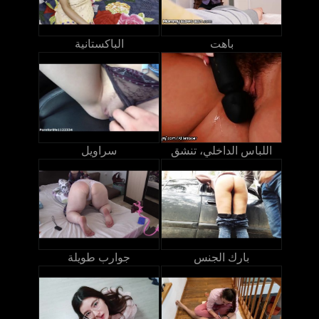
باهت
الباكستانية
اللباس الداخلي، تنشق
سراويل
بارك الجنس
جوارب طويلة