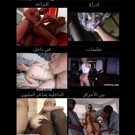
إدراج
البراءة
تعليمات
في داخل
بين الأعراق
الداخلية شاعر المليون