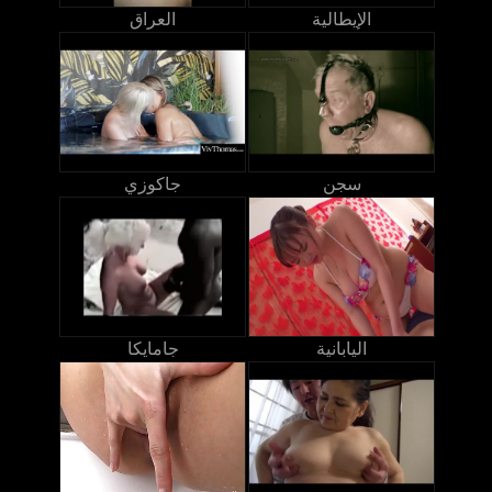
الإيطالية
العراق
سجن
جاكوزي
اليابانية
جامايكا