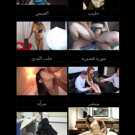
حليب
الجيش
تنورة قصيرة
حلب الثدي
مبشر
مرآة