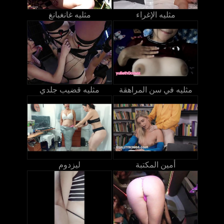
مثليه الإغراء
مثليه غانغبانغ
مثليه في سن المراهقة
مثليه قضيب جلدي
أمين المكتبة
ليزدوم