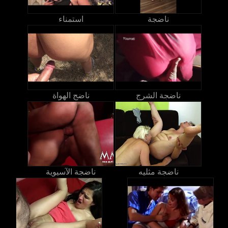
ناضجة
استمناء
ناضجة الشرج
ناضج الهواة
ناضجة مثليه
ناضجة الآسيوية