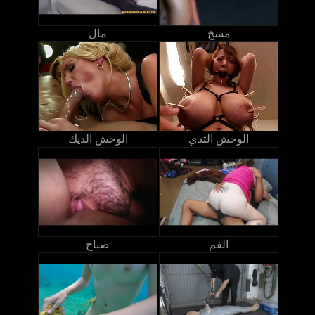
مسخ
مال
الوحش الثدي
الوحش الديك
الفم
صباح