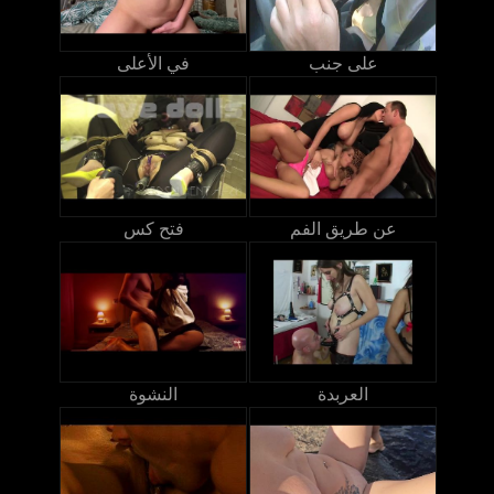
على جنب
في الأعلى
عن طريق الفم
فتح كس
العربدة
النشوة