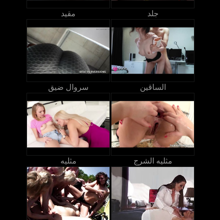
جلد
مقيد
الساقين
سروال ضيق
مثليه الشرج
مثليه