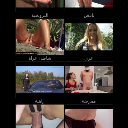
ناقص
النرويجية
عري
شاطئ عراة
ممرضة
راهبة