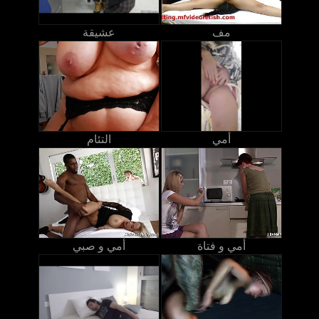
مف
عشيقة
أمي
التئام
أمي و فتاة
أمي و صبي