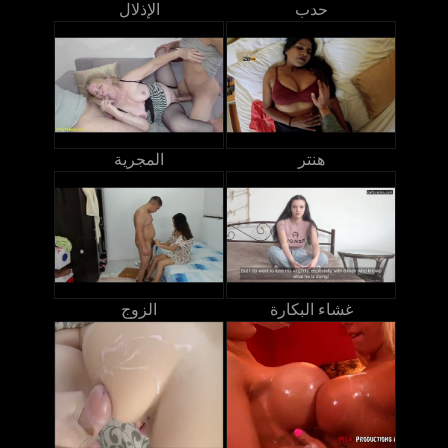
حدب
الإذلال
هنتر
المجرية
غشاء البكارة
الزوج