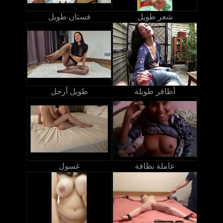
شعر طويل
فستان طويل
أظافر طويلة
طويل أرجل
عاملة نظافة
غسول