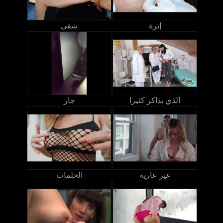
إبرة
شقي
الذي يذاكر كثيرا
جار
غير عارية
الحلمات