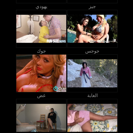
جيز
يهودي
جوجس
جوك
الغابة
غض