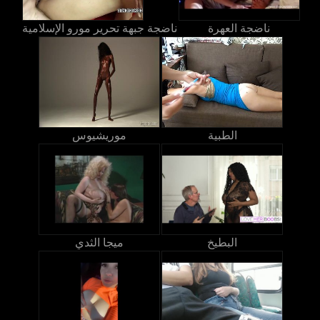
ناضجة العهرة
ناضجة جبهة تحرير مورو الإسلامية
الطبية
موريشيوس
البطيخ
ميجا الثدي