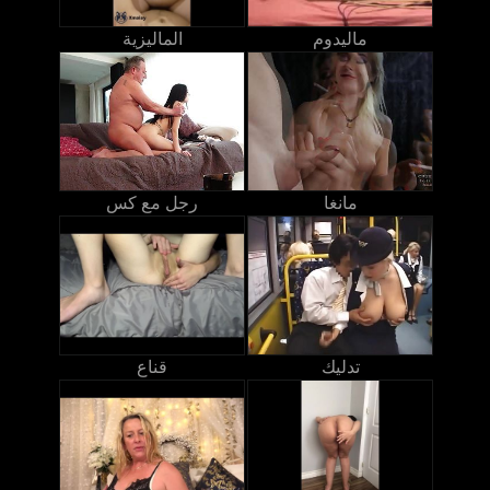
ماليدوم
الماليزية
مانغا
رجل مع كس
تدليك
قناع