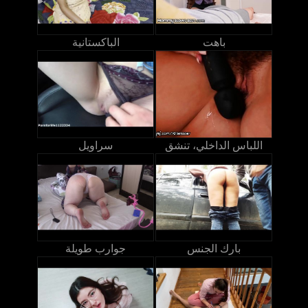
باهت
الباكستانية
اللباس الداخلي، تنشق
سراويل
بارك الجنس
جوارب طويلة