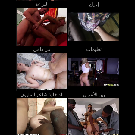
إدراج
البراءة
تعليمات
في داخل
بين الأعراق
الداخلية شاعر المليون