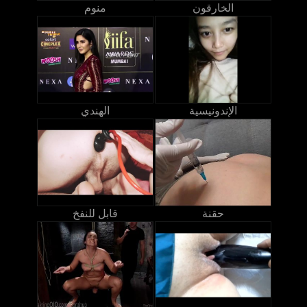
الخارقون
منوم
الإندونيسية
الهندي
حقنة
قابل للنفخ