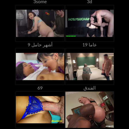
3some
3d
19 عاما
9 أشهر حامل
الفندق
69