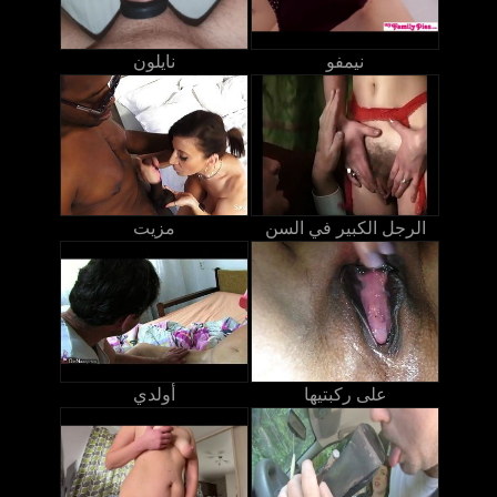
نيمفو
نايلون
الرجل الكبير في السن
مزيت
على ركبتيها
أولدي