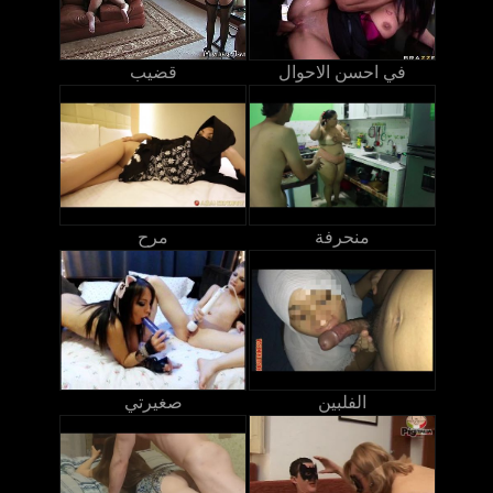
في احسن الاحوال
قضيب
منحرفة
مرح
الفلبين
صغيرتي