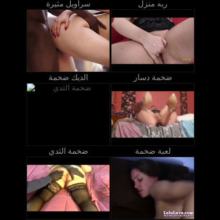
ربه منزل
سراويل مثيرة
ضخمة دسار
الديك ضخمة
لعبة ضخمة
ضخمة الثدي