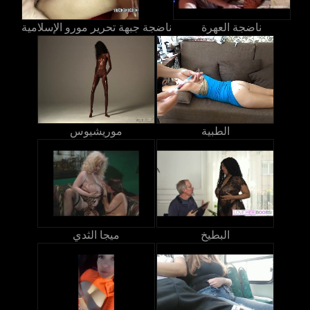
ناضجة العهرة
ناضجة جبهة تحرير مورو الإسلامية
الطبية
موريشيوس
البطيخ
ميجا الثدي