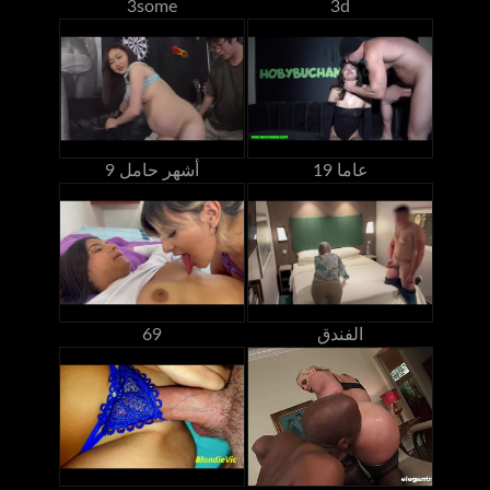
3some
3d
19 عاما
9 أشهر حامل
الفندق
69