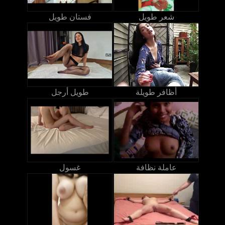
شعر طويل
فستان طويل
أظافر طويلة
طويل أرجل
عاملة نظافة
غسول