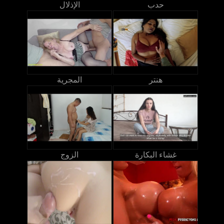
حدب
الإذلال
هنتر
المجرية
غشاء البكارة
الزوج