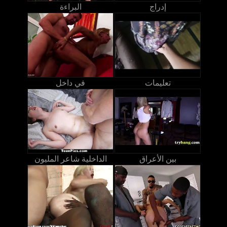
إدراج
البراءة
تعليمات
في داخل
بين الأعراق
الداخلية شاعر المليون