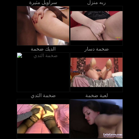
ربه منزل
سراويل مثيرة
ضخمة دسار
الديك ضخمة
لعبة ضخمة
ضخمة الثدي