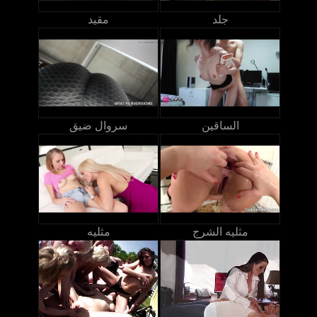
جلد
مقيد
الساقين
سروال ضيق
مثليه الشرج
مثليه