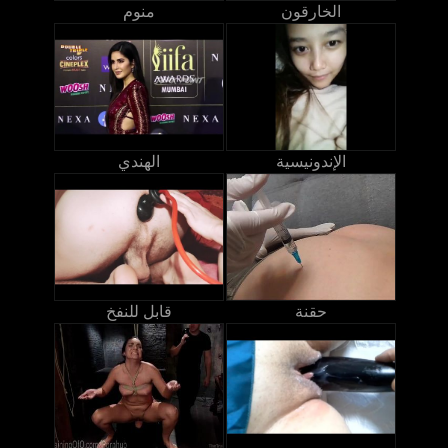
الخارقون
منوم
الإندونيسية
الهندي
حقنة
قابل للنفخ