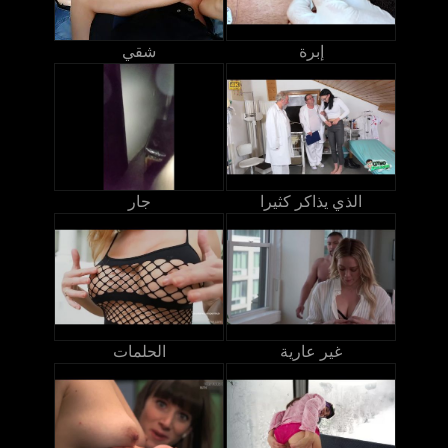
إبرة
شقي
الذي يذاكر كثيرا
جار
غير عارية
الحلمات