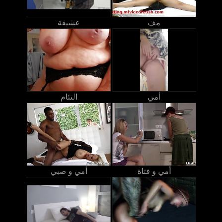
مف
عشيقة
أمي
التئام
أمي و فتاة
أمي و صبي