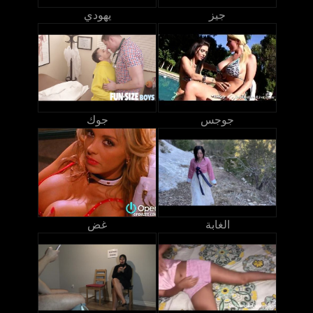
جيز
يهودي
جوجس
جوك
الغابة
غض