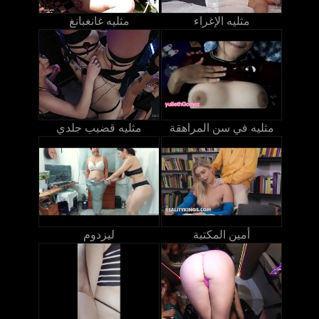
مثليه الإغراء
مثليه غانغبانغ
مثليه في سن المراهقة
مثليه قضيب جلدي
أمين المكتبة
ليزدوم