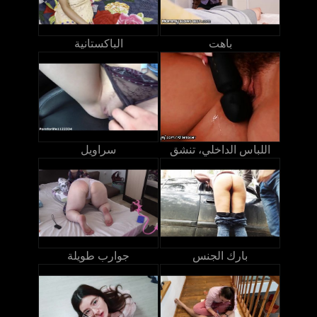
باهت
الباكستانية
اللباس الداخلي، تنشق
سراويل
بارك الجنس
جوارب طويلة