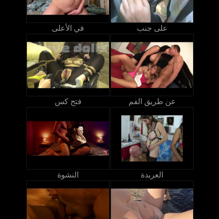
على جنب
في الأعلى
عن طريق الفم
فتح كس
العربدة
النشوة