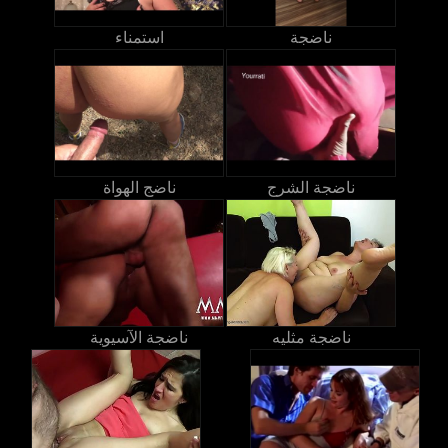
ناضجة
استمناء
ناضجة الشرج
ناضج الهواة
ناضجة مثليه
ناضجة الآسيوية