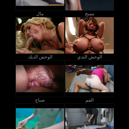
مسخ
مال
الوحش الثدي
الوحش الديك
الفم
صباح