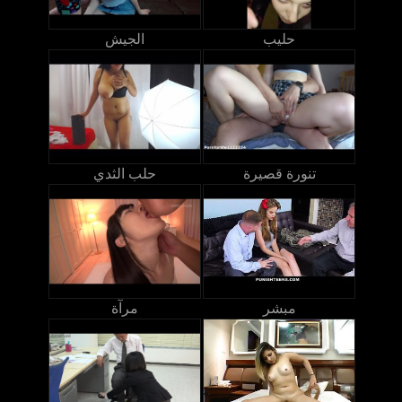
حليب
الجيش
تنورة قصيرة
حلب الثدي
مبشر
مرآة