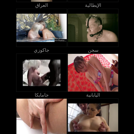
الإيطالية
العراق
سجن
جاكوزي
اليابانية
جامايكا