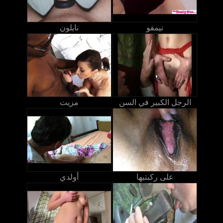
نيمفو
نايلون
الرجل الكبير في السن
مزيت
على ركبتيها
أولدي