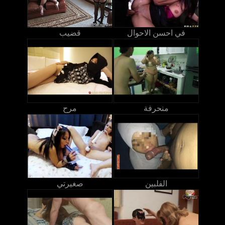
في احسن الاحوال
قضيب
منحرفة
مرح
الفلبين
صغيرتي