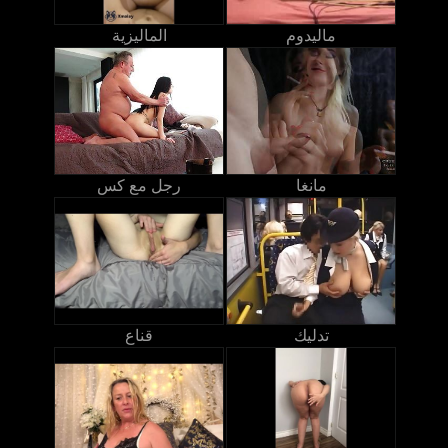
ماليدوم
الماليزية
مانغا
رجل مع كس
تدليك
قناع