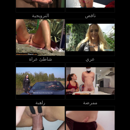
ناقص
النرويجية
عري
شاطئ عراة
ممرضة
راهبة