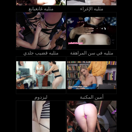
مثليه الإغراء
مثليه غانغبانغ
مثليه في سن المراهقة
مثليه قضيب جلدي
أمين المكتبة
ليزدوم