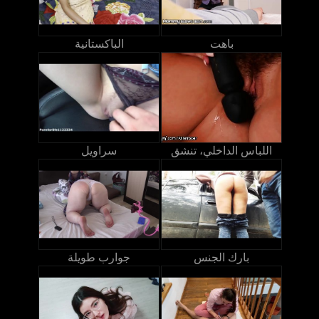
باهت
الباكستانية
اللباس الداخلي، تنشق
سراويل
بارك الجنس
جوارب طويلة