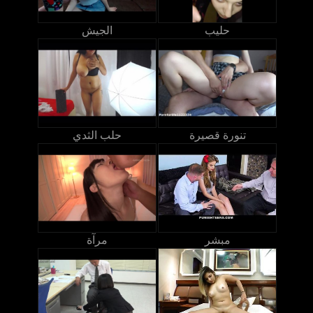
حليب
الجيش
تنورة قصيرة
حلب الثدي
مبشر
مرآة