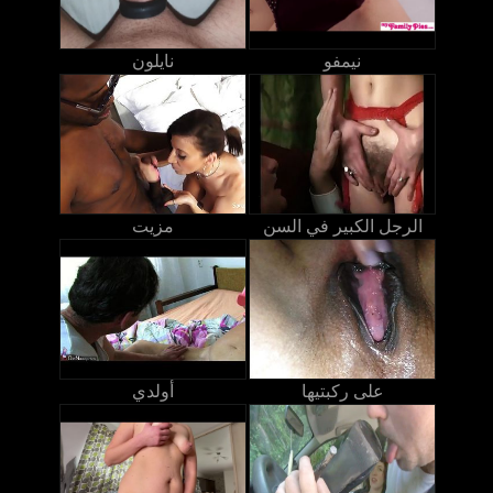
نيمفو
نايلون
الرجل الكبير في السن
مزيت
على ركبتيها
أولدي