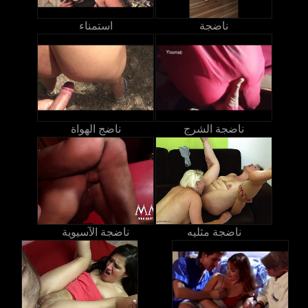
ناضجة
استمناء
ناضجة الشرج
ناضج الهواة
ناضجة مثليه
ناضجة الآسيوية