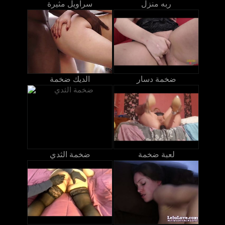
ربه منزل
سراويل مثيرة
ضخمة دسار
الديك ضخمة
لعبة ضخمة
ضخمة الثدي