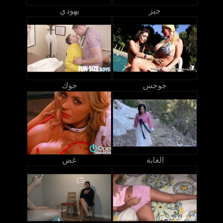
جيز
يهودي
جوجس
جوك
الغابة
غض