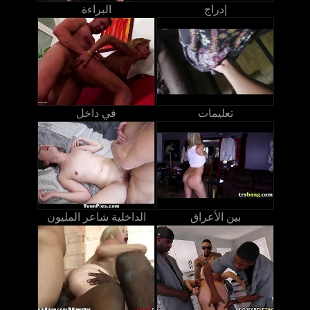
إدراج
البراءة
تعليمات
في داخل
بين الأعراق
الداخلية شاعر المليون