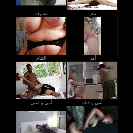
مف
عشيقة
أمي
التئام
أمي و فتاة
أمي و صبي