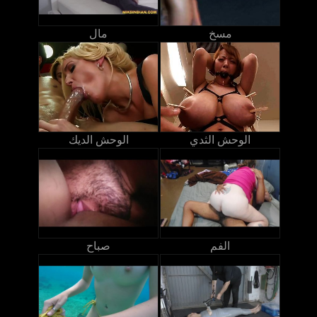
مسخ
مال
الوحش الثدي
الوحش الديك
الفم
صباح