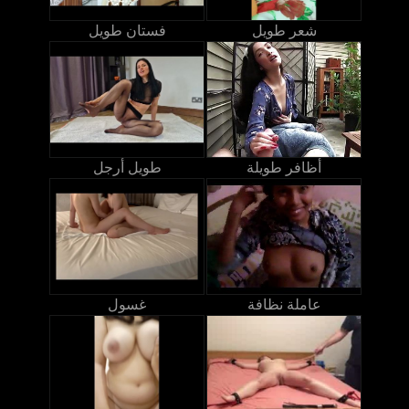
شعر طويل
فستان طويل
أظافر طويلة
طويل أرجل
عاملة نظافة
غسول