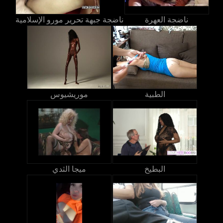
ناضجة العهرة
ناضجة جبهة تحرير مورو الإسلامية
الطبية
موريشيوس
البطيخ
ميجا الثدي