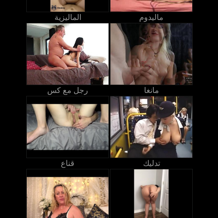
ماليدوم
الماليزية
مانغا
رجل مع كس
تدليك
قناع