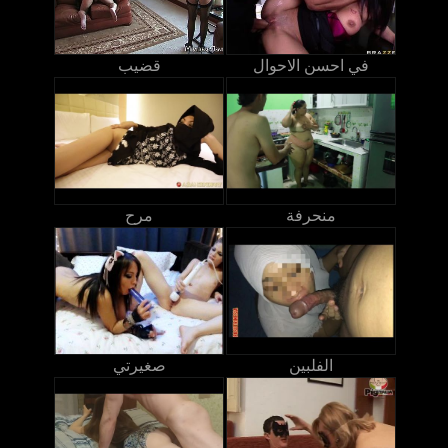
في احسن الاحوال
قضيب
منحرفة
مرح
الفلبين
صغيرتي