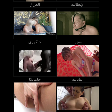
الإيطالية
العراق
سجن
جاكوزي
اليابانية
جامايكا