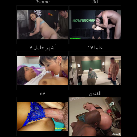
3some
3d
19 عاما
9 أشهر حامل
الفندق
69