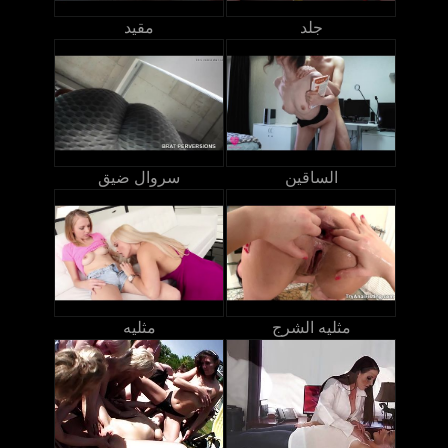
جلد
مقيد
الساقين
سروال ضيق
مثليه الشرج
مثليه