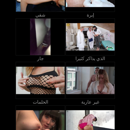
إبرة
شقي
الذي يذاكر كثيرا
جار
غير عارية
الحلمات