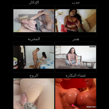
حدب
الإذلال
هنتر
المجرية
غشاء البكارة
الزوج