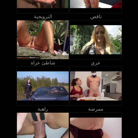
ناقص
النرويجية
عري
شاطئ عراة
ممرضة
راهبة