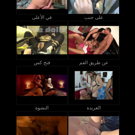
على جنب
في الأعلى
عن طريق الفم
فتح كس
العربدة
النشوة